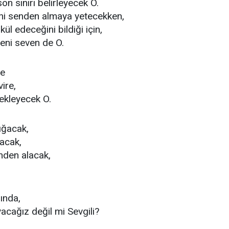
on sınırı belirleyecek O.
eni senden almaya yetecekken,
ül edeceğini bildiği için,
ni seven de O.
te
vire,
ekleyecek O.
ığacak,
racak,
nden alacak,
ında,
acağız değil mi Sevgili?