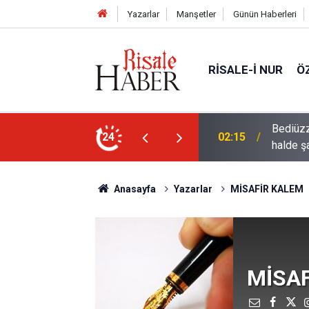
Yazarlar
Manşetler
Günün Haberleri
RISALE-I NUR
Ö
rre-i havaînin kulağına girip dilinden çıktığı
24
01:45
Müslüma
Anasayfa
Yazarlar
MİSAFİR KALEM
MİSA