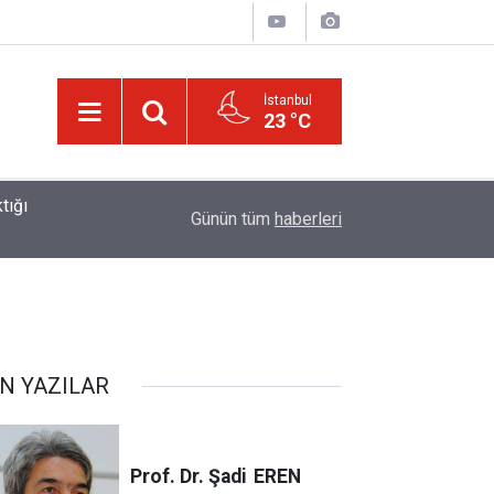
İstanbul
23 °C
01:15
Lût kavmine âid o alt-üst olan şehirleri de kaldır
Günün tüm
haberleri
N YAZILAR
Prof. Dr. Şadi
EREN