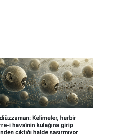
diüzzaman: Kelimeler, herbir
rre-i havaînin kulağına girip
linden çıktığı halde şaşırmıyor