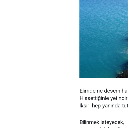
Elimde ne desem hav
Hissettiğinle yetindi
İksiri hep yanında tu
Bilinmek isteyecek,