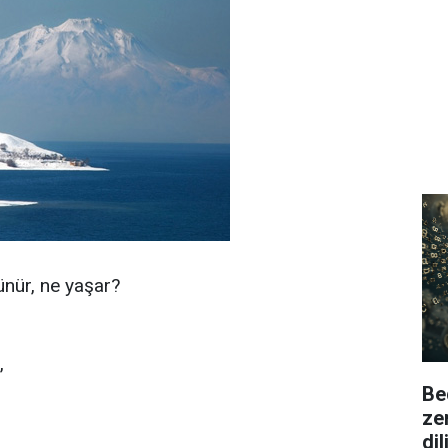
ünür, ne yaşar?
,
Be
ze
di