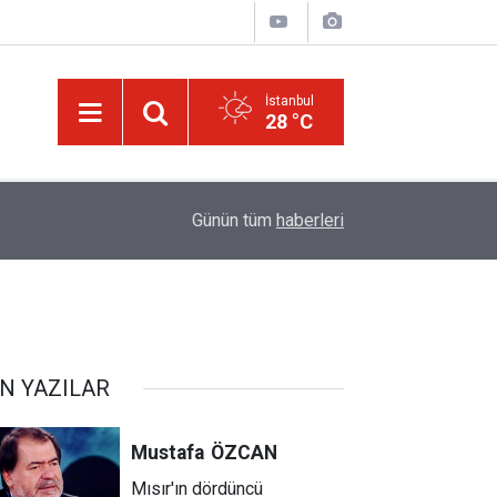
İstanbul
28 °C
ğim!
09:58
Güneş'ten 30 kat büyük dev bir yıldızın ölümü iz
Günün tüm
haberleri
N YAZILAR
Mustafa
ÖZCAN
Mısır'ın dördüncü