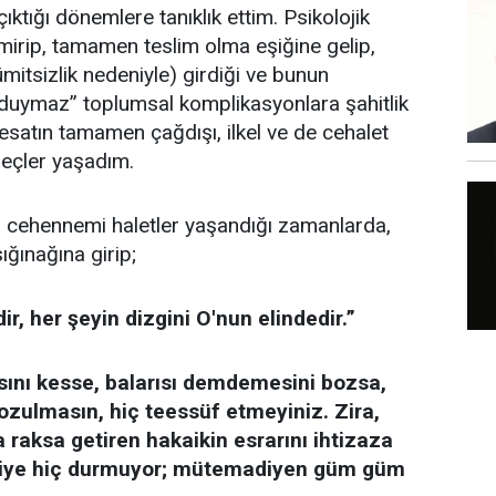
ıktığı dönemlere tanıklık ettim. Psikolojik
kemirip, tamamen teslim olma eşiğine gelip,
ümitsizlik nedeniyle) girdiği ve bunun
uymaz” toplumsal komplikasyonlara şahitlik
esatın tamamen çağdışı, ilkel ve de cehalet
reçler yaşadım.
 cehennemi haletler yaşandığı zamanlarda,
ığınağına girip;
dir, her şeyin dizgini O'nun elindedir.”
asını kesse, balarısı demdemesini bozsa,
bozulmasın, hiç teessüf etmeyiniz. Zira,
 raksa getiren hakaikin esrarını ihtizaza
âhiye hiç durmuyor; mütemadiyen güm güm