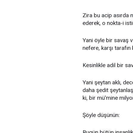
Zira bu acip asırda
ederek, o nokta-i ist
Yani öyle bir savaş v
nefere, karşı tarafın 
Kesinlikle adil bir sa
Yani şeytan aklı, de
daha şedit şeytanlaş
ki, bir mü'mine milyon
Şöyle düşünün:
Bugün bütün insanlık