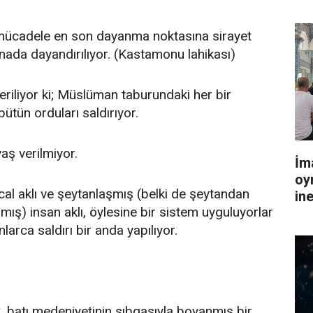
 mücadele en son dayanma noktasına sirayet
inada dayandırılıyor. (Kastamonu lahikası)
eriliyor ki; Müslüman taburundaki her bir
bütün orduları saldırıyor.
vaş verilmiyor.
İm
oy
ccal aklı ve şeytanlaşmış (belki de şeytandan
in
mış) insan aklı, öylesine bir sistem uyguluyorlar
larca saldırı bir anda yapılıyor.
, batı medeniyetinin sıbgasıyla boyanmış bir