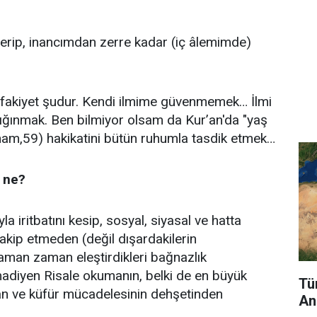
verip, inancımdan zerre kadar (iç âlemimde)
fakiyet şudur. Kendi ilmime güvenmemek… İlmi
sığınmak. Ben bilmiyor olsam da Kur’an'da "yaş
nam,59) hakikatini bütün ruhumla tasdik etmek…
 ne?
ıyla iritbatını kesip, sosyal, siyasal ve hatta
takip etmeden (değil dışardakilerin
 zaman zaman eleştirdikleri bağnazlık
diyen Risale okumanın, belki de en büyük
Tü
man ve küfür mücadelesinin dehşetinden
An