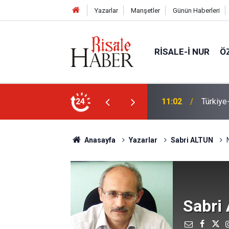
Yazarlar
Manşetler
Günün Haberleri
RISALE-I NUR
Ö
n Anlaşması ve Said Nursi'nin sevinci
24
10:22
İmamdan
Anasayfa
Yazarlar
Sabri ALTUN
Sabri