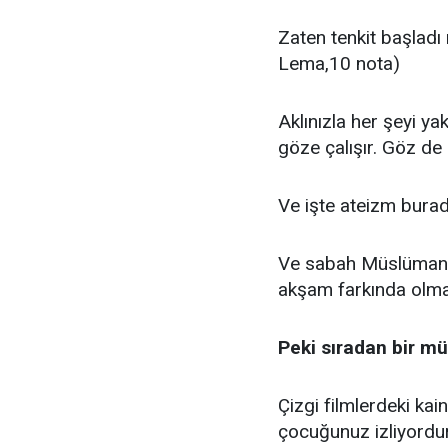
Zaten tenkit başladı 
Lema,10 nota)
Aklınızla her şeyi ya
göze çalışır. Göz de
Ve işte ateizm burad
Ve sabah Müslüman ol
akşam farkında olmad
Peki sıradan bir mü
Çizgi filmlerdeki kai
çocuğunuz izliyordur