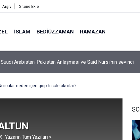
Arşiv
Sitene Ekle
ZEL
İSLAM
BEDIÜZZAMAN
RAMAZAN
, hutbe sırasında telefonla oynayan cemaate tepki: Aşağı inece
Nurcular neden içeri girip Risale okurlar?
SO
 ALTUN
Yazarın Tüm Yazıları >