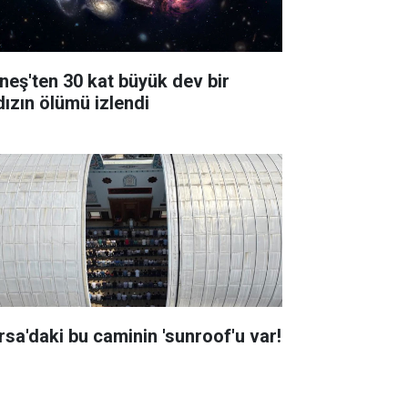
neş'ten 30 kat büyük dev bir
dızın ölümü izlendi
rsa'daki bu caminin 'sunroof'u var!