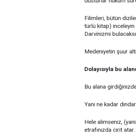
düsturlar hüküm süre
Filimleri, bütün dizi
türlü kitap) inceleyi
Darvinizmi bulacaksı
Medeniyetin şuur altı
Dolayısıyla bu alan
Bu alana girdiğinizd
Yani ne kadar dindar 
Hele alimseniz, (yani
etrafınızda cirit atar.