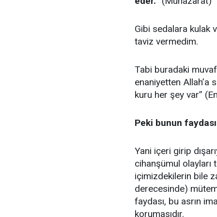
eder.”
(Münazarat)
Gibi sedalara kulak 
taviz vermedim.
Tabi buradaki muvaf
enaniyetten Allah’a 
kuru her şey var” (E
Peki bunun faydası
Yani içeri girip dışar
cihanşümul olayları 
içimizdekilerin bile
derecesinde) mütema
faydası, bu asrın i
korumasıdır.