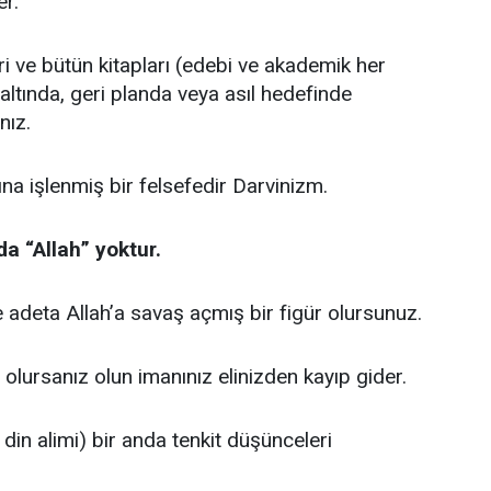
r.
leri ve bütün kitapları (edebi ve akademik her
n altında, geri planda veya asıl hedefinde
nız.
na işlenmiş bir felsefedir Darvinizm.
da “Allah” yoktur.
e adeta Allah’a savaş açmış bir figür olursunuz.
olursanız olun imanınız elinizden kayıp gider.
 din alimi) bir anda tenkit düşünceleri