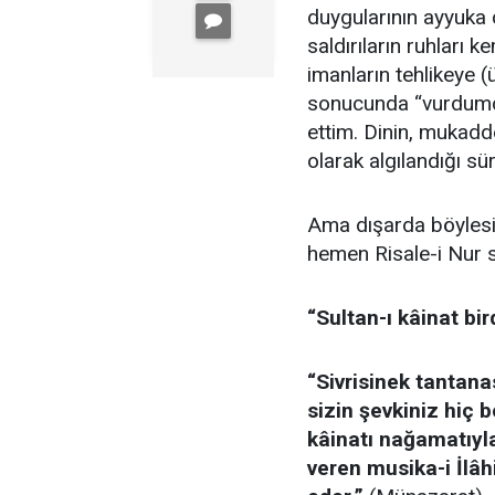
duygularının ayyuka ç
saldırıların ruhları 
imanların tehlikeye (
sonucunda “vurdumd
ettim. Dinin, mukadd
olarak algılandığı sü
Ama dışarda böylesi
hemen Risale-i Nur s
“Sultan-ı kâinat bir
“Sivrisinek tantan
sizin şevkiniz hiç 
kâinatı nağamatıyla
veren musika-i İl