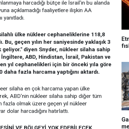
ahlanmaya harcadığı bütçe ile İsrail'in bu alanda
na açıklamadığı faaliyetlere ilişkin AA
 yanıtladı.
silahlı ülke nükleer cephaneliklerine 118,8
Et
ı. Bu, geçen yılın her saniyesinde yaklaşık 3
fı
 geliyor." diyen Snyder, nükleer silaha sahip
İngiltere, ABD, Hindistan, İsrail, Pakistan ve
n yıl cephanelikleri için bir önceki yıla göre
 daha fazla harcama yaptığını aktardı.
leer silaha en çok harcama yapan ülke
erek, ABD'nin nükleer silaha sahip diğer tüm
n fazla olmak üzere geçen yıl nükleer
r dolar harcadığını hatırlattı.
Ga
me
KESİNİ VE BÖLGEYİ YOK EDEBİLECEK