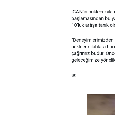
ICAN'ın nükleer sila
başlamasından bu ya
10'luk artışa tanık o
"Deneyimlerimizden bi
nükleer silahlara ha
çağrımız budur. Önce
geleceğimize yönelik o
aa