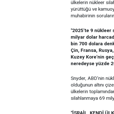
ülkelerin nükleer sil
yürüttüğü ve kamuoyu
muhabirinin sorularını
"2025'te 9 nükleer 
milyar dolar harcad
bin 700 dolara denk
Çin, Fransa, Rusya, 
Kuzey Kore'nin geçe
neredeyse yüzde 20
Snyder, ABD'nin nük
olduğunun altını çiz
ülkelerin toplamında
silahlanmaya 69 milya
"İSRAİL, KENDİ ÜL