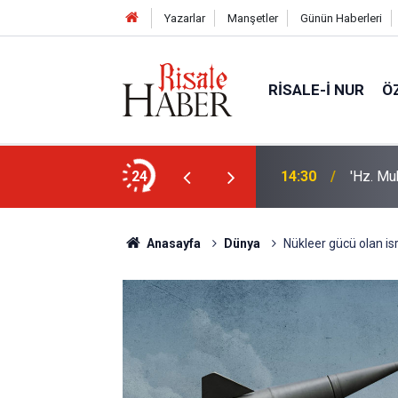
Yazarlar
Manşetler
Günün Haberleri
RISALE-I NUR
Ö
eski 5 kütüphanesi
24
14:30
'Hz. Mu
Anasayfa
Dünya
Nükleer gücü olan isr