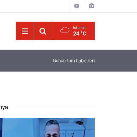
İstanbul
24 °C
13:40
Bilim insanlarından hafıza keşfi: Unutulan anılar g
Günün tüm
haberleri
nya