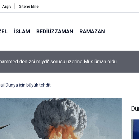
Arşiv
Sitene Ekle
ZEL
İSLAM
BEDIÜZZAMAN
RAMAZAN
hammed denizci miydi' sorusu üzerine Müslüman oldu
ail Dünya için büyük tehdit
Dü