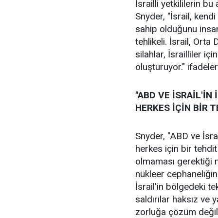
İsrailli yetkililerin b
Snyder, "İsrail, ken
sahip olduğunu insan
tehlikeli. İsrail, Ort
silahlar, İsrailliler 
oluşturuyor." ifadeler
"ABD VE İSRAİL'İN
HERKES İÇİN BİR 
Snyder, "ABD ve İsrai
herkes için bir tehdi
olmaması gerektiği m
nükleer cephaneliğin
İsrail'in bölgedeki te
saldırılar haksız ve y
zorluğa çözüm değil