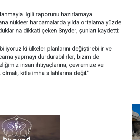
hlanmayla ilgili raporunu hazırlamaya
na nükleer harcamalarda yılda ortalama yüzde
lduklarına dikkati çeken Snyder, şunları kaydetti:
liyoruz ki ülkeler planlarını değiştirebilir ve
rcama yapmayı durdurabilirler, bizim de
liğimiz insan ihtiyaçlarına, çevremize ve
lmalı, kitle imha silahlarına değil."