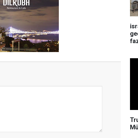
is
ge
faz
Tr
Mü