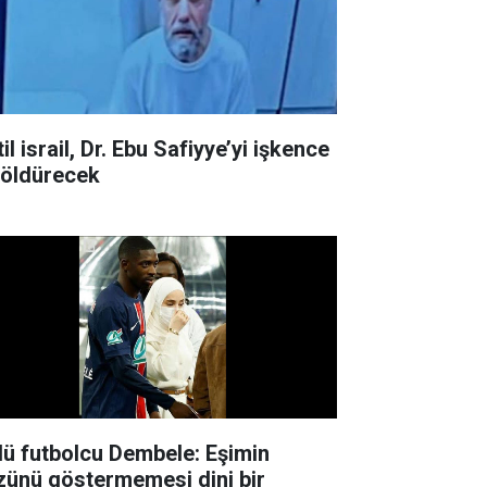
il israil, Dr. Ebu Safiyye’yi işkence
e öldürecek
lü futbolcu Dembele: Eşimin
zünü göstermemesi dini bir