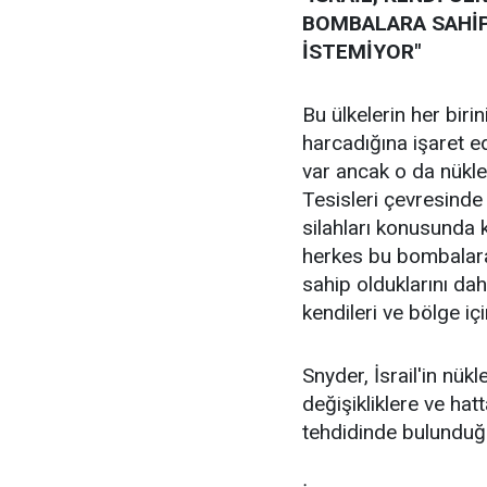
BOMBALARA SAHİP
İSTEMİYOR"
Bu ülkelerin her biri
harcadığına işaret ed
var ancak o da nükle
Tesisleri çevresinde 
silahları konusunda 
herkes bu bombalara
sahip olduklarını da
kendileri ve bölge içi
Snyder, İsrail'in nük
değişikliklere ve hat
tehdidinde bulunduğun