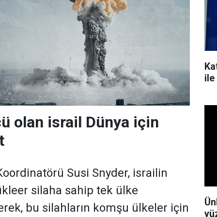
Kat
il
ü olan israil Dünya için
t
ordinatörü Susi Snyder, israilin
kleer silaha sahip tek ülke
Ün
rek, bu silahların komşu ülkeler için
yü