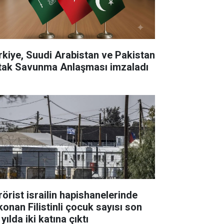
rkiye, Suudi Arabistan ve Pakistan
tak Savunma Anlaşması imzaladı
rörist israilin hapishanelerinde
konan Filistinli çocuk sayısı son
 yılda iki katına çıktı