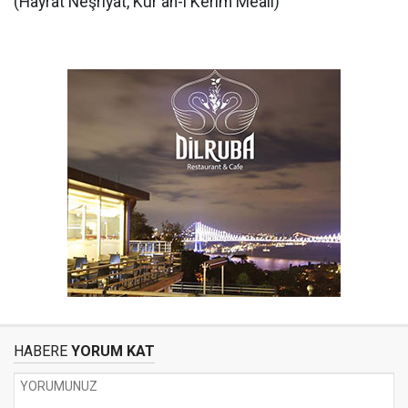
(Hayrat Neşriyat, Kur'an-ı Kerim Meali)
HABERE
YORUM KAT