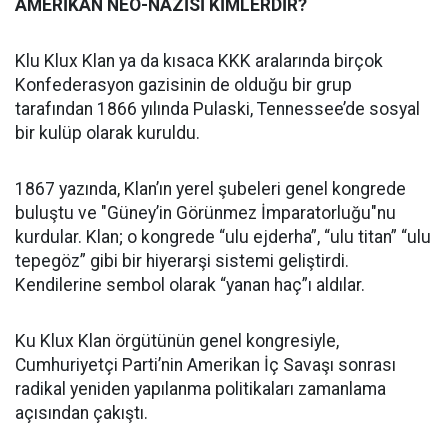
AMERİKAN NEO-NAZİSİ KİMLERDİR?
Klu Klux Klan ya da kısaca KKK aralarında birçok
Konfederasyon gazisinin de olduğu bir grup
tarafından 1866 yılında Pulaski, Tennessee’de sosyal
bir kulüp olarak kuruldu.
1867 yazında, Klan’ın yerel şubeleri genel kongrede
buluştu ve "Güney’in Görünmez İmparatorluğu"nu
kurdular. Klan; o kongrede “ulu ejderha”, “ulu titan” “ulu
tepegöz” gibi bir hiyerarşi sistemi geliştirdi.
Kendilerine sembol olarak “yanan haç”ı aldılar.
Ku Klux Klan örgütünün genel kongresiyle,
Cumhuriyetçi Parti’nin Amerikan İç Savaşı sonrası
radikal yeniden yapılanma politikaları zamanlama
açısından çakıştı.