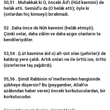
50,51 . Muhakkak ki O, önceki Âd’ı (Hûd kavmini) de
helâk etti. Semûd’u da (O helâk etti); öyle ki
(onlardan hiç kimseyi) bırakmadı.
52 . Daha önce de Nûh kavmini (helâk etmişti).
Çünki onlar, daha zâlim ve daha azgın olanların ta
kendileriydiler.
53,54 . (Lût kavmine âid o) alt-üst olan (şehirler)i de
kaldırıp yere çaldı. Artık onları ne ile örttü ise, örttü
(üzerlerine taş yağdırdı).
55,56 . Şimdi Rabbinin ni‘metlerinden hangisinde
şübheye düşersin? Bu (peygamber, Allah’ın
azâbından haber veren) önceki korkutuculardan, bir
korkutucudur.