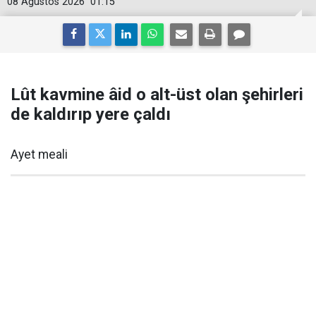
08 Ağustos 2026
01:15
Lût kavmine âid o alt-üst olan şehirleri
de kaldırıp yere çaldı
Ayet meali