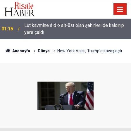
Kâinat, bütün âlemleriyle o cilve ile hayattar ve
00:01
ziyadardır
Anasayfa
Dünya
New York Valisi, Trump’a savaş açtı