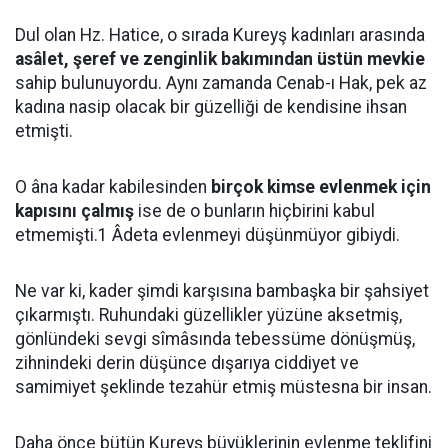
Dul olan Hz. Hatice, o sırada Kureyş kadınları arasında
asâlet, şeref ve zenginlik bakımından üstün mevkie
sahip bulunuyordu. Aynı zamanda Cenab-ı Hak, pek az
kadına nasip olacak bir güzelliği de kendisine ihsan
etmişti.
O âna kadar kabilesinden
birçok kimse evlenmek için
kapısını çalmış
ise de o bunların hiçbirini kabul
etmemişti.1 Âdeta evlenmeyi düşünmüyor gibiydi.
Ne var ki, kader şimdi karşısına bambaşka bir şahsiyet
çıkarmıştı. Ruhundaki güzellikler yüzüne aksetmiş,
gönlündeki sevgi sîmâsında tebessüme dönüşmüş,
zihnindeki derin düşünce dışarıya ciddiyet ve
samimiyet şeklinde tezahür etmiş müstesna bir insan.
Daha önce bütün Kureyş büyüklerinin evlenme teklifini