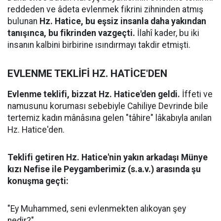
reddeden ve âdeta evlenmek fikrini zihninden atmış
bulunan
Hz. Hatice, bu eşsiz insanla daha yakından
tanışınca, bu fikrinden vazgeçti.
İlahî kader, bu iki
insanın kalbini birbirine ısındırmayı takdir etmişti.
EVLENME TEKLİFİ HZ. HATİCE'DEN
Evlenme teklifi, bizzat Hz. Hatice'den geldi.
İffeti ve
namusunu koruması sebebiyle Cahiliye Devrinde bile
tertemiz kadın mânâsına gelen "tâhire" lâkabıyla anılan
Hz. Hatice'den.
Teklifi getiren Hz. Hatice'nin yakın arkadaşı Münye
kızı Nefise ile Peygamberimiz (s.a.v.) arasında şu
konuşma geçti:
"Ey Muhammed, seni evlenmekten alıkoyan şey
nedir?"