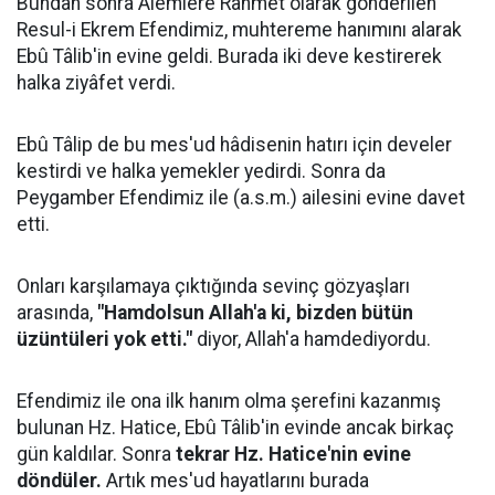
Bundan sonra Âlemlere Rahmet olarak gönderilen
Resul-i Ekrem Efendimiz, muhtereme hanımını alarak
Ebû Tâlib'in evine geldi. Burada iki deve kestirerek
halka ziyâfet verdi.
Ebû Tâlip de bu mes'ud hâdisenin hatırı için develer
kestirdi ve halka yemekler yedirdi. Sonra da
Peygamber Efendimiz ile (a.s.m.) ailesini evine davet
etti.
Onları karşılamaya çıktığında sevinç gözyaşları
arasında,
"Hamdolsun Allah'a ki, bizden bütün
üzüntüleri yok etti."
diyor, Allah'a hamdediyordu.
Efendimiz ile ona ilk hanım olma şerefini kazanmış
bulunan Hz. Hatice, Ebû Tâlib'in evinde ancak birkaç
gün kaldılar. Sonra
tekrar Hz. Hatice'nin evine
döndüler.
Artık mes'ud hayatlarını burada