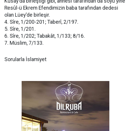
Kusay'da birleştiği gibi, annesi tarafından da soyu yine
Resûl-ü Ekrem Efendimizin baba tarafından dedesi
olan Lüey'de birleşir.
4. Sîre, 1/200-201; Taberî, 2/197.
5. Sîre, 1/201.
6. Sîre, 1/202; Tabakât, 1/133; 8/16.
7. Müslim, 7/133.
Sorularla İslamiyet