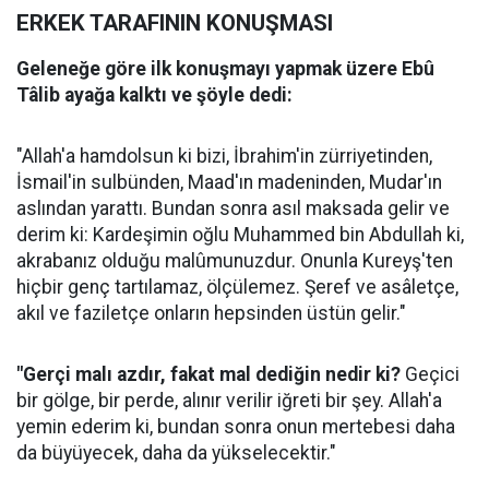
ERKEK TARAFININ KONUŞMASI
Geleneğe göre ilk konuşmayı yapmak üzere Ebû
Tâlib ayağa kalktı ve şöyle dedi:
"Allah'a hamdolsun ki bizi, İbrahim'in zürriyetinden,
İsmail'in sulbünden, Maad'ın madeninden, Mudar'ın
aslından yarattı. Bundan sonra asıl maksada gelir ve
derim ki: Kardeşimin oğlu Muhammed bin Abdullah ki,
akrabanız olduğu malûmunuzdur. Onunla Kureyş'ten
hiçbir genç tartılamaz, ölçülemez. Şeref ve asâletçe,
akıl ve faziletçe onların hepsinden üstün gelir."
"Gerçi malı azdır, fakat mal dediğin nedir ki?
Geçici
bir gölge, bir perde, alınır verilir iğreti bir şey. Allah'a
yemin ederim ki, bundan sonra onun mertebesi daha
da büyüyecek, daha da yükselecektir."