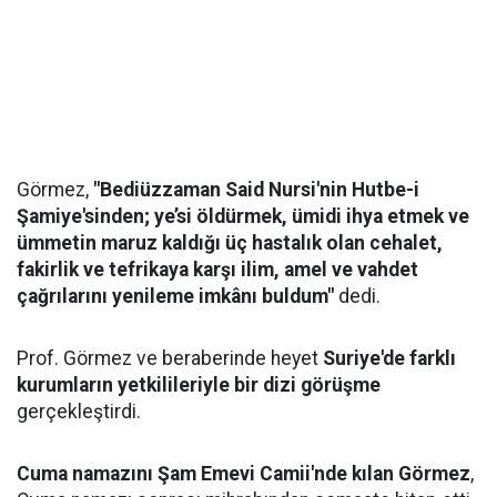
Görmez,
"Bediüzzaman Said Nursi'nin Hutbe-i
Şamiye'sinden; ye’si öldürmek, ümidi ihya etmek ve
ümmetin maruz kaldığı üç hastalık olan cehalet,
fakirlik ve tefrikaya karşı ilim, amel ve vahdet
çağrılarını yenileme imkânı buldum"
dedi.
Prof. Görmez ve beraberinde heyet
Suriye'de farklı
kurumların yetkilileriyle bir dizi görüşme
gerçekleştirdi.
Cuma namazını Şam Emevi Camii'nde kılan Görmez
,