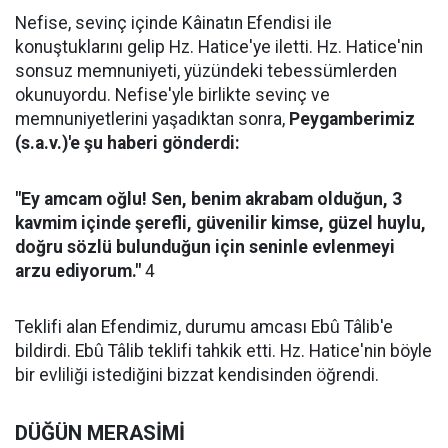
Nefise, sevinç içinde Kâinatın Efendisi ile
konuştuklarını gelip Hz. Hatice'ye iletti. Hz. Hatice'nin
sonsuz memnuniyeti, yüzündeki tebessümlerden
okunuyordu. Nefise'yle birlikte sevinç ve
memnuniyetlerini yaşadıktan sonra,
Peygamberimiz
(s.a.v.)'e şu haberi gönderdi:
"Ey amcam oğlu! Sen, benim akrabam olduğun, 3
kavmim içinde şerefli, güvenilir kimse, güzel huylu,
doğru sözlü bulunduğun için seninle evlenmeyi
arzu ediyorum."
4
Teklifi alan Efendimiz, durumu amcası Ebû Tâlib'e
bildirdi. Ebû Tâlib teklifi tahkik etti. Hz. Hatice'nin böyle
bir evliliği istediğini bizzat kendisinden öğrendi.
DÜĞÜN MERASİMİ