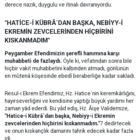
derece nazik, duygulu ve itinalı davranıyordu.
"HATİCE-İ KÜBRÂ`DAN BAŞKA, NEBİYY-İ
EKREMİN ZEVCELERİNDEN HİÇBİRİNİ
KISKANMADIM"
Peygamber Efendimizin şerefli hanımına karşı
muhabbeti de fazlaydı.
Öyle ki, vefatından sonra bile
hiçbir vakit muhabbetini kalbinden atmadı, gönlünün
en mûtenâ köşesinde ebedî beraberliğe kadar sakladı.
Resul-i Ekrem Efendimiz, Hz. Hatice`nin keremkârlığını,
hayırseverliğini ve kendisine yaptığı büyük yardımı her
zaman yâd ederdi. Bu yâd ediş, Hz. Âişe Validemize,
"Hatice-i Kübrâ`dan başka, Nebiyy-i Ekremin
zevcelerinden hiçbirini kıskanmadım."
7 dedirtecek
ve onun kıskançlık damarını tahrik edecek kadar fazla
idi.