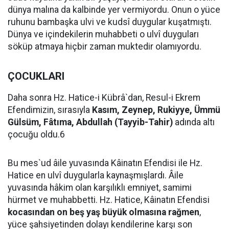
dünya malına da kalbinde yer vermiyordu. Onun o yüce
ruhunu bambaşka ulvi ve kudsî duygular kuşatmıştı.
Dünya ve içindekilerin muhabbeti o ulvî duyguları
söküp atmaya hiçbir zaman muktedir olamıyordu.
ÇOCUKLARI
Daha sonra Hz. Hatice-i Kübrâ`dan, Resul-i Ekrem
Efendimizin, sırasıyla
Kasım, Zeynep, Rukiyye, Ümmü
Gülsüm, Fâtıma, Abdullah (Tayyib-Tahir)
adında altı
çocuğu oldu.6
Bu mes`ud âile yuvasında Kâinatın Efendisi ile Hz.
Hatice en ulvî duygularla kaynaşmışlardı. Âile
yuvasında hâkim olan karşılıklı emniyet, samimi
hürmet ve muhabbetti. Hz. Hatice, Kâinatın Efendisi
kocasından on beş yaş büyük olmasına rağmen
,
yüce şahsiyetinden dolayı kendilerine karşı son