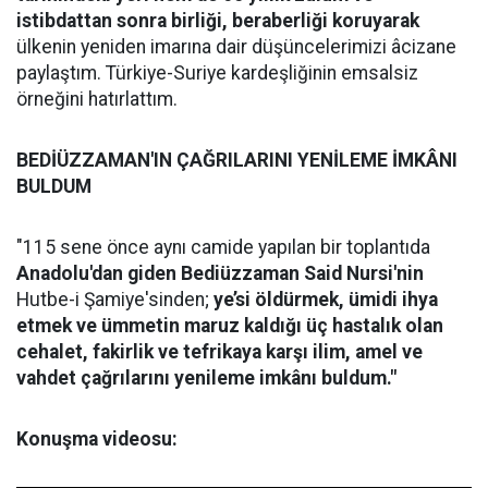
istibdattan sonra birliği, beraberliği koruyarak
ülkenin yeniden imarına dair düşüncelerimizi âcizane
paylaştım. Türkiye-Suriye kardeşliğinin emsalsiz
örneğini hatırlattım.
BEDİÜZZAMAN'IN ÇAĞRILARINI YENİLEME İMKÂNI
BULDUM
"115 sene önce aynı camide yapılan bir toplantıda
Anadolu'dan giden Bediüzzaman Said Nursi'nin
Hutbe-i Şamiye'sinden;
ye’si öldürmek, ümidi ihya
etmek ve ümmetin maruz kaldığı üç hastalık olan
cehalet, fakirlik ve tefrikaya karşı ilim, amel ve
vahdet çağrılarını
yenileme imkânı buldum."
Konuşma videosu: