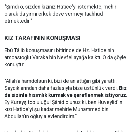
"Şimdi o, sizden kızınız Hatice'yi istemekte, mehir
olarak da yirmi erkek deve vermeyi taahhüd
etmektedir."
KIZ TARAFININ KONUŞMASI
Ebû Tâlib konuşmasını bitirince de Hz. Hatice'nin
amcasıoğlu Varaka bin Nevfel ayağa kalktı. O da şöyle
konuştu:
"Allah'a hamdolsun ki, bizi de anlattığın gibi yarattı.
Saydıklarından daha fazlasıyla bize üstünlük verdi.
Biz
de sizinle hısımlık kurmak ve şereflenmek istiyoruz.
Ey Kureyş topluluğu! Şâhid olunuz ki, ben Huveylid'in
kızı Hatice'yi şu kadar mehirle Muhammed bin
Abdullah'ın oğluyla evlendirdim."