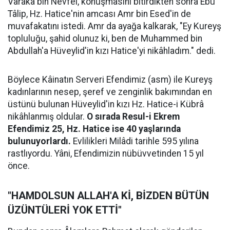
Varaka bin Nevfel, konuşmasını bitirdikten sonra Ebû
Tâlip, Hz. Hatice'nin amcası Amr bin Esed'in de
muvafakatını istedi. Amr da ayağa kalkarak, "Ey Kureyş
topluluğu, şahid olunuz ki, ben de Muhammed bin
Abdullah'a Hüveylid'in kızı Hatice'yi nikâhladım." dedi.
Böylece Kâinatın Serveri Efendimiz (asm) ile Kureyş
kadınlarının nesep, şeref ve zenginlik bakımından en
üstünü bulunan Hüveylid'in kızı Hz. Hatice-i Kübrâ
nikâhlanmış oldular.
O sırada Resul-i Ekrem
Efendimiz 25, Hz. Hatice ise 40 yaşlarında
bulunuyorlardı.
Evlilikleri Milâdi tarihle 595 yılına
rastlıyordu. Yâni, Efendimizin nübüvvetinden 15 yıl
önce.
"HAMDOLSUN ALLAH'A Kİ, BİZDEN BÜTÜN
ÜZÜNTÜLERİ YOK ETTİ"