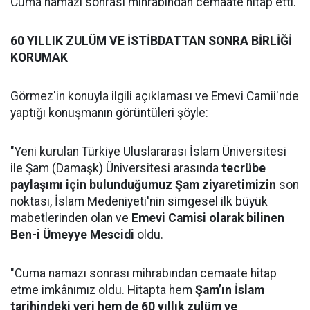
Cuma namazı sonrası mihrabından cemaate hitap etti.
60 YILLIK ZULÜM VE İSTİBDATTAN SONRA BİRLİĞİ
KORUMAK
Görmez'in konuyla ilgili açıklaması ve Emevi Camii'nde
yaptığı konuşmanın görüntüleri şöyle:
"Yeni kurulan Türkiye Uluslararası İslam Üniversitesi
ile Şam (Damaşk) Üniversitesi arasında
tecrübe
paylaşımı için bulunduğumuz Şam ziyaretimizin
son
noktası, İslam Medeniyeti'nin simgesel ilk büyük
mabetlerinden olan ve
Emevi Camisi olarak bilinen
Ben-i Ümeyye Mescidi
oldu.
"Cuma namazı sonrası mihrabından cemaate hitap
etme imkânımız oldu. Hitapta hem
Şam’ın İslam
tarihindeki yeri hem de 60 yıllık zulüm ve