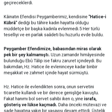
geçireceklerdi.
Kâinatın Efendisi Peygamberimiz, kendisine
"Hatice-i
Kübrâ"
dediği bu tâhire kadın hayatta olduğu
müddetçe bir başka kadınla evlenmedi.5 Her türlü
teselliyi ve en parlak saâdeti bu huzurlu evde buldu.
Peygamber Efendimize, babasından miras olarak
pek bir şey kalmamıştı.
Uzun zamandır himâyesinde
bulunduğu Ebû Tâlip ise fakru zaruret içindeydi. Bu
bakımdan, Hz. Hatice ile evleninceye kadar binbir
meşakkat ve zahmet içinde hayat sürmüştü.
Hz. Hatice ile evlendikten sonra, onun servetini
ticarette kullandı ve bir derece genişliğe kavuştu.
Fakat hanımı bol servet sahibi iken o, yine
israfa,
gösteriş ve lükse kaçmadı.
Daha önceki mütevazi ve
sade hayatına yakın bir yaşayışı devam ettirdi. Üstelik