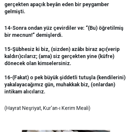
gerçekten apaçık beyân eden bir peygamber
gelmişti.
14-Sonra ondan yüz çevirdiler ve: “(Bu) öğretilmiş
bir mecnun!” demişlerdi.
15-Şübhesiz ki biz, (sizden) azâbı biraz açı(verip
kaldırı)cılarız; (ama) siz gerçekten yine (küfre)
dönecek olan kimselersiniz.
16-(Fakat) o pek büyük şiddetli tutuşla (kendilerini)
yakalayacağımız gün, muhakkak biz, (onlardan)
intikam alıcılarız.
(Hayrat Neşriyat, Kur'an-ı Kerim Meali)