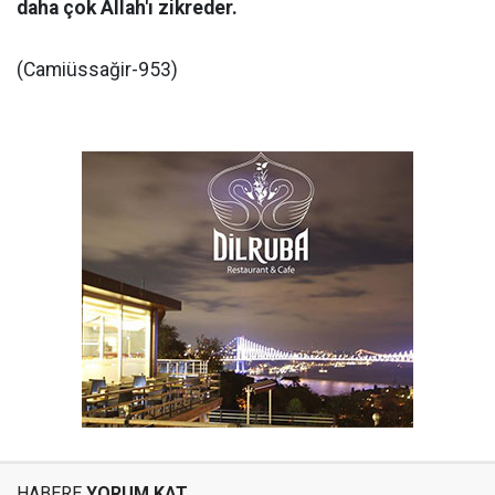
daha çok Allah'ı zikreder.
(Camiüssağir-953)
HABERE
YORUM KAT