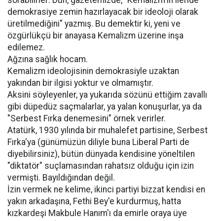
sorabilirler: Dün, gazetemizde, "Kemalizm'in ileride
demokrasiye zemin hazırlayacak bir ideoloji olarak
üretilmediğini" yazmış. Bu demektir ki, yeni ve
özgürlükçü bir anayasa Kemalizm üzerine inşa
edilemez.
Ağzına sağlık hocam.
Kemalizm ideolojisinin demokrasiyle uzaktan
yakından bir ilgisi yoktur ve olmamıştır.
Aksini söyleyenler, ya yukarıda sözünü ettiğim zavallı
gibi düpedüz saçmalarlar, ya yalan konuşurlar, ya da
"Serbest Fırka denemesini" örnek verirler.
Atatürk, 1930 yılında bir muhalefet partisine, Serbest
Fırka'ya (günümüzün diliyle buna Liberal Parti de
diyebilirsiniz), bütün dünyada kendisine yöneltilen
"diktatör" suçlamasından rahatsız olduğu için izin
vermişti. Bayıldığından değil.
İzin vermek ne kelime, ikinci partiyi bizzat kendisi en
yakın arkadaşına, Fethi Bey'e kurdurmuş, hatta
kızkardeşi Makbule Hanım'ı da emirle oraya üye