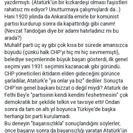
yazdırmıştı. (Atatürk'ün bir kızkardeşi olması faşistleri
rahatsız mı ediyor? Unutturmaya çalışmışlardı da...)
Hani 1920 yılında da Ankara'da emirle bir komünist
partisi kurdurup sonra da kapattırdığı gibi canım!
(Nevzat Tandoğan diye bir adamı hatırladınız mı bu
arada?)
Muhalif parti üç ay gibi çok kısa bir sürede amansızca
büyüdü (çünkü halk CHP'yi hiç mi hiç sevmemişti),
belediye seçimlerinde büyük başarı gösterdi, ilk genel
seçimi yani 1931 seçimini kazanacak gibi göründü.
CHP yöneticileri iktidarın elden gideceğini görünce
şarladılar, Atatürk'e "ya onlar ya biz" dediler. Sonuçta
CHP'nin genel başkanı bizzat o değil miydi? Atatürk de
Fethi Bey'e "partisinin kendi kendini feshetmesini" çok
demokratik bir şekilde telkin ve tavsiye etti! Ondan
sonra da tam on altı yıl boyunca Türkiye'de başka
herhangi bir parti kurulamadı.
Bu deneyin "başarısızlıkla" sonuçlandığını söylerler,
önce başarıyı sonra da başarısızlığı yaratan Atatürk'ün