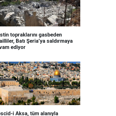
listin topraklarını gasbeden
ailliler, Batı Şeria’ya saldırmaya
vam ediyor
scid-i Aksa, tüm alanıyla