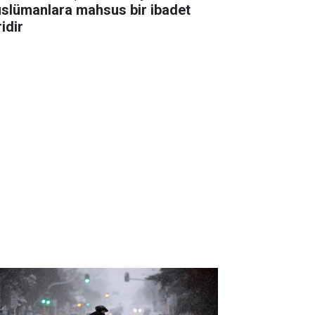
slümanlara mahsus bir ibadet
idir