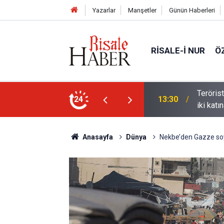
Yazarlar
Manşetler
Günün Haberleri
RISALE-I NUR
Ö
Terörist
24
13:30
iki katın
Anasayfa
Dünya
Nekbe’den Gazze soyk