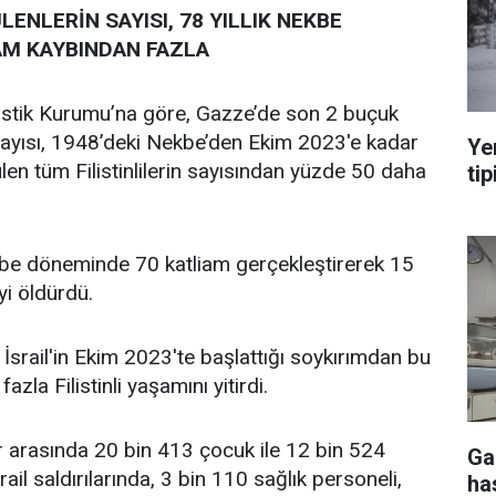
ENLERİN SAYISI, 78 YILLIK NEKBE
M KAYBINDAN FAZLA
atistik Kurumu’na göre, Gazze’de son 2 buçuk
 sayısı, 1948’deki Nekbe’den Ekim 2023'e kadar
Ye
en tüm Filistinlilerin sayısından yüzde 50 daha
tip
kbe döneminde 70 katliam gerçekleştirerek 15
iyi öldürdü.
 İsrail'in Ekim 2023'te başlattığı soykırımdan bu
zla Filistinli yaşamını yitirdi.
 arasında 20 bin 413 çocuk ile 12 bin 524
Ga
ail saldırılarında, 3 bin 110 sağlık personeli,
ha