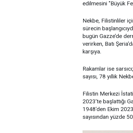
edilmesini "Büyük Fe
Nekbe, Filistinliler i
sürecin başlangıcıydı
bugün Gazze’de der
verirken, Batı Şeria’
karşıya.
Rakamlar ise sarsıcı;
sayısı, 78 yıllık Nek
Filistin Merkezi İstat
2023’te başlattığı Ga
1948’den Ekim 2023'e
sayısından yüzde 50