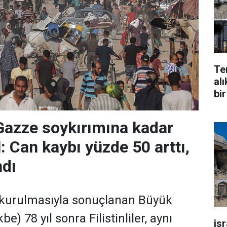
Te
alı
bir
Gazze soykırımına kadar
: Can kaybı yüzde 50 arttı,
ndı
in kurulmasıyla sonuçlanan Büyük
e) 78 yıl sonra Filistinliler, aynı
is