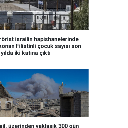
rörist israilin hapishanelerinde
konan Filistinli çocuk sayısı son
 yılda iki katına çıktı
rail, üzerinden yaklaşık 300 gün