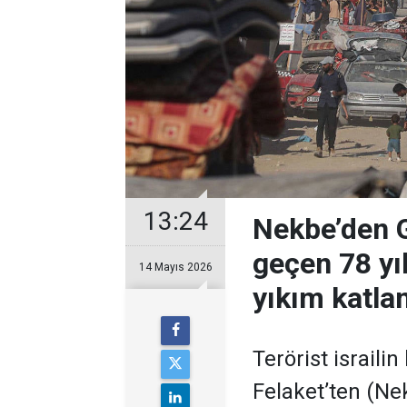
13:24
Nekbe’den 
geçen 78 yıl
14 Mayıs 2026
yıkım katla
Terörist israil
Felaket’ten (Nekb