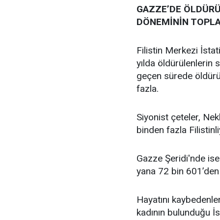
GAZZE’DE ÖLDÜRÜL
DÖNEMİNİN TOPLA
Filistin Merkezi İst
yılda öldürülenlerin
geçen sürede öldürül
fazla.
Siyonist çeteler, Ne
binden fazla Filistinl
Gazze Şeridi'nde ise
yana 72 bin 601’den fa
Hayatını kaybedenler
kadının bulunduğu İsr