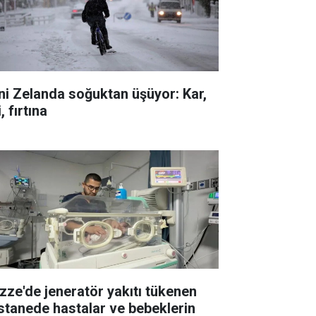
ni Zelanda soğuktan üşüyor: Kar,
i, fırtına
zze'de jeneratör yakıtı tükenen
stanede hastalar ve bebeklerin