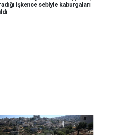
radığı işkence sebiyle kaburgaları
ıldı