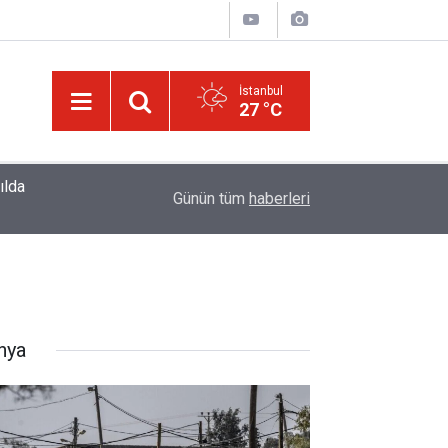
İstanbul
27 °C
ılda
10:56
Haşarı ve huzursuz çocuğu sakinleştiren, Zübe
Günün tüm
haberleri
nya