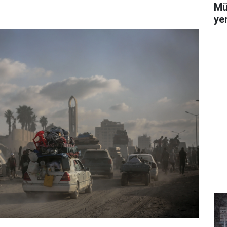
.
Mü
yer