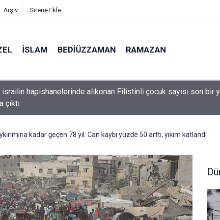
Arşiv
Sitene Ekle
ZEL
İSLAM
BEDIÜZZAMAN
RAMAZAN
 israilin hapishanelerinde alıkonan Filistinli çocuk sayısı son bir y
a çıktı
ırımına kadar geçen 78 yıl: Can kaybı yüzde 50 arttı, yıkım katlandı
Dü