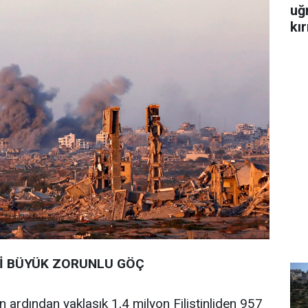
uğ
kır
Kİ BÜYÜK ZORUNLU GÖÇ
nin ardından yaklaşık 1,4 milyon Filistinliden 957