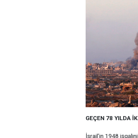
GEÇEN 78 YILDA İ
İsrail’in 1948 işgali