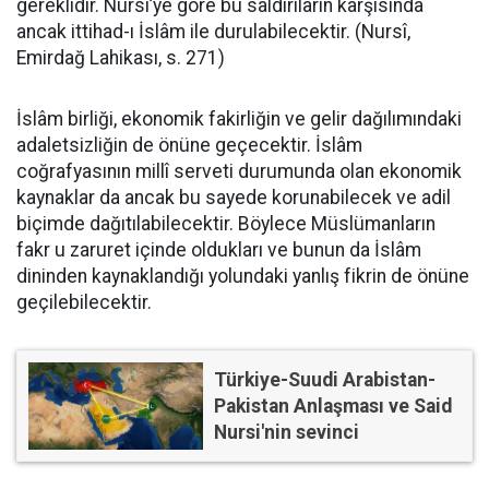
gereklidir. Nursî’ye göre bu saldırıların karşısında
ancak ittihad-ı İslâm ile durulabilecektir. (Nursî,
Emirdağ Lahikası, s. 271)
İslâm birliği, ekonomik fakirliğin ve gelir dağılımındaki
adaletsizliğin de önüne geçecektir. İslâm
coğrafyasının millî serveti durumunda olan ekonomik
kaynaklar da ancak bu sayede korunabilecek ve adil
biçimde dağıtılabilecektir. Böylece Müslümanların
fakr u zaruret içinde oldukları ve bunun da İslâm
dininden kaynaklandığı yolundaki yanlış fikrin de önüne
geçilebilecektir.
Türkiye-Suudi Arabistan-
Pakistan Anlaşması ve Said
Nursi'nin sevinci