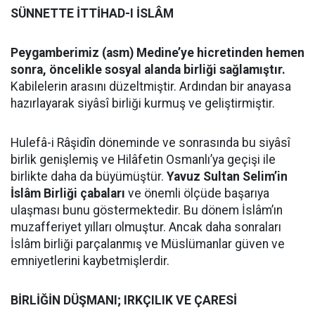
SÜNNETTE İTTİHAD-I İSLÂM
Peygamberimiz (asm) Medine’ye hicretinden hemen
sonra, öncelikle sosyal alanda birliği sağlamıştır.
Kabilelerin arasını düzeltmiştir. Ardından bir anayasa
hazırlayarak siyâsî birliği kurmuş ve geliştirmiştir.
Hulefâ-i Râşidîn döneminde ve sonrasında bu siyâsî
birlik genişlemiş ve Hilâfetin Osmanlı’ya geçişi ile
birlikte daha da büyümüştür.
Yavuz Sultan Selim’in
İslâm Birliği çabaları
ve önemli ölçüde başarıya
ulaşması bunu göstermektedir. Bu dönem İslâm’ın
muzafferiyet yılları olmuştur. Ancak daha sonraları
İslâm birliği parçalanmış ve Müslümanlar güven ve
emniyetlerini kaybetmişlerdir.
BİRLİĞİN DÜŞMANI; IRKÇILIK VE ÇARESİ