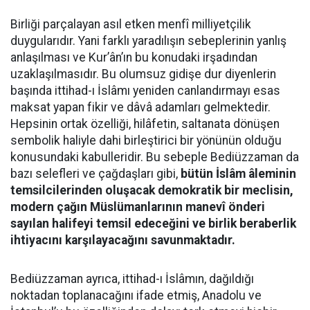
Birliği parçalayan asıl etken menfî milliyetçilik
duygularıdır. Yani farklı yaradılışın sebeplerinin yanlış
anlaşılması ve Kur’ân’ın bu konudaki irşadından
uzaklaşılmasıdır. Bu olumsuz gidişe dur diyenlerin
başında ittihad-ı İslâmı yeniden canlandırmayı esas
maksat yapan fikir ve dâvâ adamları gelmektedir.
Hepsinin ortak özelliği, hilâfetin, saltanata dönüşen
sembolik haliyle dahi birleştirici bir yönünün olduğu
konusundaki kabulleridir. Bu sebeple Bediüzzaman da
bazı selefleri ve çağdaşları gibi,
bütün İslâm âleminin
temsilcilerinden oluşacak demokratik bir meclisin,
modern çağın Müslümanlarının manevî önderi
sayılan halifeyi temsil edeceğini ve birlik beraberlik
ihtiyacını karşılayacağını savunmaktadır.
Bediüzzaman ayrıca, ittihad-ı İslâmın, dağıldığı
noktadan toplanacağını ifade etmiş, Anadolu ve