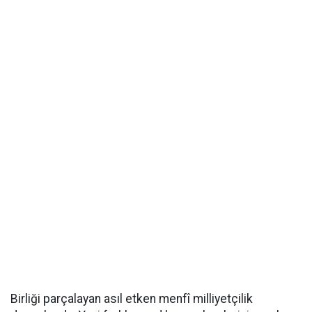
Birliği parçalayan asıl etken menfî milliyetçilik