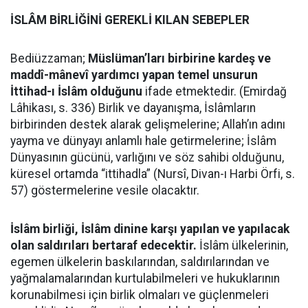
İSLÂM BİRLİĞİNİ GEREKLİ KILAN SEBEPLER
Bediüzzaman;
Müslüman’ları birbirine kardeş ve
maddî-mânevî yardımcı yapan temel unsurun
İttihad-ı İslâm olduğunu
ifade etmektedir. (Emirdağ
Lâhikası, s. 336) Birlik ve dayanışma, İslâmların
birbirinden destek alarak gelişmelerine; Allah’ın adını
yayma ve dünyayı anlamlı hale getirmelerine; İslâm
Dünyasının gücünü, varlığını ve söz sahibi olduğunu,
küresel ortamda “ittihadla” (Nursî, Divan-ı Harbi Örfi, s.
57) göstermelerine vesile olacaktır.
İslâm birliği, İslâm dinine karşı yapılan ve yapılacak
olan saldırıları bertaraf edecektir.
İslâm ülkelerinin,
egemen ülkelerin baskılarından, saldırılarından ve
yağmalamalarından kurtulabilmeleri ve hukuklarının
korunabilmesi için birlik olmaları ve güçlenmeleri