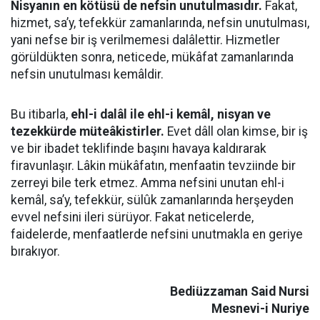
Nisyanın en kötüsü de nefsin unutulmasıdır.
Fakat,
hizmet, sa’y, tefekkür zamanlarında, nefsin unutulması,
yani nefse bir iş verilmemesi dalâlettir. Hizmetler
görüldükten sonra, neticede, mükâfat zamanlarında
nefsin unutulması kemâldir.
Bu itibarla,
ehl-i dalâl ile ehl-i kemâl, nisyan ve
tezekkürde müteâkistirler.
Evet dâll olan kimse, bir iş
ve bir ibadet teklifinde başını havaya kaldırarak
firavunlaşır. Lâkin mükâfatın, menfaatin tevziinde bir
zerreyi bile terk etmez. Amma nefsini unutan ehl-i
kemâl, sa’y, tefekkür, sülûk zamanlarında herşeyden
evvel nefsini ileri sürüyor. Fakat neticelerde,
faidelerde, menfaatlerde nefsini unutmakla en geriye
bırakıyor.
Bediüzzaman Said Nursi
Mesnevi-i Nuriye