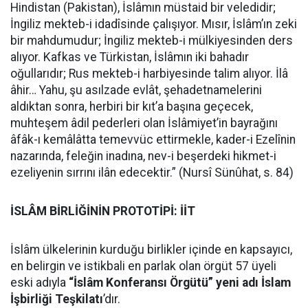
Hindistan (Pakistan), İslâmın müstaid bir veledidir;
İngiliz mekteb-i idadîsinde çalışıyor. Mısır, İslâm’ın zeki
bir mahdumudur; İngiliz mekteb-i mülkiyesinden ders
alıyor. Kafkas ve Türkistan, İslâmın iki bahadır
oğullarıdır; Rus mekteb-i harbiyesinde talim alıyor. İlâ
âhir… Yahu, şu asılzade evlât, şehadetnamelerini
aldıktan sonra, herbiri bir kıt’a başına geçecek,
muhteşem âdil pederleri olan İslâmiyet’in bayrağını
âfâk-ı kemâlâtta temevvüc ettirmekle, kader-i Ezelînin
nazarında, feleğin inadına, nev-i beşerdeki hikmet-i
ezeliyenin sırrını ilân edecektir.” (Nursî Sünûhat, s. 84)
İSLÂM BİRLİĞİNİN PROTOTİPİ: İİT
İslâm ülkelerinin kurduğu birlikler içinde en kapsayıcı,
en belirgin ve istikbali en parlak olan örgüt 57 üyeli
eski adıyla
“İslâm Konferansı Örgütü” yeni adı İslam
İşbirliği Teşkilatı
’dır.