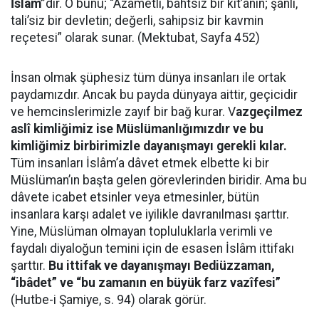
İslâm”
dır. O bunu; “Azametli, bahtsız bir kıt’anın; şanlı,
tali’siz bir devletin; değerli, sahipsiz bir kavmin
reçetesi” olarak sunar. (Mektubat, Sayfa 452)
İnsan olmak şüphesiz tüm dünya insanları ile ortak
paydamızdır. Ancak bu payda dünyaya aittir, geçicidir
ve hemcinslerimizle zayıf bir bağ kurar. V
azgeçilmez
aslî kimliğimiz ise Müslümanlığımızdır ve bu
kimliğimiz birbirimizle dayanışmayı gerekli kılar.
Tüm insanları İslâm’a dâvet etmek elbette ki bir
Müslüman’ın başta gelen görevlerinden biridir. Ama bu
dâvete icabet etsinler veya etmesinler, bütün
insanlara karşı adalet ve iyilikle davranılması şarttır.
Yine, Müslüman olmayan topluluklarla verimli ve
faydalı diyaloğun temini için de esasen İslâm ittifakı
şarttır.
Bu ittifak ve dayanışmayı Bediüzzaman,
“ibâdet” ve “bu zamanın en büyük farz vazîfesi”
(Hutbe-i Şamiye, s. 94) olarak görür.