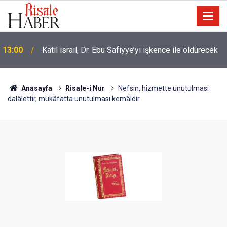
13:00
Katil israil, Dr. Ebu Safiyye’yi işkence ile öldürecek
Anasayfa
Risale-i Nur
Nefsin, hizmette unutulması
dalâlettir, mükâfatta unutulması kemâldir