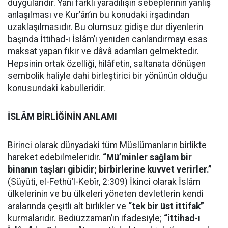
duygularıdır. Yani farklı yaradılışın sebeplerinin yanlış
anlaşılması ve Kur’ân’ın bu konudaki irşadından
uzaklaşılmasıdır. Bu olumsuz gidişe dur diyenlerin
başında İttihad-ı İslâm’ı yeniden canlandırmayı esas
maksat yapan fikir ve dâvâ adamları gelmektedir.
Hepsinin ortak özelliği, hilâfetin, saltanata dönüşen
sembolik haliyle dahi birleştirici bir yönünün olduğu
konusundaki kabulleridir.
İSLÂM BİRLİĞİNİN ANLAMI
Birinci olarak dünyadaki tüm Müslümanların birlikte
hareket edebilmeleridir.
“Mü’minler sağlam bir
binanın taşları gibidir; birbirlerine kuvvet verirler.”
(Süyûti, el-Fethü’l-Kebîr, 2:309) İkinci olarak İslâm
ülkelerinin ve bu ülkeleri yöneten devletlerin kendi
aralarında çeşitli alt birlikler ve
“tek bir üst ittifak”
kurmalarıdır. Bediüzzaman’ın ifadesiyle;
“ittihad-ı