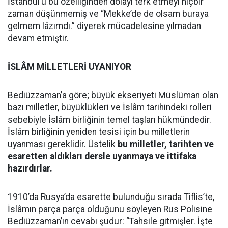
İstanbul’u bu özelliğinden dolayı terk etmeyi hiçbir
zaman düşünmemiş ve “Mekke’de de olsam buraya
gelmem lâzımdı.” diyerek mücadelesine yılmadan
devam etmiştir.
İSLÂM MİLLETLERİ UYANIYOR
Bediüzzaman’a göre; büyük ekseriyeti Müslüman olan
bazı milletler, büyüklükleri ve İslâm tarihindeki rolleri
sebebiyle İslâm birliğinin temel taşları hükmündedir.
İslâm birliğinin yeniden tesisi için bu milletlerin
uyanması gereklidir. Üstelik
bu milletler, tarihten ve
esaretten aldıkları dersle uyanmaya ve ittifaka
hazırdırlar.
1910’da Rusya’da esarette bulunduğu sırada Tiflis’te,
İslâmın parça parça olduğunu söyleyen Rus Polisine
Bediüzzaman’ın cevabı şudur: “Tahsile gitmişler. İşte