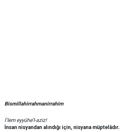
Bismillahirrahmanirrahim
İ’lem eyyühe’l-aziz!
İnsan nisyandan alındığı için, nisyana müptelâdır.