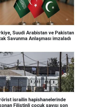
rkiye, Suudi Arabistan ve Pakistan
tak Savunma Anlaşması imzaladı
rörist israilin hapishanelerinde
konan Filistinli çocuk sayısı son