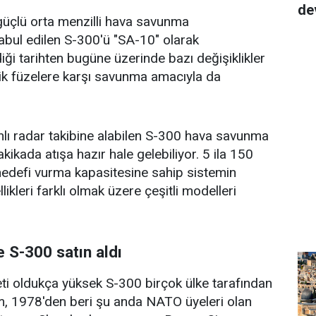
de
üçlü orta menzilli hava savunma
kabul edilen S-300'ü "SA-10" olarak
ldiği tarihten bugüne üzerinde bazı değişiklikler
tik füzelere karşı savunma amacıyla da
lı radar takibine alabilen S-300 hava savunma
akikada atışa hazır hale gelebiliyor. 5 ila 150
hedefi vurma kapasitesine sahip sistemin
llikleri farklı olmak üzere çeşitli modelleri
 S-300 satın aldı
eti oldukça yüksek S-300 birçok ülke tarafından
tem, 1978'den beri şu anda NATO üyeleri olan