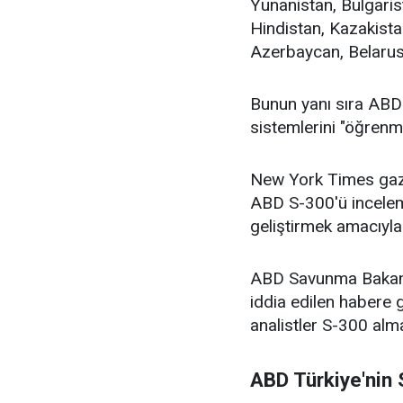
Yunanistan, Bulgarist
Hindistan, Kazakista
Azerbaycan, Belarus,
Bunun yanı sıra AB
sistemlerini "öğrenmek
New York Times gaze
ABD S-300'ü inceleme
geliştirmek amacıyla 
ABD Savunma Bakanlığ
iddia edilen habere gö
analistler S-300 alm
ABD Türkiye'nin 