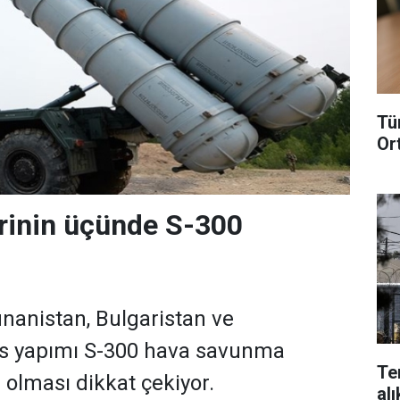
Tü
Or
rinin üçünde S-300
nanistan, Bulgaristan ve
us yapımı S-300 hava savunma
Te
 olması dikkat çekiyor.
alı