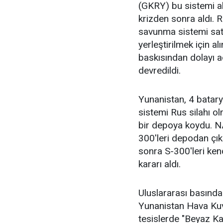
(GKRY) bu sistemi a
krizden sonra aldı.
savunma sistemi sat
yerleştirilmek için a
baskısından dolayı a
devredildi.
Yunanistan, 4 batary
sistemi Rus silahı o
bir depoya koydu. N
300'leri depodan çık
sonra S-300'leri ke
kararı aldı.
Uluslararası basınd
Yunanistan Hava Kuvv
tesislerde "Beyaz Kar