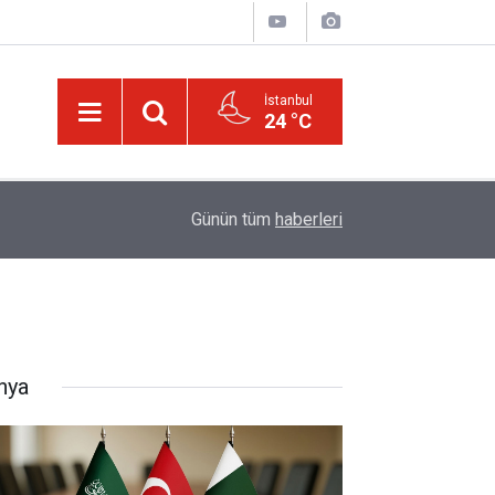
İstanbul
24 °C
00:01
Kâinat, bütün âlemleriyle o cilve ile hayattar ve 
Günün tüm
haberleri
nya