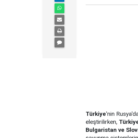
Türkiye
'nin Rusya'
eleştirilirken,
Türkiy
Bulgaristan ve Slo
savunma sistemlerind