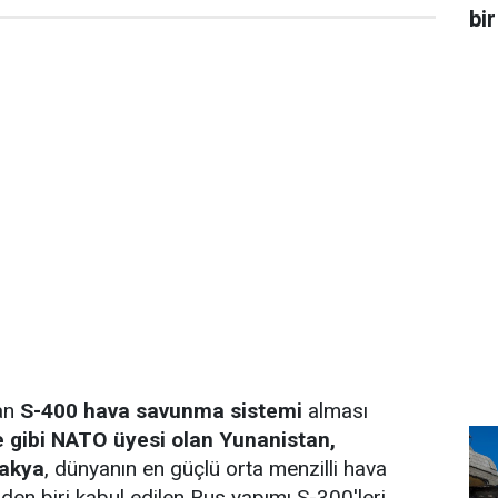
bir
dan
S-400 hava savunma sistemi
alması
e gibi NATO üyesi olan Yunanistan,
vakya
, dünyanın en güçlü orta menzilli hava
en biri kabul edilen Rus yapımı S-300'leri