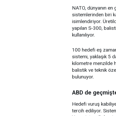
NATO, dünyanın en g
sistemlerinden biri 
isimlendiriyor. Üreti
yapılan S-300, balis
kullanılıyor.
100 hedefi eş zaman
sistemi, yaklaşık 5 d
kilometre menzilde 
balistik ve teknik öze
bulunuyor.
ABD de geçmişte
Hedefi vuruş kabiliy
tercih ediliyor. Sis