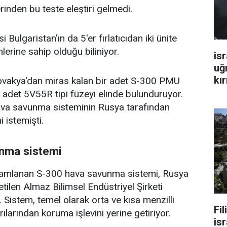
rinden bu teste eleştiri gelmedi.
Bulgaristan'ın da 5'er fırlatıcıdan iki ünite
lerine sahip olduğu biliniyor.
isr
uğ
kır
ovakya'dan miras kalan bir adet S-300 PMU
 adet 5V55R tipi füzeyi elinde bulunduruyor.
ava savunma sisteminin Rusya tarafından
 istemişti.
nma sistemi
mamlanan S-300 hava savunma sistemi, Rusya
letilen Almaz Bilimsel Endüstriyel Şirketi
i. Sistem, temel olarak orta ve kısa menzilli
Fi
rılarından koruma işlevini yerine getiriyor.
isr