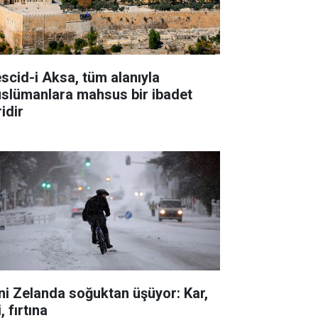
scid-i Aksa, tüm alanıyla
slümanlara mahsus bir ibadet
idir
ni Zelanda soğuktan üşüyor: Kar,
i, fırtına