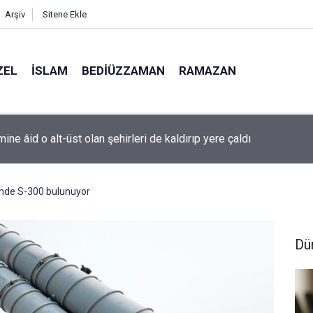
Arşiv
Sitene Ekle
ZEL
İSLAM
BEDIÜZZAMAN
RAMAZAN
ine âid o alt-üst olan şehirleri de kaldırıp yere çaldı
nde S-300 bulunuyor
Dü