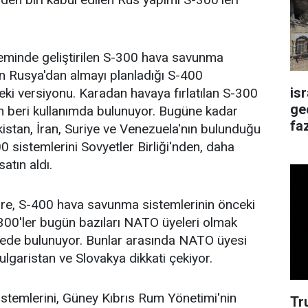
neminde geliştirilen S-300 hava savunma
nin Rusya'dan almayı planladığı S-400
is
ceki versiyonu. Karadan havaya fırlatılan S-300
ge
n beri kullanımda bulunuyor. Bugüne kadar
faz
kistan, İran, Suriye ve Venezuela'nın bulunduğu
0 sistemlerini Sovyetler Birliği'nden, daha
atın aldı.
öre, S-400 hava savunma sistemlerinin önceki
300'ler bugün bazıları NATO üyeleri olmak
kede bulunuyor. Bunlar arasında NATO üyesi
ulgaristan ve Slovakya dikkati çekiyor.
stemlerini, Güney Kıbrıs Rum Yönetimi'nin
Tr