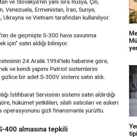
an ve Slovakya'nın yanı sıra Rusya, Çin,
n, Venezuela, Ermenistan, İran, Suriye,
 Ukrayna ve Vietnam tarafından kullanılıyor.
Me
D'nin de geçmişte S-300 hava savunma
Mü
 için" satın aldığı biliniyor.
yer
tesinin 24 Aralık 1994'teki haberine göre,
k ve kendi yapımı Patriot sistemlerini
gizlice bir adet S-300V sistemi satın aldı.
ı İstihbarat Servisinin sistemi satın aldırdığı
re, hükümet yetkilileri, silah satıcıları ve askeri
a operasyonunu gizli finansmanla yürüttü.
Ye
S-400 almasına tepkili
tip