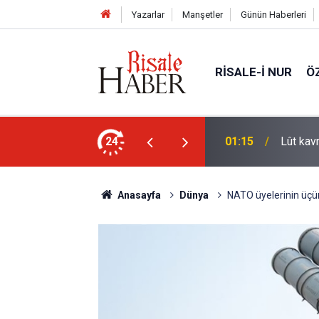
Yazarlar
Manşetler
Günün Haberleri
RISALE-I NUR
Ö
nlardan biri öldüğünde de
24
01:15
Lût kavm
Anasayfa
Dünya
NATO üyelerinin üçü