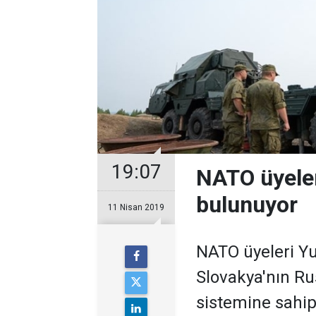
19:07
NATO üyele
bulunuyor
11 Nisan 2019
NATO üyeleri Yu
Slovakya'nın R
sistemine sahip