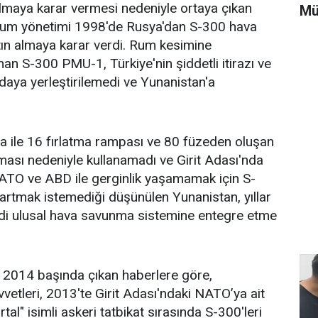
lmaya karar vermesi nedeniyle ortaya çıkan
Mü
 Rum yönetimi 1998'de Rusya'dan S-300 hava
ın almaya karar verdi. Rum kesimine
lınan S-300 PMU-1, Türkiye'nin şiddetli itirazı ve
daya yerleştirilemedi ve Yunanistan'a
a ile 16 fırlatma rampası ve 80 füzeden oluşan
lması nedeniyle kullanamadı ve Girit Adası'nda
ATO ve ABD ile gerginlik yaşamamak için S-
artmak istemediği düşünülen Yunanistan, yıllar
ndi ulusal hava savunma sistemine entegre etme
a 2014 başında çıkan haberlere göre,
etleri, 2013'te Girit Adası'ndaki NATO’ya ait
tal" isimli askeri tatbikat sırasında S-300'leri