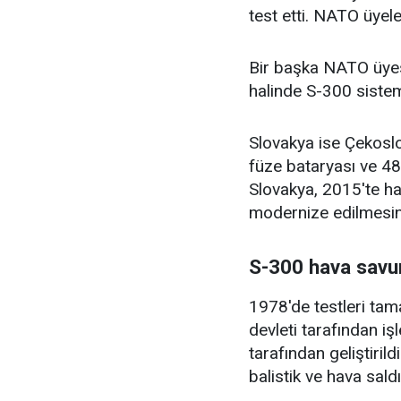
test etti. NATO üyele
Bir başka NATO üyesi 
halinde S-300 sistem
Slovakya ise Çekosl
füze bataryası ve 48
Slovakya, 2015'te h
modernize edilmesini
S-300 hava savu
1978'de testleri ta
devleti tarafından iş
tarafından geliştirild
balistik ve hava saldı