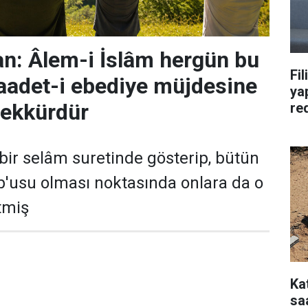
n: Âlem-i İslâm hergün bu
Fil
saadet-i ebediye müjdesine
yap
eşekkürdür
re
bir selâm suretinde gösterip, bütün
'usu olması noktasında onlara da o
tmiş
Ka
saa