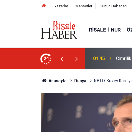
Yazarlar
Manşetler
Günün Haberleri
RISALE-I NUR
Ö
ün bu kelime ile saadet-i ebediye müjdesine
24
01:45
Cimrili
Anasayfa
Dünya
NATO: Kuzey Kore'ye