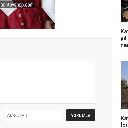
Kat
yı
na
Ka
İb