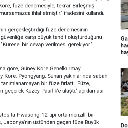
ore, füze denemesiyle, tekrar Birleşmiş
umursamazca ihlal etmiştir." ifadesini kullandı.
in gerçekleştirdiği füze denemesinin
e güvenliğe karşı büyük tehdit oluşturduğunu
Ga
 "Küresel bir cevap verilmesi gerekiyor."
ha
ha
ına göre, Güney Kore Genelkurmay
ey Kore, Pyongyang, Sunan yakınlarında sabah
tanımlanamayan bir füze fırlattı. Füze,
 geçerek Kuzey Pasifik'e ulaştı." açıklaması
os'ta Hwasong-12 tipi orta menzilli bir
mış, Japonya'nın üstünden geçen füze Büyük
Do