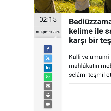
02:15
Bediüzzama
kelime ile 
06 Ağustos 2026
karşı bir t
Küllî ve umumî 
mahlûkatın meb
selâmı teşmil e