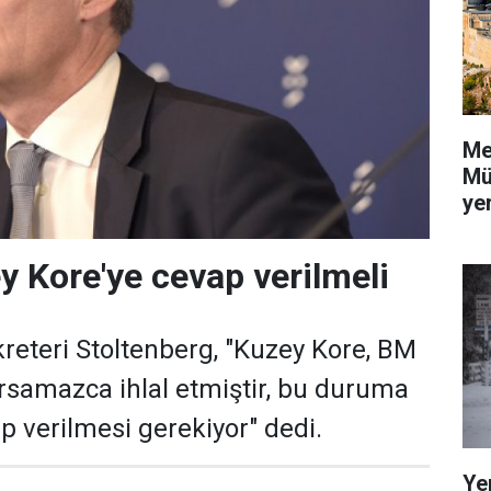
Me
Mü
yer
 Kore'ye cevap verilmeli
eteri Stoltenberg, "Kuzey Kore, BM
rsamazca ihlal etmiştir, bu duruma
p verilmesi gerekiyor" dedi.
Ye