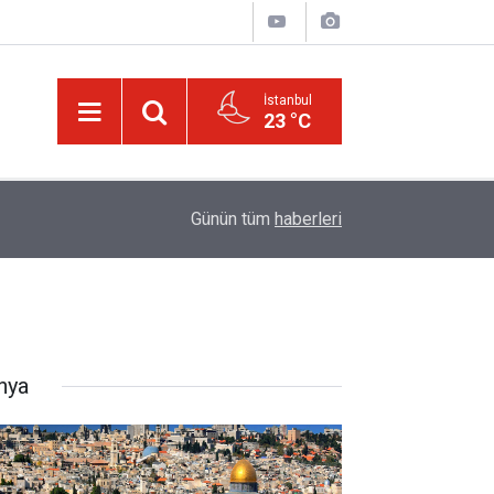
İstanbul
23 °C
01:15
Bildirilmedi mi ki insan için, kendi çalıştığından
Günün tüm
haberleri
nya