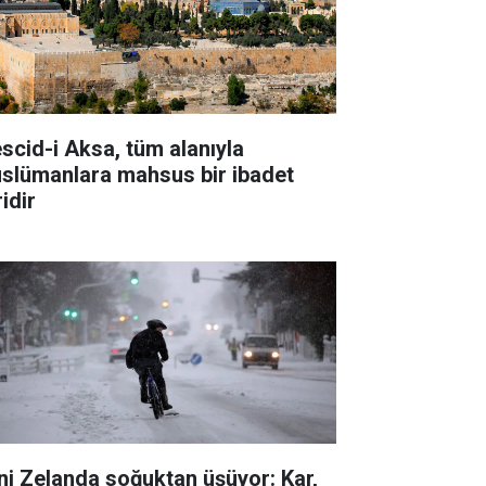
scid-i Aksa, tüm alanıyla
slümanlara mahsus bir ibadet
idir
ni Zelanda soğuktan üşüyor: Kar,