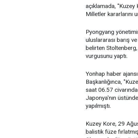
açıklamada, "Kuzey K
Milletler kararlarını 
Pyongyang yönetimin
uluslararası barış v
belirten Stoltenberg,
vurgusunu yaptı.
Yonhap haber ajans
Başkanlığınca, "Kuz
saat 06.57 civarında 
Japonya'nın üstünden
yapılmıştı.
Kuzey Kore, 29 Ağust
balistik füze fırlat