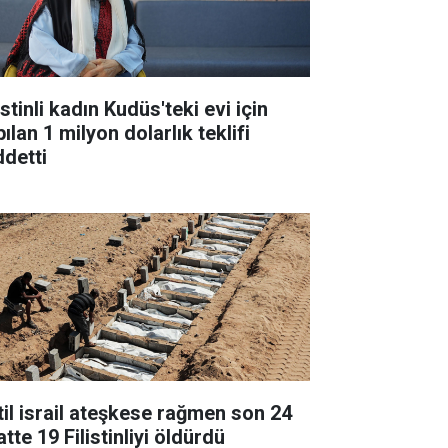
istinli kadın Kudüs'teki evi için
ılan 1 milyon dolarlık teklifi
ddetti
til israil ateşkese rağmen son 24
tte 19 Filistinliyi öldürdü