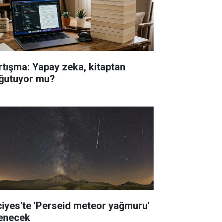
rtışma: Yapay zeka, kitaptan
ğutuyor mu?
ciyes'te 'Perseid meteor yağmuru'
lenecek