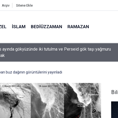
Arşiv
Sitene Ekle
ZEL
İSLAM
BEDIÜZZAMAN
RAMAZAN
 ayında gökyüzünde iki tutulma ve Perseid gök taşı yağmuru
cak
n buz dağının görüntülerini yayınladı
Bil