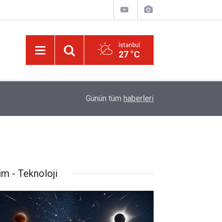
İstanbul
27 °C
israil, üzerinden yaklaşık 300 gün geçen Gazze'
09:12
Günün tüm
haberleri
ihlal etti
im - Teknoloji