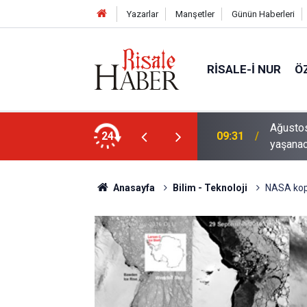
Yazarlar
Manşetler
Günün Haberleri
RISALE-I NUR
Ö
Ağustos
ya karşı sözlü savunma şartı getirdiler
24
09:31
yaşana
Anasayfa
Bilim - Teknoloji
NASA kopa