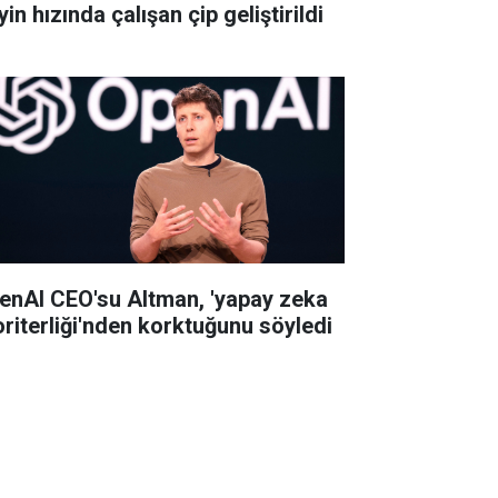
in hızında çalışan çip geliştirildi
enAI CEO'su Altman, 'yapay zeka
oriterliği'nden korktuğunu söyledi