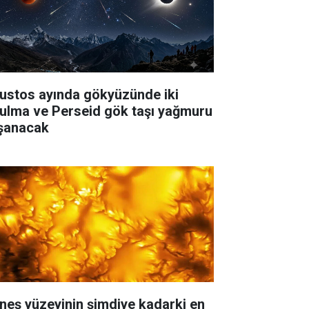
ustos ayında gökyüzünde iki
tulma ve Perseid gök taşı yağmuru
şanacak
neş yüzeyinin şimdiye kadarki en