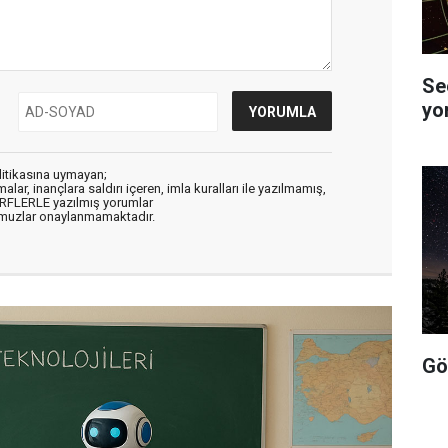
Se
yo
litikasına uymayan;
alar, inançlara saldırı içeren, imla kuralları ile yazılmamış,
ARFLERLE yazılmış yorumlar
muzlar onaylanmamaktadır.
Gö