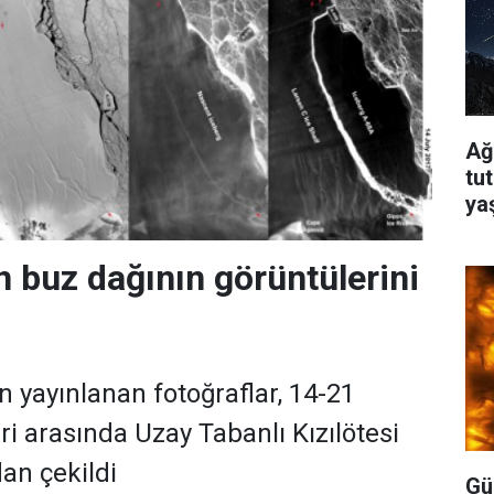
Ağ
tu
ya
buz dağının görüntülerini
 yayınlanan fotoğraflar, 14-21
i arasında Uzay Tabanlı Kızılötesi
an çekildi
Gü