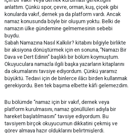
için bir vakıf veya dernek kurulması gerektiğini
anlattım. Çünkü spor, çevre, orman, kuş, çiçek gibi
konularda vakıf, dernek ya da platform vardı. Ancak
namaz konusunda böyle bir oluşum yoktu. Belki de
namazın ülke gündemine gelmemesinin sebebi
buydu.
Sabah Namazına Nasıl Kalkılır? kitabını bilgiyle birlikte
bir aksiyona dönüştürmek için en sonuna, “Namazı Bir
Dava ve Dert Edinin” başlıklı bir bölüm koymuştum.
Okuyuculara namazla ilgili başka yazarların kitaplarını
da okumalarını tavsiye ediyordum. Çünkü yaramız
büyüktü. Tedavi için de binlerce ilâcı birden kullanmak
gerekiyordu. Ben tek başıma elbette kâfi gelemezdim.
Bu bölümde “namaz için bir vakıf, dernek veya
platform kurulmasını, namaz gönüllüleri adıyla bir
hareket başlatılmasını” tavsiye ediyordum. Bu
tavsiyem birçok okuyucumun dikkatini çekmiş ve
görev almaya hazır olduklarını belirtmişlerdi.