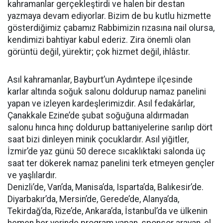
kahramanlar gerçekleştirdi ve halen bir destan
yazmaya devam ediyorlar. Bizim de bu kutlu hizmette
gösterdiğimiz çabamız Rabbimizin rızasına nail olursa,
kendimizi bahtiyar kabul ederiz. Zira önemli olan
görüntü değil, yürektir; çok hizmet değil, ihlâstır.
Asıl kahramanlar, Bayburt’un Aydıntepe ilçesinde
karlar altında soğuk salonu doldurup namaz panelini
yapan ve izleyen kardeşlerimizdir. Asıl fedakârlar,
Çanakkale Ezine’de şubat soğuğuna aldırmadan
salonu hınca hınç doldurup battaniyelerine sarılıp dört
saat bizi dinleyen minik çocuklardır. Asıl yiğitler,
İzmir’de yaz günü 50 derece sıcaklıktaki salonda üç
saat ter dökerek namaz panelini terk etmeyen gençler
ve yaşlılardır.
Denizli’de, Van’da, Manisa’da, Isparta’da, Balıkesir’de.
Diyarbakır’da, Mersin’de, Gerede’de, Alanya’da,
Tekirdağ’da, Rize’de, Ankara’da, İstanbul’da ve ülkenin