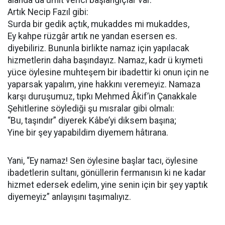
alanda da ümit verici başlangıçlar var.
Artık Necip Fazıl gibi:
Surda bir gedik açtık, mukaddes mi mukaddes,
Ey kahpe rüzgâr artık ne yandan esersen es.
diyebiliriz. Bununla birlikte namaz için yapılacak
hizmetlerin daha başındayız. Namaz, kadr ü kıymeti
yüce öylesine muhteşem bir ibadettir ki onun için ne
yaparsak yapalım, yine hakkını veremeyiz. Namaza
karşı duruşumuz, tıpkı Mehmed Âkif’in Çanakkale
Şehitlerine söylediği şu mısralar gibi olmalı:
“Bu, taşındır” diyerek Kâbe’yi diksem başına;
Yine bir şey yapabildim diyemem hâtırana.
Yani, “Ey namaz! Sen öylesine başlar tacı, öylesine
ibadetlerin sultanı, gönüllerin fermanısın ki ne kadar
hizmet edersek edelim, yine senin için bir şey yaptık
diyemeyiz” anlayışını taşımalıyız.