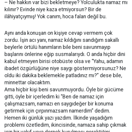
– Ne hakkın var bizi bekletmeye? Yolculukta namaz mı
kılınır? Evinde niye kaza etmiyorsun? Bir de
ilâhiyatçıymış! Yok canım, hoca falan değil bu.
Aynı anda konuşan on kişiye cevap vermem çok
zordu. İşin acı yanı, namaz kıldığını sandığım sakallı
beylerle örtülü hanımların bile beni savunmayıp
başlarını önlerine eğip susmalarıydı. O anda hiçbir dini
kabul etmeyen birisi otobüste olsa ve “Yahu, adamın
ibadet özgürlüğüne niye saygı göstermiyorsunuz? Ne
oldu iki dakika beklemekle patladınız mı?” dese bile,
minnettar olacaktım.
Ama hiçbir kişi beni savunmuyordu. Öyle bir gücüme
gitti, öyle bir içerledim ki “Ben de namaz için
çalışmazsam, namazı en saygıdeğer bir konuma
getirmek için çırpınmazsam namerdim” dedim.
Hemen iki günlük yazı yazdım. İlkinde yaşadığım
problemi özetledim, ikincisinde, namaza sahip çıkmak