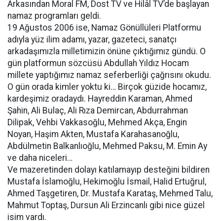
Arkasından Moral FM, Dost TV ve Hilâl TV’de başlayan
namaz programları geldi.
19 Ağustos 2006 ise, Namaz Gönüllüleri Platformu
adıyla yüz ilim adamı, yazar, gazeteci, sanatçı
arkadaşımızla milletimizin önüne çıktığımız gündü. O
gün platformun sözcüsü Abdullah Yıldız Hocam
millete yaptığımız namaz seferberliği çağrısını okudu.
O gün orada kimler yoktu ki… Birçok güzide hocamız,
kardeşimiz oradaydı. Hayreddin Karaman, Ahmed
Şahin, Ali Bulaç, Ali Rıza Demircan, Abdurrahman
Dilipak, Vehbi Vakkasoğlu, Mehmed Akça, Engin
Noyan, Haşim Akten, Mustafa Karahasanoğlu,
Abdülmetin Balkanlıoğlu, Mehmed Paksu, M. Emin Ay
ve daha niceleri…
Ve mazeretinden dolayı katılamayıp desteğini bildiren
Mustafa İslamoğlu, Hekimoğlu İsmail, Halid Ertuğrul,
Ahmed Taşgetiren, Dr. Mustafa Karataş, Mehmed Talu,
Mahmut Toptaş, Dursun Ali Erzincanlı gibi nice güzel
isim vardı.