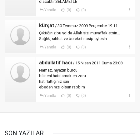
olacaktır.SELAMETLE
Yanıtla
(0)
(0)
kürşat
/ 30 Temmuz 2009 Perşembe 19:11
Çıktığınız bu yolda Allah sizi muvaffak etsin...
Sağlık, sıhhat ve bereket nasip eylesin...
Yanıtla
(0)
(0)
abdullatif hacı
/ 15 Nisan 2011 Cuma 23:08
Namaz, niyazın burcu
bilineni hatırlamak en zoru
hatırlattığınız için
ebeden razı olsun rabbim
Yanıtla
(0)
(0)
SON YAZILAR