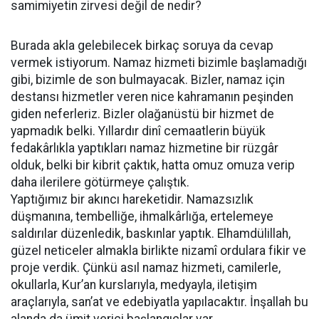
samimiyetin zirvesi değil de nedir?
Burada akla gelebilecek birkaç soruya da cevap
vermek istiyorum. Namaz hizmeti bizimle başlamadığı
gibi, bizimle de son bulmayacak. Bizler, namaz için
destansı hizmetler veren nice kahramanın peşinden
giden neferleriz. Bizler olağanüstü bir hizmet de
yapmadık belki. Yıllardır dinî cemaatlerin büyük
fedakârlıkla yaptıkları namaz hizmetine bir rüzgâr
olduk, belki bir kibrit çaktık, hatta omuz omuza verip
daha ilerilere götürmeye çalıştık.
Yaptığımız bir akıncı hareketidir. Namazsızlık
düşmanına, tembelliğe, ihmalkârlığa, ertelemeye
saldırılar düzenledik, baskınlar yaptık. Elhamdülillah,
güzel neticeler almakla birlikte nizamî ordulara fikir ve
proje verdik. Çünkü asıl namaz hizmeti, camilerle,
okullarla, Kur’an kurslarıyla, medyayla, iletişim
araçlarıyla, san’at ve edebiyatla yapılacaktır. İnşallah bu