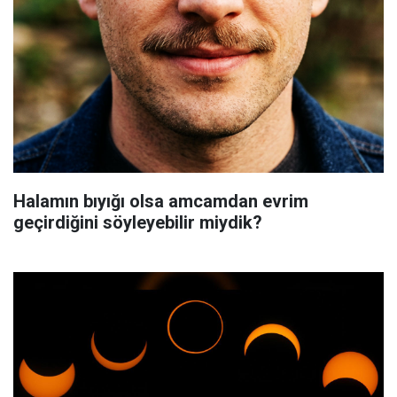
Halamın bıyığı olsa amcamdan evrim
geçirdiğini söyleyebilir miydik?