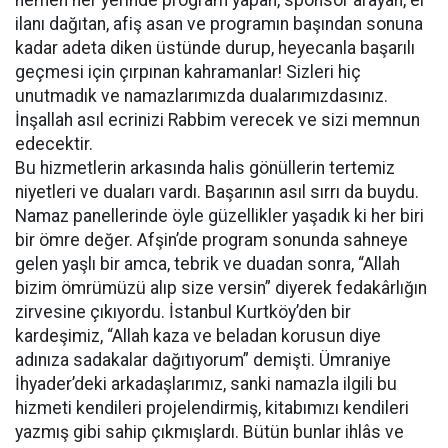
hemen her yerinde program yapan, sponsor arayan, el
ilanı dağıtan, afiş asan ve programın başından sonuna
kadar adeta diken üstünde durup, heyecanla başarılı
geçmesi için çırpınan kahramanlar! Sizleri hiç
unutmadık ve namazlarımızda dualarımızdasınız.
İnşallah asıl ecrinizi Rabbim verecek ve sizi memnun
edecektir.
Bu hizmetlerin arkasında halis gönüllerin tertemiz
niyetleri ve duaları vardı. Başarının asıl sırrı da buydu.
Namaz panellerinde öyle güzellikler yaşadık ki her biri
bir ömre değer. Afşin’de program sonunda sahneye
gelen yaşlı bir amca, tebrik ve duadan sonra, “Allah
bizim ömrümüzü alıp size versin” diyerek fedakârlığın
zirvesine çıkıyordu. İstanbul Kurtköy’den bir
kardeşimiz, “Allah kaza ve beladan korusun diye
adınıza sadakalar dağıtıyorum” demişti. Ümraniye
İhyader’deki arkadaşlarımız, sanki namazla ilgili bu
hizmeti kendileri projelendirmiş, kitabımızı kendileri
yazmış gibi sahip çıkmışlardı. Bütün bunlar ihlâs ve