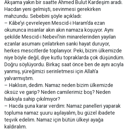
Akşama yakın bir saatte Ahmed Bulut Kardeşim aradı.
Hacdan yeni gelmişti, sevinmesi gerekirken
mahzundu. Sebebini şöyle açıkladı:
– Kâbe’yi çevreleyen Mescid-i Haram’da ezan
okununca insanlar akın akın namaza koşuyor. Aynı
şekilde Mescid-i Nebevî’nin minarelerinden yayılan
ezanlar asumanı çınlatırken sanki hayat duruyor,
herkes mescitlerde toplanıyor. Peki, bizim ülkemizde
niye böyle değil, diye kutlu topraklarda çok düşündüm.
Doğru söylüyordu. Birkaç saat önce ben de aynı acıyla
yanmış, yüreğimizi serinletmesi için Allah’a
yalvarmıştım.
– Haklısın, dedim. Namaz neden bizim ülkemizde
öksüz ve garip? Neden camilerimiz boş? Neden
hakkıyla sahip çıkılmıyor?
– Hacda şuna karar verdim: Namaz panelleri yaparak
topluma namaz şuuru aşılayalım, bu güzel ibadete
teşvik edelim. Namaz için bütün ülkeyi ayağa
kaldıralım.