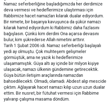
Namaz seferberliğine başladığımızda her derdimize
deva vermesi ve hedeflerimize ulaştırması için
Rabbimize hacet namazları kılarak dualar ediyordum.
Bir nimete, bir başarıya kavuşunca da şükür namazı
kılarak hamd ediyordum ki Rabbimiz daha fazlasını
bağışlasın. Çünkü kim derdini Ona açarsa devasını
bulur, kim şükrederse Allah nimetini arttırır.
Tarih 1 Şubat 2006 idi. Namaz seferberliği başlayalı
yedi ay olmuştu. Çok muhteşem gelişmeler
görmüştük, ama ne yazık ki hedeflerimize
ulaşamamıştık. Güya altı ay içinde bir milyon kişiye
ulaşacak, namazı ülkenin gündemine getirecektik.
Güya bütün iletişim araçlarında namazdan
bahsedilecekti. Olmadı, olamadı. Abdest alıp mescide
çıktım. Ağlayarak hacet namazı kılıp uzun uzun dualar
ettim. Bir nusret, bir fütuhat vermesi için Rabbime
yalvarıp çalışma masama döndüm.