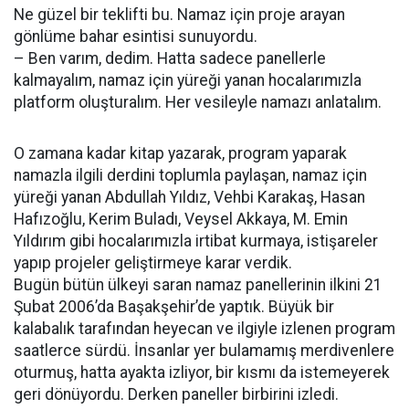
Ne güzel bir teklifti bu. Namaz için proje arayan
gönlüme bahar esintisi sunuyordu.
– Ben varım, dedim. Hatta sadece panellerle
kalmayalım, namaz için yüreği yanan hocalarımızla
platform oluşturalım. Her vesileyle namazı anlatalım.
O zamana kadar kitap yazarak, program yaparak
namazla ilgili derdini toplumla paylaşan, namaz için
yüreği yanan Abdullah Yıldız, Vehbi Karakaş, Hasan
Hafızoğlu, Kerim Buladı, Veysel Akkaya, M. Emin
Yıldırım gibi hocalarımızla irtibat kurmaya, istişareler
yapıp projeler geliştirmeye karar verdik.
Bugün bütün ülkeyi saran namaz panellerinin ilkini 21
Şubat 2006’da Başakşehir’de yaptık. Büyük bir
kalabalık tarafından heyecan ve ilgiyle izlenen program
saatlerce sürdü. İnsanlar yer bulamamış merdivenlere
oturmuş, hatta ayakta izliyor, bir kısmı da istemeyerek
geri dönüyordu. Derken paneller birbirini izledi.