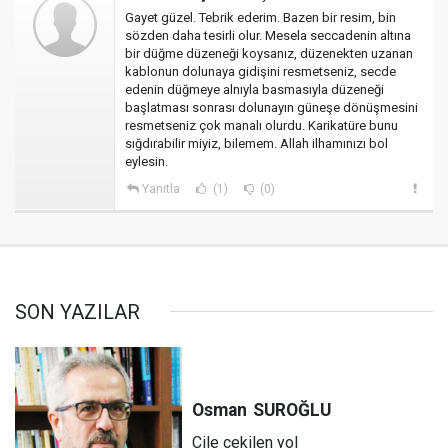
Gayet güzel. Tebrik ederim. Bazen bir resim, bin
sözden daha tesirli olur. Mesela seccadenin altına
bir düğme düzeneği koysanız, düzenekten uzanan
kablonun dolunaya gidişini resmetseniz, secde
edenin düğmeye alnıyla basmasıyla düzeneği
başlatması sonrası dolunayın güneşe dönüşmesini
resmetseniz çok manalı olurdu. Karikatüre bunu
sığdırabilir miyiz, bilemem. Allah ilhamınızı bol
eylesin.
Yanıtla
(1)
(0)
SON YAZILAR
Osman
SUROĞLU
Çile çekilen yol