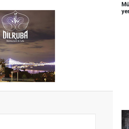
Mü
yer