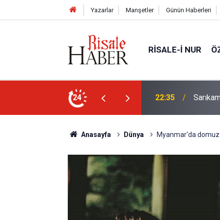
Yazarlar
Manşetler
Günün Haberleri
RISALE-I NUR
Ö
elebeklere ev sahipliği yapıyor
24
21:05
Kur’an'd
Anasayfa
Dünya
Myanmar'da domuz gr