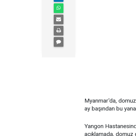
Myanmar'da, domuz g
ay başından bu yana 3
Yangon Hastanesinde 
açıklamada, domuz gr