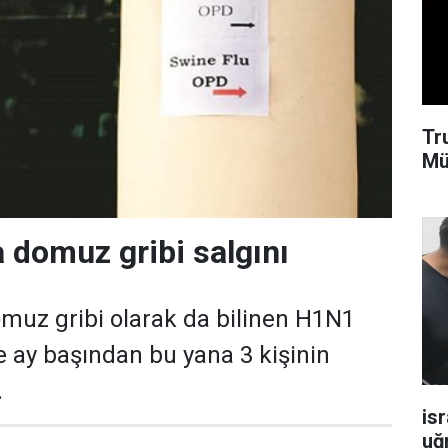
Tr
Mü
domuz gribi salgını
muz gribi olarak da bilinen H1N1
e ay başından bu yana 3 kişinin
.
isr
uğ