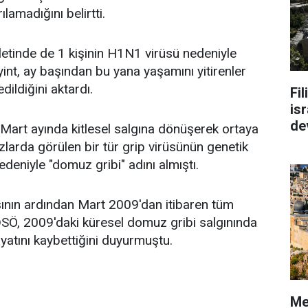
ılamadığını belirtti.
etinde de 1 kişinin H1N1 virüsü nedeniyle
nt, ay başından bu yana yaşamını yitirenler
dildiğini aktardı.
Fi
isr
de
Mart ayında kitlesel salgına dönüşerek ortaya
zlarda görülen bir tür grip virüsünün genetik
deniyle "domuz gribi" adını almıştı.
sının ardından Mart 2009'dan itibaren tüm
DSÖ, 2009'daki küresel domuz gribi salgınında
ayatını kaybettiğini duyurmuştu.
Me