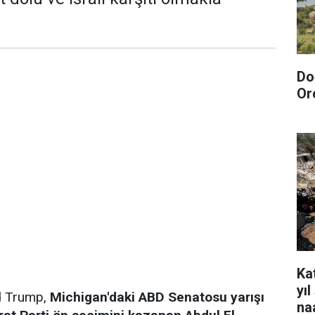
Do
Or
Kat
yı
d Trump,
Michigan'daki ABD Senatosu yarışı
na