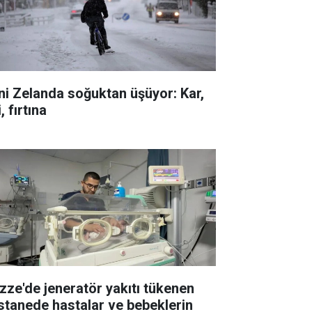
ni Zelanda soğuktan üşüyor: Kar,
i, fırtına
zze'de jeneratör yakıtı tükenen
stanede hastalar ve bebeklerin