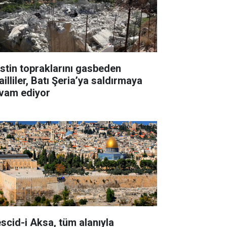
listin topraklarını gasbeden
ailliler, Batı Şeria’ya saldırmaya
vam ediyor
scid-i Aksa, tüm alanıyla