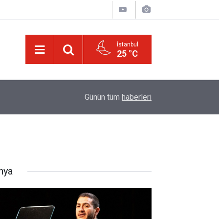
İstanbul
25 °C
20:02
Trump, Amerika'da seçim kazanan Müslüman ada
Günün tüm
haberleri
nya