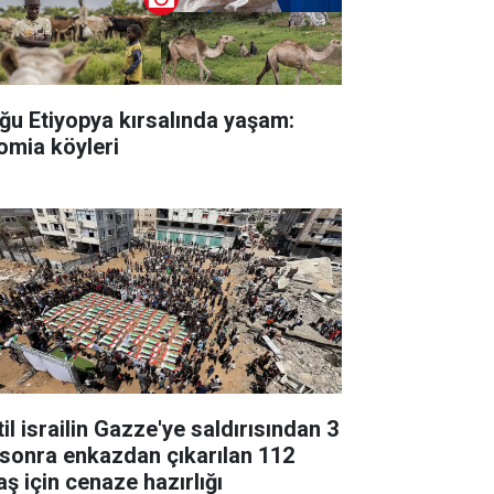
ğu Etiyopya kırsalında yaşam:
omia köyleri
il israilin Gazze'ye saldırısından 3
l sonra enkazdan çıkarılan 112
aş için cenaze hazırlığı