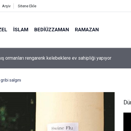
Arşiv
Sitene Ekle
ZEL
İSLAM
BEDIÜZZAMAN
RAMAZAN
aki bazı şahıs isimlerinin mucizevi yönleri
ibi salgını
Dü