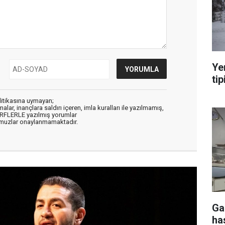
Ye
tip
litikasına uymayan;
alar, inançlara saldırı içeren, imla kuralları ile yazılmamış,
ARFLERLE yazılmış yorumlar
muzlar onaylanmamaktadır.
Ga
ha