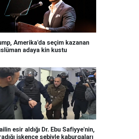
ump, Amerika'da seçim kazanan
slüman adaya kin kustu
ailin esir aldığı Dr. Ebu Safiyye'nin,
radığı işkence sebiyle kaburgaları