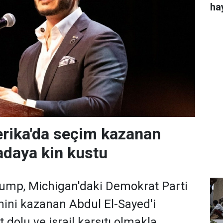
ha
rika'da seçim kazanan
daya kin kustu
ump, Michigan'daki Demokrat Parti
ini kazanan Abdul El-Sayed'i
 dolu ve israil karşıtı olmakla