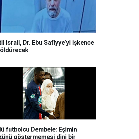
il israil, Dr. Ebu Safiyye’yi işkence
e öldürecek
lü futbolcu Dembele: Eşimin
zünü göstermemesi dini bir