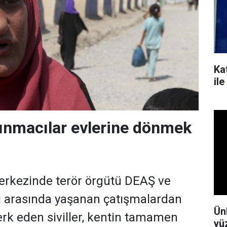
Kat
il
ınmacılar evlerine dönmek
erkezinde terör örgütü DEAŞ ve
i arasında yaşanan çatışmalardan
Ün
terk eden siviller, kentin tamamen
yü