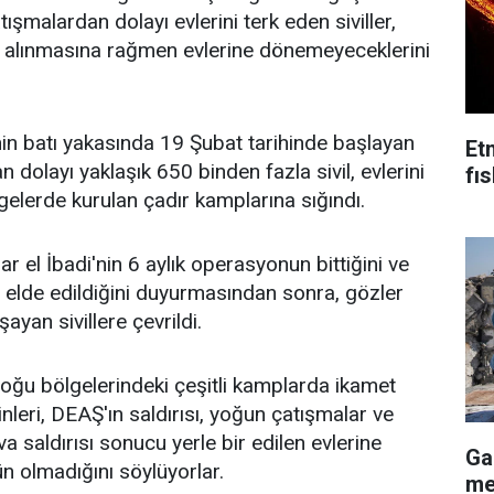
şmalardan dolayı evlerini terk eden siviller,
 alınmasına rağmen evlerine dönemeyeceklerini
in batı yakasında 19 Şubat tarihinde başlayan
Et
n dolayı yaklaşık 650 binden fazla sivil, evlerini
fı
gelerde kurulan çadır kamplarına sığındı.
 el İbadi'nin 6 aylık operasyonun bittiğini ve
 elde edildiğini duyurmasından sonra, gözler
ayan sivillere çevrildi.
oğu bölgelerindeki çeşitli kamplarda ikamet
nleri, DEAŞ'ın saldırısı, yoğun çatışmalar ve
a saldırısı sonucu yerle bir edilen evlerine
Ga
 olmadığını söylüyorlar.
me