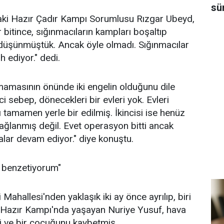
sü
ki Hazır Çadır Kampı Sorumlusu Rızgar Ubeyd,
 bitince, sığınmacıların kampları boşaltıp
 düşünmüştük. Ancak öyle olmadı. Sığınmacılar
 ediyor." dedi.
masının önünde iki engelin olduğunu dile
ci sebep, dönecekleri bir evleri yok. Evleri
 tamamen yerle bir edilmiş. İkincisi ise henüz
sağlanmış değil. Evet operasyon bitti ancak
alar devam ediyor." diye konuştu.
 benzetiyorum"
 Mahallesi'nden yaklaşık iki ay önce ayrılıp, biri
a Hazır Kampı'nda yaşayan Nuriye Yusuf, hava
ni ve bir çocuğunu kaybetmiş.