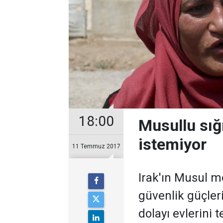
18:00
Musullu sığ
istemiyor
11 Temmuz 2017
Irak'ın Musul m
güvenlik güçler
dolayı evlerini 