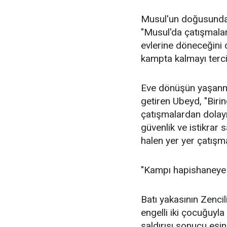
Musul'un doğusunda
"Musul'da çatışmalar
evlerine döneceğini
kampta kalmayı tercih
Eve dönüşün yaşanma
getiren Ubeyd, "Birin
çatışmalardan dolayı
güvenlik ve istikrar 
halen yer yer çatışm
"Kampı hapishaneye
Batı yakasının Zencili
engelli iki çocuğuyl
saldırısı sonucu eşi