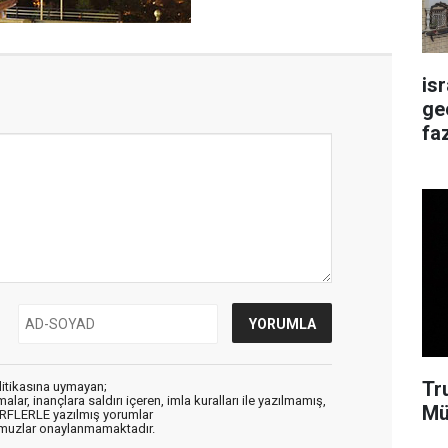
is
ge
faz
Tr
litikasına uymayan;
alar, inançlara saldırı içeren, imla kuralları ile yazılmamış,
Mü
ARFLERLE yazılmış yorumlar
muzlar onaylanmamaktadır.