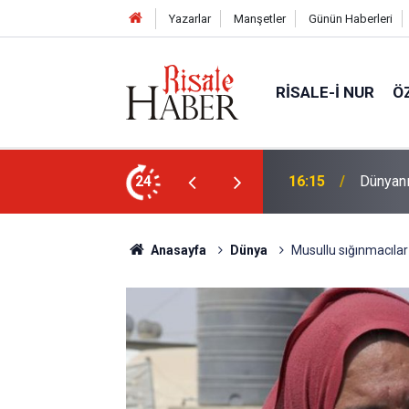
Yazarlar
Manşetler
Günün Haberleri
RISALE-I NUR
Ö
eski 5 kütüphanesi
24
14:30
'Hz. Mu
Anasayfa
Dünya
Musullu sığınmacıla