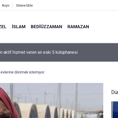
Arşiv
Sitene Ekle
ZEL
İSLAM
BEDIÜZZAMAN
RAMAZAN
hammed denizci miydi' sorusu üzerine Müslüman oldu
r evlerine dönmek istemiyor
Dü