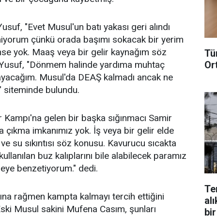
suf, "Evet Musul'un batı yakası geri alındı
iyorum çünkü orada başımı sokacak bir yerim
se yok. Maaş veya bir gelir kaynağım söz
Tü
Or
n Yusuf, "Dönmem halinde yardıma muhtaç
yacağım. Musul'da DEAŞ kalmadı ancak ne
." siteminde bulundu.
r Kampı'na gelen bir başka sığınmacı Samir
çıkma imkanımız yok. İş veya bir gelir elde
 ve su sıkıntısı söz konusu. Kavurucu sıcakta
ullanılan buz kalıplarını bile alabilecek paramız
eye benzetiyorum." dedi.
Te
na rağmen kampta kalmayı tercih ettiğini
alı
ski Musul sakini Mufena Casım, şunları
bir