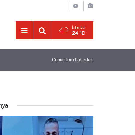
İstanbul
24 °C
13:40
Bilim insanlarından hafıza keşfi: Unutulan anılar g
Günün tüm
haberleri
nya