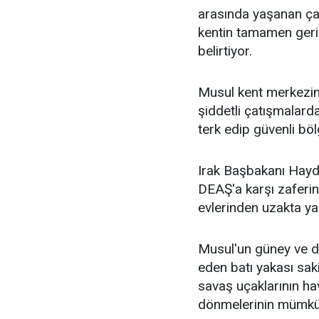
arasında yaşanan çatı
kentin tamamen geri
belirtiyor.
Musul kent merkezin
şiddetli çatışmalarda
terk edip güvenli böl
Irak Başbakanı Haydar
DEAŞ'a karşı zaferin
evlerinden uzakta yaş
Musul'un güney ve d
eden batı yakası saki
savaş uçaklarının hav
dönmelerinin mümkün