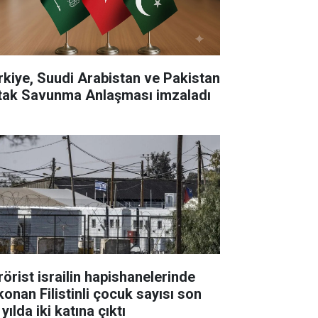
rkiye, Suudi Arabistan ve Pakistan
tak Savunma Anlaşması imzaladı
rörist israilin hapishanelerinde
konan Filistinli çocuk sayısı son
 yılda iki katına çıktı