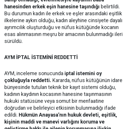
hanesinden erkek eşin hanesine taşındığı
belirtildi.
Bu durumun kadın ile erkek ve eşler arasındaki eşitlik
ilkelerine aykırı olduğu, kadın aleyhine cinsiyete dayalı
ayrımcılık oluşturduğu ve nüfus kütüğünde kocanın
esas alınmasının meşru bir amacının bulunmadığı ileri
sürüldü.
AYM İPTAL İSTEMİNİ REDDETTİ
AYM, inceleme sonucunda
iptal istemini oy
çokluğuyla reddetti.
Kararda, nüfus kütüğünün idare
bünyesinde tutulan teknik bir kayıt sistemi olduğu,
kadının kaydının kocasının hanesine taşınmasının
hukuki statüsüne veya somut bir menfaatine
doğrudan ve belirleyici etkisinin bulunmadığı ifade
edildi.
Hükmün Anayasa’nın hukuk devleti, eşitlik,
kişinin maddi ve manevi varlığını koruma ve
geliştirme hakkı ile ailenin korunmasına ilişkin