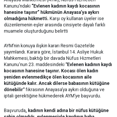
Kanunu’ndaki
“Evlenen kadının kaydı kocasının
hanesine taşınır” hükmünün Anayasa’ya aykırı
olmadığına hükmetti.
Karşı oy kullanan üyeler ise
düzenlemenin eşler arasında cinsiyete dayalı farklı
muamele oluşturduğunu belirtti
AYM’nin konuya ilişkin kararı Resmi Gazete’de
yayımlandı. Karara göre, İstanbul 14. Asliye Hukuk
Mahkemesi, baktığı bir davada Nüfus Hizmetleri
Kanunu'nun 23. maddesindeki
"Evlenen kadının kaydı
kocasının hanesine taşınır. Kocası ölen kadın
yeniden evlenmedikçe ölen kocasının aile
kütüğünde kalır. Ancak dilerse babasının kütüğüne
dönebilir"
fıkrasının Anayasa’ya aykırı olduğuna ve
iptali gerektiğine hükmederek AYM’ye başvurdu.
Başvuruda
, kadının kendi adına bir nüfus kütüğüne
sahip olmadığı, evlenmesiyle kaydının baba