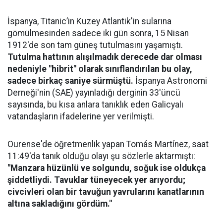
İspanya, Titanic’in Kuzey Atlantik'in sularına
gömülmesinden sadece iki gün sonra, 15 Nisan
1912'de son tam güneş tutulmasını yaşamıştı.
Tutulma hattının alışılmadık derecede dar olması
nedeniyle "hibrit" olarak sınıflandırılan bu olay,
sadece birkaç saniye sürmüştü.
İspanya Astronomi
Derneği'nin (SAE) yayınladığı derginin 33'üncü
sayısında, bu kısa anlara tanıklık eden Galicyalı
vatandaşların ifadelerine yer verilmişti.
Ourense'de öğretmenlik yapan Tomás Martínez, saat
11:49'da tanık olduğu olayı şu sözlerle aktarmıştı:
"Manzara hüzünlü ve solgundu, soğuk ise oldukça
şiddetliydi. Tavuklar tüneyecek yer arıyordu;
civcivleri olan bir tavuğun yavrularını kanatlarının
altına sakladığını gördüm."