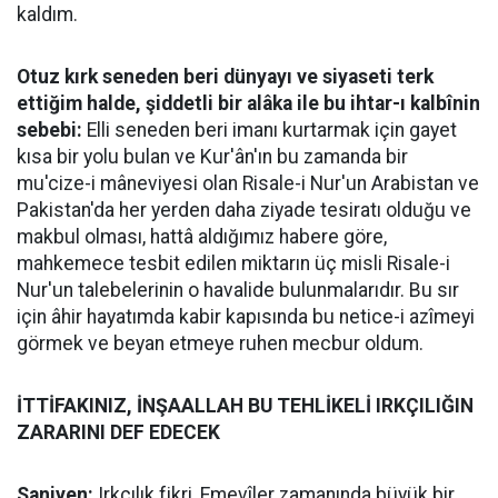
kaldım.
Otuz kırk seneden beri dünyayı ve siyaseti terk
ettiğim halde, şiddetli bir alâka ile bu ihtar-ı kalbînin
sebebi:
Elli seneden beri imanı kurtarmak için gayet
kısa bir yolu bulan ve Kur'ân'ın bu zamanda bir
mu'cize-i mâneviyesi olan Risale-i Nur'un Arabistan ve
Pakistan'da her yerden daha ziyade tesiratı olduğu ve
makbul olması, hattâ aldığımız habere göre,
mahkemece tesbit edilen miktarın üç misli Risale-i
Nur'un talebelerinin o havalide bulunmalarıdır. Bu sır
için âhir hayatımda kabir kapısında bu netice-i azîmeyi
görmek ve beyan etmeye ruhen mecbur oldum.
İTTİFAKINIZ, İNŞAALLAH BU TEHLİKELİ IRKÇILIĞIN
ZARARINI DEF EDECEK
Saniyen:
Irkçılık fikri, Emevîler zamanında büyük bir