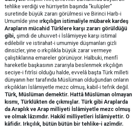
tehlike verdiği ve hürriyetin başında "kulüpler"
suretinde büyük zararı görülmesi ve Birinci Harb-i
Umumîde yine
ırkçılığın istimaliyle mübarek kardeş
Arapların mücahid Türklere karşı zararı görüldüğü
gibi,
şimdi de uhuvvet-i İslâmiyeye karşı istimal
edilebilir ve istirahat-i umumiye düşmanları gizli
dinsizler, yine o ırkçılıkla büyük zarar vermeye
çalıştıklarına emareler görünüyor. Halbuki, menfî
hareketle başkasının zararıyla beslenmek ırkçılığın
seciye-i fıtrîsi olduğu halde, evvelâ başta Türk milleti
dünyanın her tarafında Müslüman olduğundan onların
ırkçılıkları İslâmiyetle mezc olmuş, kabil-i tefrik değil.
Türk, Müslüman demektir. Hattâ Müslüman olmayan
kısmı, Türklükten de çıkmışlar. Türk gibi Araplarda
da Araplık ve Arap milliyeti İslâmiyetle mezc olmuş
ve olmak lâzımdır. Hakikî milliyetleri İslâmiyettir. O
kâfidir. Irkçılık, bütün bütün bir tehlike-i azîmdir.