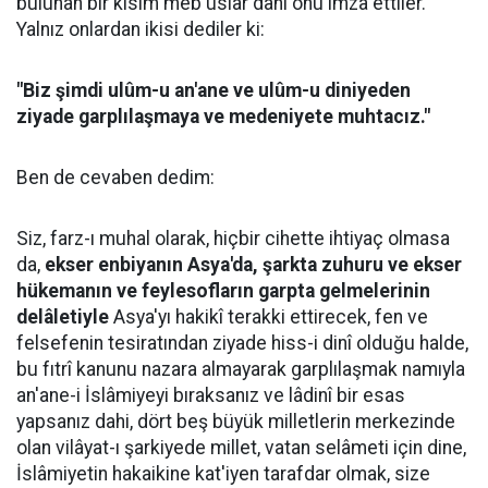
bulunan bir kısım meb'uslar dahi onu imza ettiler.
Yalnız onlardan ikisi dediler ki:
"Biz şimdi ulûm-u an'ane ve ulûm-u diniyeden
ziyade garplılaşmaya ve medeniyete muhtacız."
Ben de cevaben dedim:
Siz, farz-ı muhal olarak, hiçbir cihette ihtiyaç olmasa
da,
ekser enbiyanın Asya'da, şarkta zuhuru ve ekser
hükemanın ve feylesofların garpta gelmelerinin
delâletiyle
Asya'yı hakikî terakki ettirecek, fen ve
felsefenin tesiratından ziyade hiss-i dinî olduğu halde,
bu fıtrî kanunu nazara almayarak garplılaşmak namıyla
an'ane-i İslâmiyeyi bıraksanız ve lâdinî bir esas
yapsanız dahi, dört beş büyük milletlerin merkezinde
olan vilâyat-ı şarkiyede millet, vatan selâmeti için dine,
İslâmiyetin hakaikine kat'iyen tarafdar olmak, size