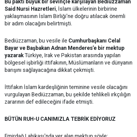
Bu paktı büyük bir sevinçle karşılayan Bediüzzaman
Said Nursi Hazretleri
, İslam ülkelerinin birbirine
yaklaşmasının İslam Birliği'ne doğru atılacak önemli
bir adım olacağını belirtmişti.
Bediüzzaman, bu vesile ile
Cumhurbaşkanı Celal
Bayar ve Başbakan Adnan Menderes’e bir mektup
yazarak
Türkiye, Irak ve Pakistan arasında yapılan
bölgesel işbirliği ittifakının, Müslümanların ve dünyanın
barışını sağlayacağına dikkat çekmişti.
İttifakın İslam kardeşliğinin teminine vesile olacağını
vurgulayan Bediüzzaman, bu şekilde tehlikeli ırkçılığın
zararının def edileceğini ifade etmişti.
BÜTÜN RUH-U CANIMIZLA TEBRİK EDİYORUZ
Emirdağ Lahikası'nda yer alan mektup şöyle: