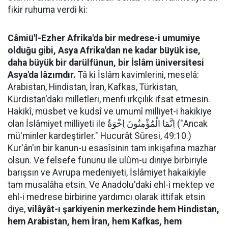
fikir ruhuma verdi ki:
Câmiü'l-Ezher Afrika'da bir medrese-i umumiye
olduğu gibi, Asya Afrika'dan ne kadar büyük ise,
daha büyük bir darülfünun, bir İslâm üniversitesi
Asya'da lâzımdır.
Tâ ki İslâm kavimlerini, meselâ:
Arabistan, Hindistan, İran, Kafkas, Türkistan,
Kürdistan'daki milletleri, menfi ırkçılık ifsat etmesin.
Hakikî, müsbet ve kudsî ve umumî milliyet-i hakikiye
olan İslâmiyet milliyeti ile اِنَّمَا الْمُؤْمِنُونَ اِخْوَةٌ ("Ancak
mü'minler kardeştirler." Hucurât Sûresi, 49:10.)
Kur'ân'ın bir kanun-u esasîsinin tam inkişafına mazhar
olsun. Ve felsefe fünunu ile ulûm-u diniye birbiriyle
barışsın ve Avrupa medeniyeti, İslâmiyet hakaikiyle
tam musalâha etsin. Ve Anadolu'daki ehl-i mektep ve
ehl-i medrese birbirine yardımcı olarak ittifak etsin
diye,
vilâyât-ı şarkiyenin merkezinde hem Hindistan,
hem Arabistan, hem İran, hem Kafkas, hem