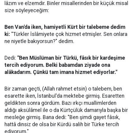
lâzım ve elzemdir. Binler misallerinden bir küçük misal
size söyleyeceğim:
Ben Van'da iken, hamiyetli Kürt bir talebeme dedim
ki:
"Türkler İslâmiyete çok hizmet etmişler. Sen onlara
ne niyetle bakıyorsun?" dedim.
Dedi:
"Ben Müslüman bir Türkü, fâsık bir kardeşime
tercih ediyorum. Belki babamdan ziyade ona
alâkadarım. Çünkü tam imana hizmet ediyorlar."
Bir zaman geçti, (Allah rahmet etsin) o talebem, ben
esarette iken, İstanbul'da mektebe girmiş. Esaretten
geldikten sonra gördüm. Bazı ırkçı muallimlerden
aldığı aksülâmel ile o da Kürtçülük damarıyla başka bir
mesleğe girmiş. Bana dedi: "Ben şimdi gayet fâsık,
hattâ dinsiz de olsa bir Kürdü salih bir Türke tercih
ediyorum."