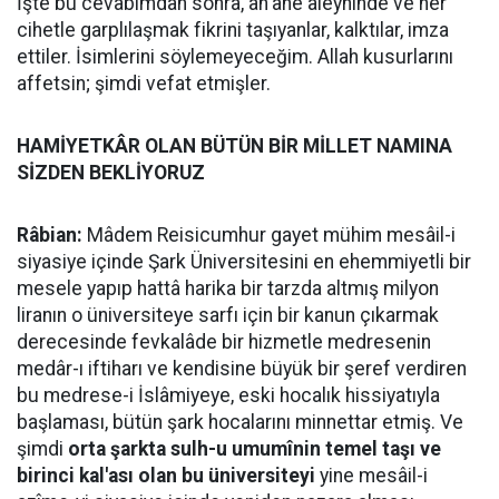
İşte bu cevabımdan sonra, an'ane aleyhinde ve her
cihetle garplılaşmak fikrini taşıyanlar, kalktılar, imza
ettiler. İsimlerini söylemeyeceğim. Allah kusurlarını
affetsin; şimdi vefat etmişler.
HAMİYETKÂR OLAN BÜTÜN BİR MİLLET NAMINA
SİZDEN BEKLİYORUZ
Râbian:
Mâdem Reisicumhur gayet mühim mesâil-i
siyasiye içinde Şark Üniversitesini en ehemmiyetli bir
mesele yapıp hattâ harika bir tarzda altmış milyon
liranın o üniversiteye sarfı için bir kanun çıkarmak
derecesinde fevkalâde bir hizmetle medresenin
medâr-ı iftiharı ve kendisine büyük bir şeref verdiren
bu medrese-i İslâmiyeye, eski hocalık hissiyatıyla
başlaması, bütün şark hocalarını minnettar etmiş. Ve
şimdi
orta şarkta sulh-u umumînin temel taşı ve
birinci kal'ası olan bu üniversiteyi
yine mesâil-i