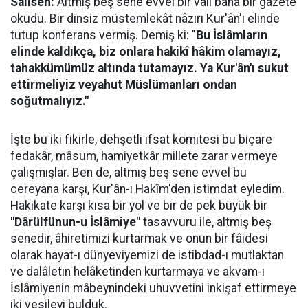
Salisen:
Altmış beş sene evvel bir vali bana bir gazete
okudu. Bir dinsiz müstemlekât nâzırı Kur'ân'ı elinde
tutup konferans vermiş. Demiş ki: "
Bu İslâmların
elinde kaldıkça, biz onlara hakikî hâkim olamayız,
tahakkümümüz altında tutamayız. Ya Kur'ân'ı sukut
ettirmeliyiz veyahut Müslümanları ondan
soğutmalıyız."
İşte bu iki fikirle, dehşetli ifsat komitesi bu biçare
fedakâr, mâsum, hamiyetkâr millete zarar vermeye
çalışmışlar. Ben de, altmış beş sene evvel bu
cereyana karşı, Kur'ân-ı Hakîm'den istimdat eyledim.
Hakikate karşı kısa bir yol ve bir de pek büyük bir
"Dârülfünun-u İslâmiye"
tasavvuru ile, altmış beş
senedir, âhiretimizi kurtarmak ve onun bir fâidesi
olarak hayat-ı dünyeviyemizi de istibdad-ı mutlaktan
ve dalâletin helâketinden kurtarmaya ve akvam-ı
İslâmiyenin mâbeynindeki uhuvvetini inkişaf ettirmeye
iki vesileyi bulduk.