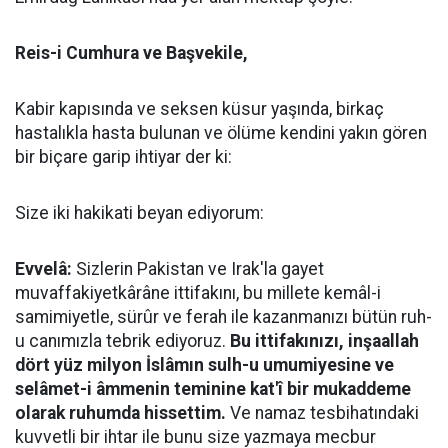
Reis-i Cumhura ve Başvekile,
Kabir kapısında ve seksen küsur yaşında, birkaç
hastalıkla hasta bulunan ve ölüme kendini yakın gören
bir biçare garip ihtiyar der ki:
Size iki hakikati beyan ediyorum:
Evvelâ:
Sizlerin Pakistan ve Irak'la gayet
muvaffakiyetkârâne ittifakını, bu millete kemâl-i
samimiyetle, sürûr ve ferah ile kazanmanızı bütün ruh-
u canımızla tebrik ediyoruz.
Bu ittifakınızı, inşaallah
dört yüz milyon İslâmın sulh-u umumiyesine ve
selâmet-i âmmenin teminine kat'î bir mukaddeme
olarak ruhumda hissettim.
Ve namaz tesbihatındaki
kuvvetli bir ihtar ile bunu size yazmaya mecbur