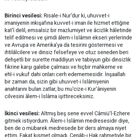
Birinci vesilesi:
Risale-i Nur'dur ki, uhuvvet-i
imaniyenin inkişafına kuvvet-i iman ile hizmet ettiğine
kat'î delil, emsalsiz bir mazlumiyet ve âcizlik hâletinde
telif edilmesi ve şimdi âlem-i İslâmın ekseri yerlerinde
ve Avrupa ve Amerika'ya da tesirini göstermesi ve
ihtilâlcilere ve dinsiz felsefeye ve otuz seneden beri
dehşetli bir surette maddiyun ve tabiiyun gibi dinsizlik
fikrine karşı galebe çalması ve hiçbir mahkeme ve
ehl-i vukuf dahi onları cerh edememesidir. İnşaallah
bir zaman da, sizin gibi uhuvvet-i İslâmiyenin
anahtarını bulan zatlar, bu mu'cize-i Kur'âniyenin
cilvesini âlem-i İslâma işittireceksiniz.
İkinci vesilesi:
Altmış beş sene evvel Câmiü'l-Ezhere
gitmek istiyordum. Âlem-i İslâmın medresesidir diye,
ben de o mübarek medresede bir ders almaya niyet
ettim. Fakat kısmet olmadı. Cenâb-ı Hak rahmetiyle bir