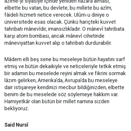
azîme-yi siyasiye içinde yeniden nazara alması,
elbette bu vatan, bu devlete, bu millete bu azîm,
fâideli hizmeti netice verecek. Ulûm-u diniye o
üniversitede esas olacak. Çünkü hariçteki kuvvet
tahribatı mânevîdir, imansızlıkladır. O mânevî tahribata
karşı atom bombası, ancak mânevî cihetinde
mâneviyattan kuvvet alıp o tahribatı durdurabilir.
Mâdem elli beş sene bu meseleye bütün hayatını sarf
etmiş ve bütün dekaikiyle ve neticeleriyle tetkik etmiş
bir adamın bu meselede reyini almak ve fikrini sormak
lâzım gelirken, Amerika'da, Avrupa'da bu meseleye
dair istişareye kendinizi mecbur bildiğinizden, elbette
benim de bu meselede söz söylemeye hakkım var.
Hamiyetkâr olan bütün bir millet namına sizden
bekliyoruz.
Said Nursî