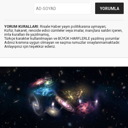
YORUM KURALLARI:
Risale Haber yayın politikasına uymayan;
Küfür, hakaret, rencide edici cümleler veya imalar, inançlara saldırı içeren,
imla kuralları ile yazılmamış,
Türkçe karakter kullanılmayan ve BÜYÜK HARFLERLE yazılmış yorumlar
Adınız kısmına uygun olmayan ve saçma rumuzlar onaylanmamaktadır.
Anlayışınız için teşekkür ederiz.