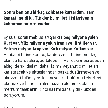
Sonra ben onu birkaç sohbette kurtardım. Tam
kanaati geldi ki, Türkler bu millet-i İslâmiyenin
kahraman bir ordusudur.
Ey sual soran meb'uslar!
Şarkta beş milyona yakın
Kürt var. Yüz milyona yakın İranlı ve Hintliler var.
Yetmiş milyon Arap var. Kırk milyon Kafkas var.
Acaba birbirine komşu, kardeş ve birbirine muhtaç
olan bu kardeşlere, bu talebenin Van'daki medreseden
aldığı ders-i dinî mi daha lâzım? Veyahut o milletleri
karıştıracak ve ırktaşlarından başka düşünmeyen ve
uhuvvet-i İslâmiyeyi tanımayan, sırf ulûm-u felsefeyi
okumak ve İslâmî ilimleri nazara almamak olan o
merhum talebenin ikinci hali mi daha iyidir? Sizden
soruyorum.