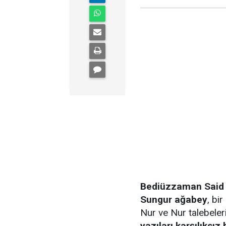
Bediüzzaman Said N
Sungur ağabey
, bi
Nur ve Nur talebeleriy
yazıları karşılıksız