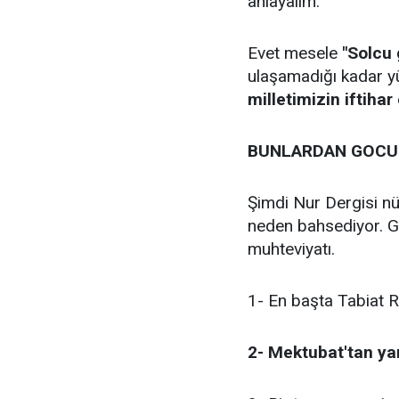
anlayalım.
Evet mesele
"Solcu 
ulaşamadığı kadar yü
milletimizin iftiha
BUNLARDAN GOCUN
Şimdi Nur Dergisi nü
neden bahsediyor. G
muhteviyatı.
1- En başta Tabiat Ri
2- Mektubat'tan yara