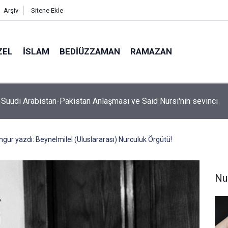
Arşiv
Sitene Ekle
ZEL
İSLAM
BEDIÜZZAMAN
RAMAZAN
, hutbe sırasında telefonla oynayan cemaate tepki: Aşağı inece
ur yazdı: Beynelmilel (Uluslararası) Nurculuk Örgütü!
Nu