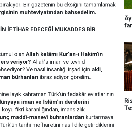
 bırakıyor. Bir gazetenin bu eksiğini tamamlamak
rgisinin muhteviyatından bahsedelim.
Ây
far
İN İFTİHAR EDECEĞİ MUKADDES BİR
nşümul olan
Allah kelâmı Kur'an-ı Hakim'in
ders veriyor?
Allah'a iman ve tevhid
hsediyor? Ve nasıl insanlığı irşad için
akli,
 iman bürhanları
ibraz ediyor görelim...
hine layık kahraman Türk'ün fedakâr evlatlarının
Ri
dünyaya iman ve İslâm'ın derslerini
Te
 koyu fikrî karanlığından, imansızlık
kunç maddî-manevî buhranlardan
kurtarmaya
 Türk'ün tarihi mefharetini nasıl dile getirdiklerini