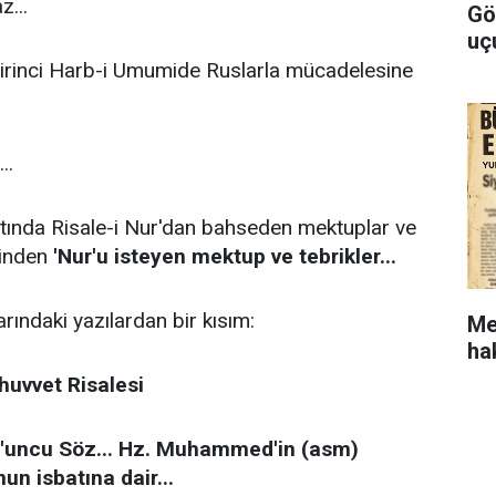
z...
Gö
uç
irinci Harb-i Umumide Ruslarla mücadelesine
.
..
tında Risale-i Nur'dan bahseden mektuplar ve
rinden
'Nur'u isteyen mektup ve tebrikler...
rındaki yazılardan bir kısım:
Me
ha
huvvet Risalesi
'uncu Söz... Hz. Muhammed'in (asm)
n isbatına dair...