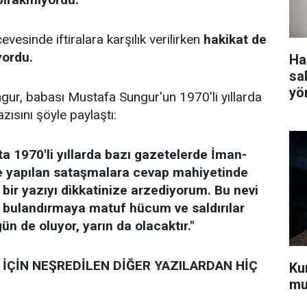
esinde iftiralara karşılık verilirken
hakikat de
yordu.
Ha
sa
yö
, babası Mustafa Sungur'un 1970'li yıllarda
ısını şöyle paylaştı:
 1970'li yıllarda bazı gazetelerde İman-
e yapılan sataşmalara cevap mahiyetinde
 bir yazıyı dikkatinize arzediyorum. Bu nevi
ı bulandırmaya matuf hücum ve saldırılar
ün de oluyor, yarın da olacaktır."
İÇİN NEŞREDİLEN DİĞER YAZILARDAN HİÇ
Kur
mu