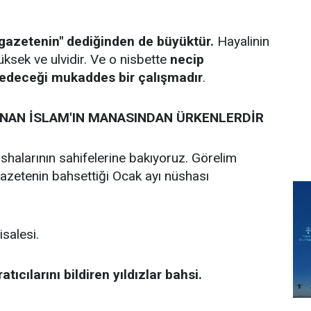
gazetenin" dediğinden de büyüktür.
Hayalinin
ksek ve ulvidir. Ve o nisbette
necip
r edeceği mukaddes bir çalışmadır
.
AN İSLAM'IN MANASINDAN ÜRKENLERDİR
shalarının sahifelerine bakıyoruz. Görelim
azetenin bahsettiği Ocak ayı nüshası
salesi.
tıcılarını bildiren yıldızlar bahsi.