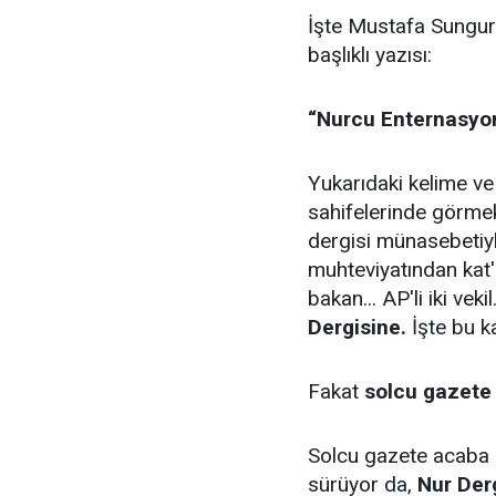
İşte Mustafa Sungu
başlıklı yazısı:
“Nurcu Enternasyon
Yukarıdaki kelime ve
sahifelerinde görme
dergisi münasebetiyl
muhteviyatından kat'
bakan... AP'li iki vekil
Dergisine.
İşte bu ka
Fakat
solcu gazete
Solcu gazete acaba ne 
sürüyor da,
Nur Der