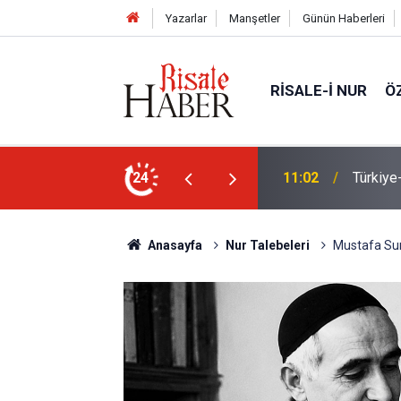
Yazarlar
Manşetler
Günün Haberleri
RISALE-I NUR
Ö
n Anlaşması ve Said Nursi'nin sevinci
24
10:22
İmamdan
Anasayfa
Nur Talebeleri
Mustafa Sung