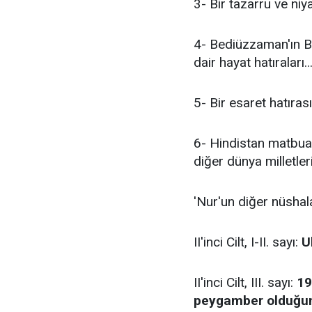
3- Bir tazarru ve niya
4- Bediüzzaman'ın B
dair hayat hatıraları..
5- Bir esaret hatırası.
6- Hindistan matbua
diğer dünya milletle
'Nur'un diğer nüshala
II'inci Cilt, I-II. sayı:
U
II'inci Cilt, III. sayı:
19
peygamber olduğunu