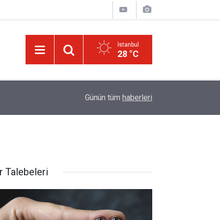
İstanbul
28 °C
ğim!
09:58
Güneş'ten 30 kat büyük dev bir yıldızın ölümü iz
Günün tüm
haberleri
r Talebeleri