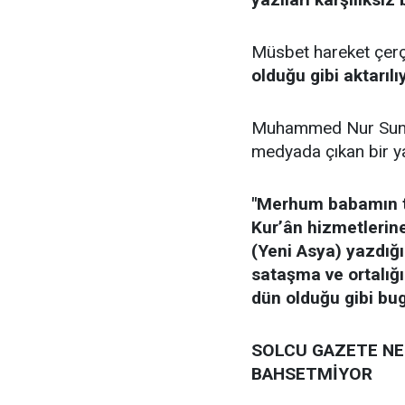
Müsbet hareket çerçev
olduğu gibi aktarılı
Muhammed Nur Sungur
medyada çıkan bir yaz
"Merhum babamın ta
Kur’ân hizmetlerin
(Yeni Asya) yazdığı
sataşma ve ortalığ
dün olduğu gibi bug
SOLCU GAZETE NE 
BAHSETMİYOR