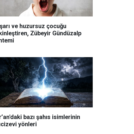
şarı ve huzursuz çocuğu
kinleştiren, Zübeyir Gündüzalp
ntemi
’an'daki bazı şahıs isimlerinin
cizevi yönleri