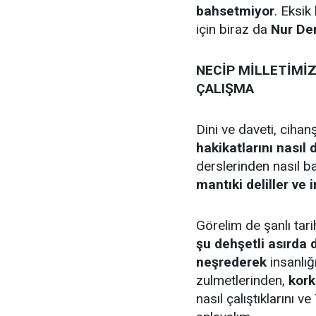
bahsetmiyor
. Eksik
için biraz da
Nur De
NECİP MİLLETİMİZ
ÇALIŞMA
Dini ve daveti, ciha
hakikatlarını nasıl 
derslerinden nasıl ba
mantıki deliller ve
Görelim de şanlı tari
şu dehşetli asırda 
neşrederek
insanlığı
zulmetlerinden,
kor
nasıl çalıştıklarını ve