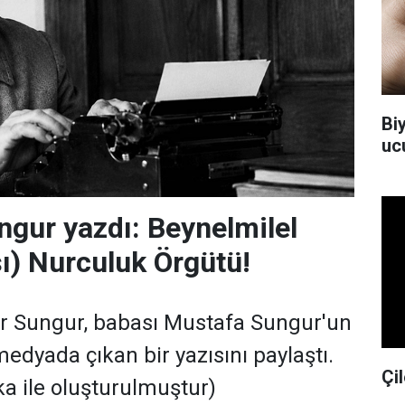
Bi
uc
gur yazdı: Beynelmilel
sı) Nurculuk Örgütü!
Sungur, babası Mustafa Sungur'un
 medyada çıkan bir yazısını paylaştı.
Çil
ka ile oluşturulmuştur)