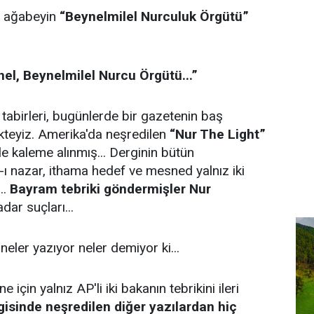
r ağabeyin
“Beynelmilel Nurculuk Örgütü”
el, Beynelmilel Nurcu Örgütü...”
 tabirleri, bugünlerde bir gazetenin baş
kteyiz. Amerika'da neşredilen
“Nur The Light”
e kaleme alınmış... Derginin bütün
-ı nazar, ithama hedef ve mesned yalnız iki
...
Bayram tebriki göndermişler Nur
dar suçları...
neler yazıyor neler demiyor ki...
için yalnız AP'li iki bakanın tebrikini ileri
gisinde neşredilen diğer yazılardan hiç