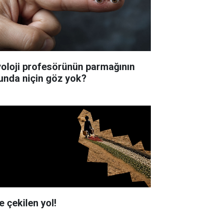
yoloji profesörünün parmağının
unda niçin göz yok?
e çekilen yol!