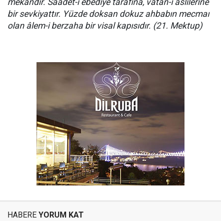
mekândır. Saadet-i ebediye tarafına, vatan-ı aslîlerine
bir sevkiyattır. Yüzde doksan dokuz ahbabın mecmaı
olan âlem-i berzaha bir visal kapısıdır. (21. Mektup)
HABERE
YORUM KAT