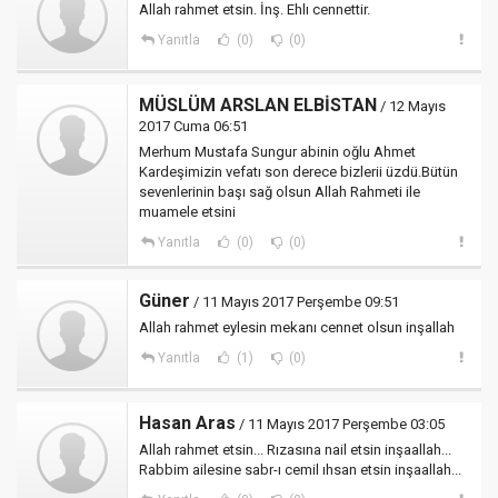
Allah rahmet etsin. İnş. Ehlı cennettir.
Yanıtla
(0)
(0)
MÜSLÜM ARSLAN ELBİSTAN
/ 12 Mayıs
2017 Cuma 06:51
Merhum Mustafa Sungur abinin oğlu Ahmet
Kardeşimizin vefatı son derece bizlerii üzdü.Bütün
sevenlerinin başı sağ olsun Allah Rahmeti ile
muamele etsini
Yanıtla
(0)
(0)
Güner
/ 11 Mayıs 2017 Perşembe 09:51
Allah rahmet eylesin mekanı cennet olsun inşallah
Yanıtla
(1)
(0)
Hasan Aras
/ 11 Mayıs 2017 Perşembe 03:05
Allah rahmet etsin... Rızasına nail etsin inşaallah...
Rabbim ailesine sabr-ı cemil ıhsan etsin inşaallah...