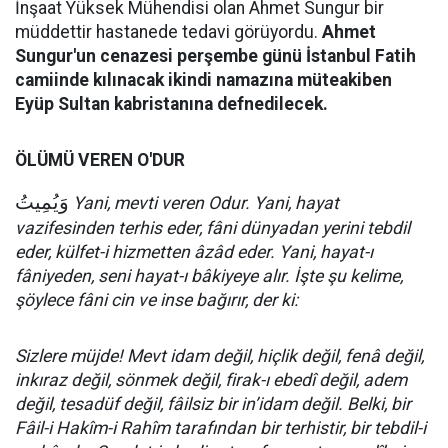
İnşaat Yüksek Mühendisi olan Ahmet Sungur bir
müddettir hastanede tedavi görüyordu.
Ahmet
Sungur'un cenazesi perşembe günü İstanbul Fatih
camiinde kılınacak ikindi namazına müteakiben
Eyüp Sultan kabristanına defnedilecek.
ÖLÜMÜ VEREN O'DUR
وَيُمِيتُ
Yani, mevti veren Odur. Yani, hayat
vazifesinden terhis eder, fâni dünyadan yerini tebdil
eder, külfet-i hizmetten âzâd eder. Yani, hayat-ı
fâniyeden, seni hayat-ı bâkiyeye alır. İşte şu kelime,
şöylece fâni cin ve inse bağırır, der ki:
Sizlere müjde! Mevt idam değil, hiçlik değil, fenâ değil,
inkıraz değil, sönmek değil, firak-ı ebedî değil, adem
değil, tesadüf değil, fâilsiz bir in’idam değil. Belki, bir
Fâil-i Hakîm-i Rahîm tarafından bir terhistir, bir tebdil-i