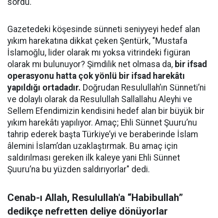
sordu.
Gazetedeki köşesinde sünneti seniyyeyi hedef alan
yıkım harekatına dikkat çeken Şentürk, "Mustafa
İslamoğlu, lider olarak mı yoksa vitrindeki figüran
olarak mı bulunuyor? Şimdilik net olmasa da,
bir ifsad
operasyonu hatta çok yönlü bir ifsad harekâtı
yapıldığı ortadadır.
Doğrudan Resulullah’ın Sünneti’ni
ve dolaylı olarak da Resulullah Sallallahu Aleyhi ve
Sellem Efendimizin kendisini hedef alan bir büyük bir
yıkım harekâtı yapılıyor. Amaç; Ehli Sünnet Şuuru’nu
tahrip ederek başta Türkiye’yi ve beraberinde İslam
âlemini İslam’dan uzaklaştırmak. Bu amaç için
saldırılması gereken ilk kaleye yani Ehli Sünnet
Şuuru’na bu yüzden saldırıyorlar" dedi.
Cenab-ı Allah, Resulullah'a “Habibullah”
dedikçe nefretten deliye dönüyorlar