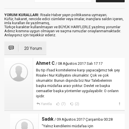
YORUM KURALLARI:
Risale Haber yayın politikasına uymayan;
Küfür, hakaret, rencide edici cümleler veya imalar, inançlara saldırı içeren,
imla kuralları ile yazılmamış,
Türkçe karakter kullanılmayan ve BÜYÜK HARFLERLE yazılmış yorumlar
Adınız kısmına uygun olmayan ve saçma rumuzlar onaylanmamaktadır.
Anlayışınız için teşekkür ederiz.
20 Yorum
Ahmet C
/ 08 Ağustos 2017 Salı 17:17
Bu tip ifsad komitelerine karşı yapacağımız tek şey
Risale-i Nur Külliyatını okumaktır. Çok ve çok
okumaktır. Bunun dışında biz Nur Talebelerinin
başka müdafaa aracı yoktur. Devlet ve başka
cemaatler başka yöntemler uygulayabilir. O onların
işidir.
Yanıtla
(7)
(2)
Sadık
/ 09 Ağustos 2017 Çarşamba 00:28
"Yalnız kendilerini müdafaa için