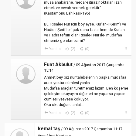
musalahakârane, medar-ı itiraz noktaları izah
etmek ve cevab vermek gerektir."
(Kastamonu Lahikası/196)
Bu, Risale-i Nur için böyleyse, Kur'an-ı Kerim'i ve
Hadis-i Şerif'leri çok daha fazla-hem de Kur'an
ve Hadis tefsiri olan Risale-i Nur ile- müdafaa
etmemiz gerekmez mi?
Yanıtla
(2)
(0)
Fuat Akbulut
/ 09 Ağustos 2017 Çarşamba
15:14
Ahmet bey biz nur talebelerinin başka müdafaa
aracı yoktur cümlesi yanlış.
Müdafaa araçları türetmemiz lazım. Ben köşeme
çekileyim okuyayım diğerleri ne yaparsa yapsın
cümlesi vesvese kokuyor.
Oku okuduğunu anlat...
Yanıtla
(2)
(0)
kemal taş
/ 09 Ağustos 2017 Çarşamba 11:17
Yusuf İnci Kardeşe,