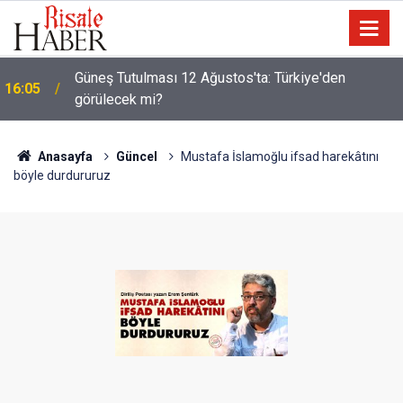
Güneş Tutulması 12 Ağustos'ta: Türkiye'den
16:05
görülecek mi?
Anasayfa
Güncel
Mustafa İslamoğlu ifsad harekâtını
böyle durdururuz