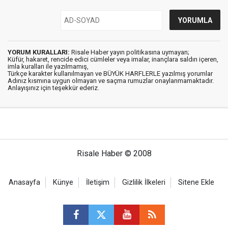
YORUM KURALLARI:
Risale Haber yayın politikasına uymayan;
Küfür, hakaret, rencide edici cümleler veya imalar, inançlara saldırı içeren,
imla kuralları ile yazılmamış,
Türkçe karakter kullanılmayan ve BÜYÜK HARFLERLE yazılmış yorumlar
Adınız kısmına uygun olmayan ve saçma rumuzlar onaylanmamaktadır.
Anlayışınız için teşekkür ederiz.
Risale Haber © 2008
Anasayfa
Künye
İletişim
Gizlilik İlkeleri
Sitene Ekle