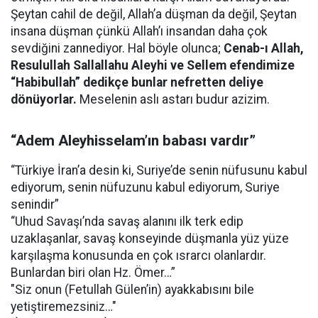
Şeytan cahil de değil, Allah’a düşman da değil, Şeytan
insana düşman çünkü Allah’ı insandan daha çok
sevdiğini zannediyor. Hal böyle olunca;
Cenab-ı Allah,
Resulullah Sallallahu Aleyhi ve Sellem efendimize
“Habibullah” dedikçe bunlar nefretten deliye
dönüyorlar.
Meselenin aslı astarı budur azizim.
“Adem Aleyhisselam’ın babası vardır”
“Türkiye İran’a desin ki, Suriye’de senin nüfusunu kabul
ediyorum, senin nüfuzunu kabul ediyorum, Suriye
senindir”
“Uhud Savaşı’nda savaş alanını ilk terk edip
uzaklaşanlar, savaş konseyinde düşmanla yüz yüze
karşılaşma konusunda en çok ısrarcı olanlardır.
Bunlardan biri olan Hz. Ömer…”
"Siz onun (Fetullah Gülen’in) ayakkabısını bile
yetiştiremezsiniz…"