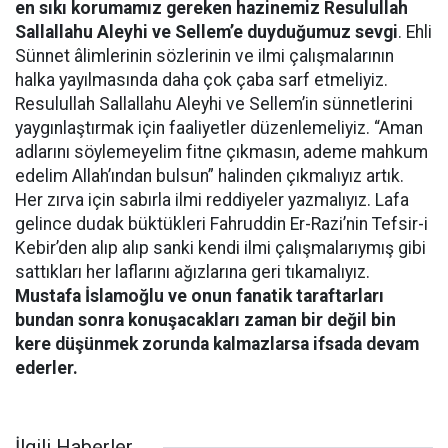
en sıkı korumamız gereken hazinemiz Resulullah
Sallallahu Aleyhi ve Sellem’e duyduğumuz sevgi
. Ehli
Sünnet âlimlerinin sözlerinin ve ilmi çalışmalarının
halka yayılmasında daha çok çaba sarf etmeliyiz.
Resulullah Sallallahu Aleyhi ve Sellem’in sünnetlerini
yaygınlaştırmak için faaliyetler düzenlemeliyiz. “Aman
adlarını söylemeyelim fitne çıkmasın, ademe mahkum
edelim Allah’ından bulsun” halinden çıkmalıyız artık.
Her zırva için sabırla ilmi reddiyeler yazmalıyız. Lafa
gelince dudak büktükleri Fahruddin Er-Razi’nin Tefsir-i
Kebir’den alıp alıp sanki kendi ilmi çalışmalarıymış gibi
sattıkları her laflarını ağızlarına geri tıkamalıyız.
Mustafa İslamoğlu ve onun fanatik taraftarları
bundan sonra konuşacakları zaman bir değil bin
kere düşünmek zorunda kalmazlarsa ifsada devam
ederler.
İlgili Haberler