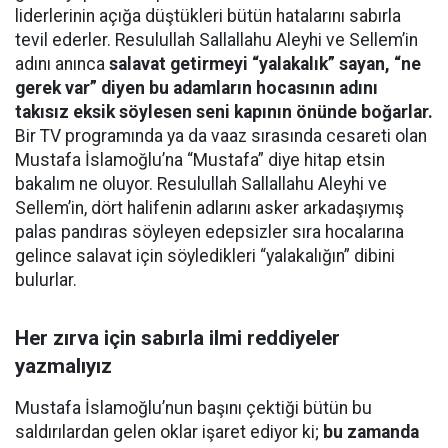
liderlerinin açığa düştükleri bütün hatalarını sabırla
tevil ederler. Resulullah Sallallahu Aleyhi ve Sellem’in
adını anınca
salavat getirmeyi “yalakalık” sayan, “ne
gerek var” diyen bu adamların hocasının adını
takısız eksik söylesen seni kapının önünde boğarlar.
Bir TV programında ya da vaaz sırasında cesareti olan
Mustafa İslamoğlu’na “Mustafa” diye hitap etsin
bakalım ne oluyor. Resulullah Sallallahu Aleyhi ve
Sellem’in, dört halifenin adlarını asker arkadaşıymış
palas pandıras söyleyen edepsizler sıra hocalarına
gelince salavat için söyledikleri “yalakalığın” dibini
bulurlar.
Her zırva için sabırla ilmi reddiyeler
yazmalıyız
Mustafa İslamoğlu’nun başını çektiği bütün bu
saldırılardan gelen oklar işaret ediyor ki;
bu zamanda