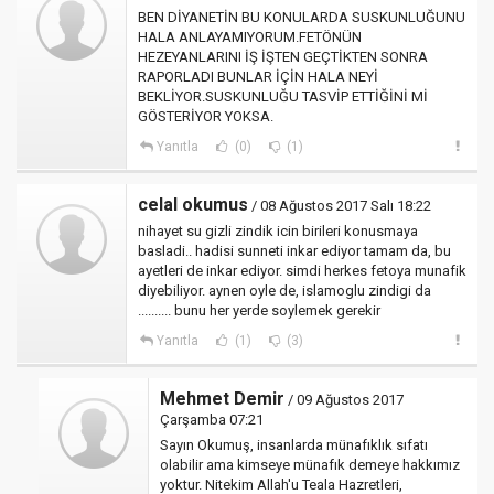
BEN DİYANETİN BU KONULARDA SUSKUNLUĞUNU
HALA ANLAYAMIYORUM.FETÖNÜN
HEZEYANLARINI İŞ İŞTEN GEÇTİKTEN SONRA
RAPORLADI BUNLAR İÇİN HALA NEYİ
BEKLİYOR.SUSKUNLUĞU TASVİP ETTİĞİNİ Mİ
GÖSTERİYOR YOKSA.
Yanıtla
(0)
(1)
celal okumus
/ 08 Ağustos 2017 Salı 18:22
nihayet su gizli zindik icin birileri konusmaya
basladi.. hadisi sunneti inkar ediyor tamam da, bu
ayetleri de inkar ediyor. simdi herkes fetoya munafik
diyebiliyor. aynen oyle de, islamoglu zindigi da
.......... bunu her yerde soylemek gerekir
Yanıtla
(1)
(3)
Mehmet Demir
/ 09 Ağustos 2017
Çarşamba 07:21
Sayın Okumuş, insanlarda münafıklık sıfatı
olabilir ama kimseye münafık demeye hakkımız
yoktur. Nitekim Allah'u Teala Hazretleri,