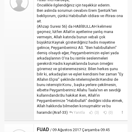
Öncelikle ilgilendiğiniz için teşekkür ederim.
Ben aslında sorumun cevabını Erem Şentürk'ten
bekliyorum, çünkü Habibullah iddiası ve iftirası ona
ait.
(Ahzap Suresi 56) da HABİBULLAH kelimesi
geçmez, lütfen Allah'ın ayetlerine yanlış mana
vermeyin, Allah katında bunun vebali çok
büyüktür.Kaynak gösterdiğiniz hadis rivayetine
gelince, Peygamberimiz AS. "Ben habibullahım"
demiş olsaydı eğer, Peygamberimizin eşleri yada
arkadaşlarının O'na bu isimle seslenmeleri
gerekirdi.Hadis kaynaklarında bunun örneğini
göremez ve gösteremezsiniz. Bilen herkes şunu
bilir ki, arkadaşları ve eşleri kendisini her zaman "Ey
Allahın Elçisi" şeklinde nitelemişlerdir.Kendisi de
bunu istemiştir.Konu , başka yerlere çekilmesin,
elbette Peygamberimiz Allahu Taala'nın en sevdiği
kullarındandır.Bu hakikat iken, Allah'ın
Peygamberimize "Habibullah" dediğini iddia etmek,
Allah hakkında bilmeden konuşmaktır ve bu
haramdır.(Araf-33)
Yanıtla
(3)
(0)
FUAD
/ 09 Ağustos 2017 Çarşamba 09:45