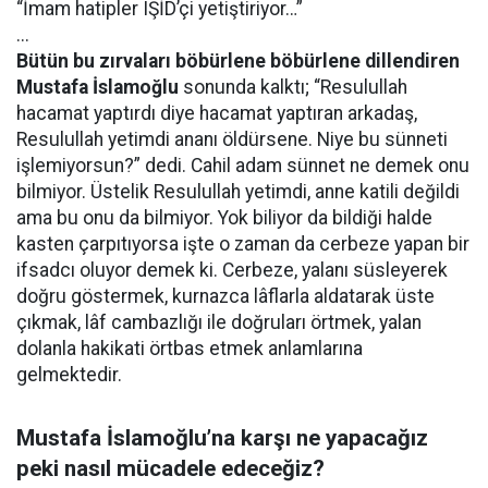
“İmam hatipler IŞİD’çi yetiştiriyor…”
...
Bütün bu zırvaları böbürlene böbürlene dillendiren
Mustafa İslamoğlu
sonunda kalktı; “Resulullah
hacamat yaptırdı diye hacamat yaptıran arkadaş,
Resulullah yetimdi ananı öldürsene. Niye bu sünneti
işlemiyorsun?” dedi. Cahil adam sünnet ne demek onu
bilmiyor. Üstelik Resulullah yetimdi, anne katili değildi
ama bu onu da bilmiyor. Yok biliyor da bildiği halde
kasten çarpıtıyorsa işte o zaman da cerbeze yapan bir
ifsadcı oluyor demek ki. Cerbeze, yalanı süsleyerek
doğru göstermek, kurnazca lâflarla aldatarak üste
çıkmak, lâf cambazlığı ile doğruları örtmek, yalan
dolanla hakikati örtbas etmek anlamlarına
gelmektedir.
Mustafa İslamoğlu’na karşı ne yapacağız
peki nasıl mücadele edeceğiz?