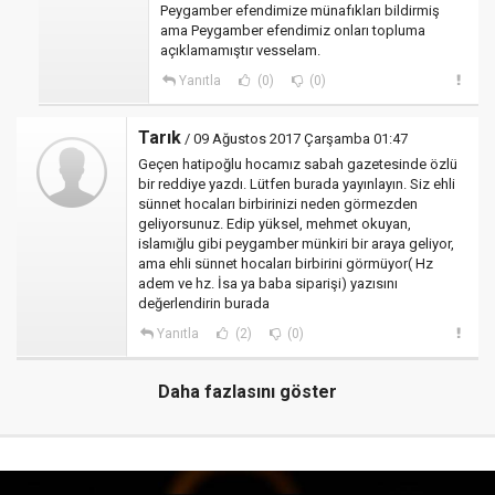
Peygamber efendimize münafıkları bildirmiş
ama Peygamber efendimiz onları topluma
açıklamamıştır vesselam.
Yanıtla
(0)
(0)
Tarık
/ 09 Ağustos 2017 Çarşamba 01:47
Geçen hatipoğlu hocamız sabah gazetesinde özlü
bir reddiye yazdı. Lütfen burada yayınlayın. Siz ehli
sünnet hocaları birbirinizi neden görmezden
geliyorsunuz. Edip yüksel, mehmet okuyan,
islamığlu gibi peygamber münkiri bir araya geliyor,
ama ehli sünnet hocaları birbirini görmüyor( Hz
adem ve hz. İsa ya baba siparişi) yazısını
değerlendirin burada
Yanıtla
(2)
(0)
Daha fazlasını göster