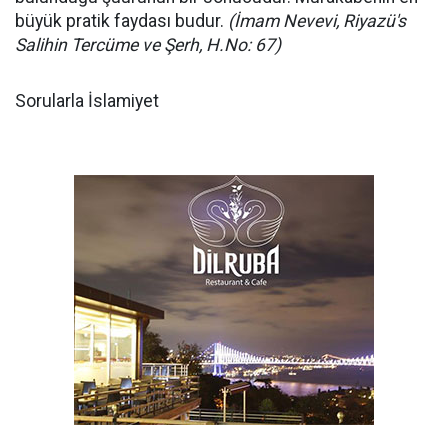
büyük pratik faydası budur.
(İmam Nevevi, Riyazü's
Salihin Tercüme ve Şerh, H.No: 67)
Sorularla İslamiyet