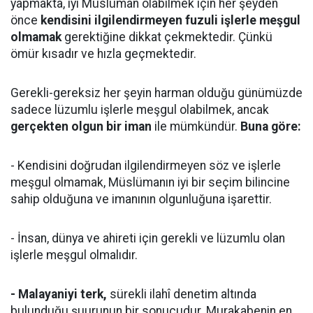
yapmakta, iyi Müslüman olabilmek için her şeyden
önce
kendisini ilgilendirmeyen fuzuli işlerle meşgul
olmamak
gerektiğine dikkat çekmektedir. Çünkü
ömür kısadır ve hızla geçmektedir.
Gerekli-gereksiz her şeyin harman olduğu günümüzde
sadece lüzumlu işlerle meşgul olabilmek, ancak
gerçekten olgun bir iman
ile mümkündür.
Buna göre:
- Kendisini doğrudan ilgilendirmeyen söz ve işlerle
meşgul olmamak, Müslümanın iyi bir seçim bilincine
sahip olduğuna ve imanının olgunluğuna işarettir.
- İnsan, dünya ve ahireti için gerekli ve lüzumlu olan
işlerle meşgul olmalıdır.
- Malayaniyi terk,
sürekli ilahî denetim altında
bulunduğu şuurunun bir sonucudur. Murakabenin en