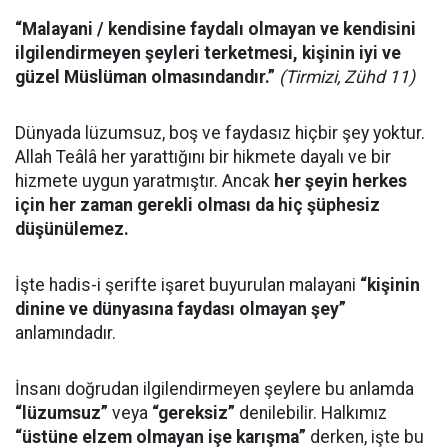
“Malayani / kendisine faydalı olmayan ve kendisini
ilgilendirmeyen şeyleri terketmesi, kişinin iyi ve
güzel Müslüman olmasındandır.”
(Tirmizi, Zühd 11)
Dünyada lüzumsuz, boş ve faydasız hiçbir şey yoktur.
Allah Teâlâ her yarattığını bir hikmete dayalı ve bir
hizmete uygun yaratmıştır. Ancak
her şeyin herkes
için her zaman gerekli olması da hiç şüphesiz
düşünülemez.
İşte hadis-i şerifte işaret buyurulan malayani
“kişinin
dinine ve dünyasına faydası olmayan şey”
anlamındadır.
İnsanı doğrudan ilgilendirmeyen şeylere bu anlamda
“lüzumsuz”
veya
“gereksiz”
denilebilir. Halkımız
“üstüne elzem olmayan işe karışma”
derken, işte bu