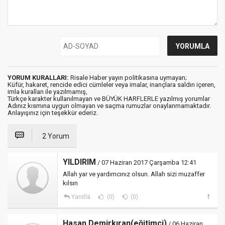
YORUM KURALLARI:
Risale Haber yayın politikasına uymayan;
Küfür, hakaret, rencide edici cümleler veya imalar, inançlara saldırı içeren,
imla kuralları ile yazılmamış,
Türkçe karakter kullanılmayan ve BÜYÜK HARFLERLE yazılmış yorumlar
Adınız kısmına uygun olmayan ve saçma rumuzlar onaylanmamaktadır.
Anlayışınız için teşekkür ederiz.
2 Yorum
YILDIRIM
/ 07 Haziran 2017 Çarşamba 12:41
Allah yar ve yardımcınız olsun. Allah sizi muzaffer
kılsın
Yanıtla
(0)
(0)
Hasan Demirkıran(eğitimci)
/ 06 Haziran