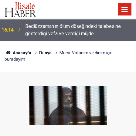
Meta'ya çocuk güvenliği davasında rekor ceza: 567
14:57
milyon dolar ödeyecek
Anasayfa
Dünya
Mursi: Vatanım ve dinim için
buradayım