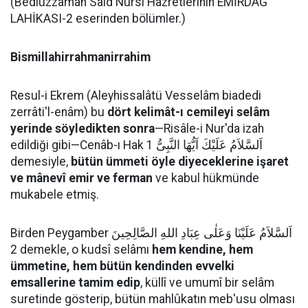
(Bediüzzaman Said Nursi Hazretlerinin EMİRDAĞ
LAHİKASI-2 eserinden bölümler.)
Bismillahirrahmanirrahim
Resul-i Ekrem (Aleyhissalâtü Vesselâm biadedi
zerrâti'l-enâm) bu
dört kelimât-ı cemileyi selâm
yerinde söyledikten sonra
—Risâle-i Nur'da izah
edildiği gibi—Cenâb-ı Hak اَلسَّلاَمُ عَلَيْكَ اَيُّهَا النَّبِىُّ 1
demesiyle,
bütün ümmeti öyle diyeceklerine işaret
ve mânevî emir ve ferman
ve kabul hükmünde
mukabele etmiş.
Birden Peygamber اَلسَّلاَمُ عَلَيْنَا وَعَلٰى عِبَادِ اللهِ الصَّالِحِينَ
2 demekle, o kudsî selâmı
hem kendine, hem
ümmetine, hem bütün kendinden evvelki
emsallerine tamim edip
, küllî ve umumî bir selâm
suretinde gösterip, bütün mahlûkatın meb'usu olması