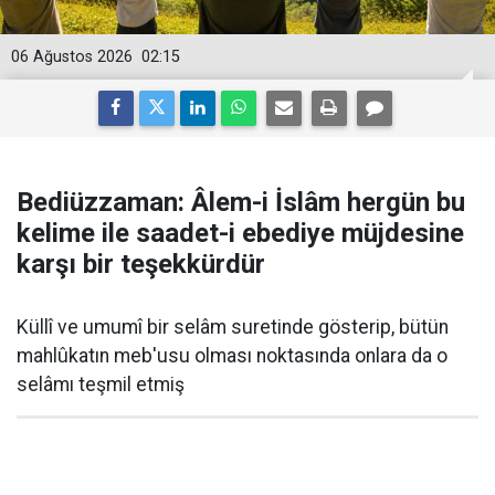
06 Ağustos 2026
02:15
Bediüzzaman: Âlem-i İslâm hergün bu
kelime ile saadet-i ebediye müjdesine
karşı bir teşekkürdür
Küllî ve umumî bir selâm suretinde gösterip, bütün
mahlûkatın meb'usu olması noktasında onlara da o
selâmı teşmil etmiş