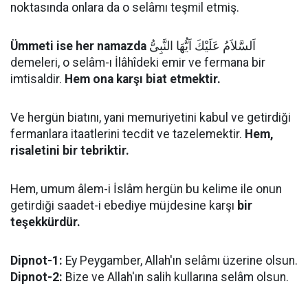
noktasında onlara da o selâmı teşmil etmiş.
Ümmeti ise her namazda
اَلسَّلاَمُ عَلَيْكَ اَيُّهَا النَّبِىُّ
demeleri, o selâm-ı İlâhîdeki emir ve fermana bir
imtisaldir.
Hem ona karşı biat etmektir.
Ve hergün biatını, yani memuriyetini kabul ve getirdiği
fermanlara itaatlerini tecdit ve tazelemektir.
Hem,
risaletini bir tebriktir.
Hem, umum âlem-i İslâm hergün bu kelime ile onun
getirdiği saadet-i ebediye müjdesine karşı
bir
teşekkürdür.
Dipnot-1:
Ey Peygamber, Allah'ın selâmı üzerine olsun.
Dipnot-2:
Bize ve Allah'ın salih kullarına selâm olsun.