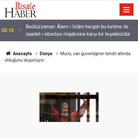
01:45
Cimrilik etme ki, Allah da senden ihsanını kesmesin
Anasayfa
Dünya
Mursi, can güvenliğinin tehdit altında
olduğunu düşünüyor