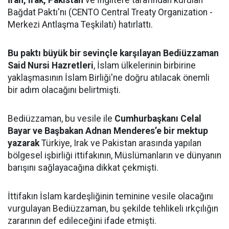
İran, Irak, Pakistan
ve İngiltere tarafından kurulan
Bağdat Paktı'nı (CENTO Central Treaty Organization -
Merkezi Antlaşma Teşkilatı) hatırlattı.
Bu paktı büyük bir sevinçle karşılayan Bediüzzaman
Said Nursi Hazretleri
, İslam ülkelerinin birbirine
yaklaşmasının İslam Birliği'ne doğru atılacak önemli
bir adım olacağını belirtmişti.
Bediüzzaman, bu vesile ile
Cumhurbaşkanı Celal
Bayar ve Başbakan Adnan Menderes’e bir mektup
yazarak
Türkiye, Irak ve Pakistan arasında yapılan
bölgesel işbirliği ittifakının, Müslümanların ve dünyanın
barışını sağlayacağına dikkat çekmişti.
İttifakın İslam kardeşliğinin teminine vesile olacağını
vurgulayan Bediüzzaman, bu şekilde tehlikeli ırkçılığın
zararının def edileceğini ifade etmişti.