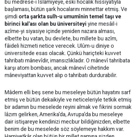
bu medrese-i İslâmiyeye, eski hocalık hissiyatıyla
başlaması, bütün şark hocalarını minnettar etmiş. Ve
şimdi
orta şarkta sulh-u umumînin temel taşı ve
birinci kal'ası olan bu üniversiteyi
yine mesâil-i
azîme-yi siyasiye içinde yeniden nazara alması,
elbette bu vatan, bu devlete, bu millete bu azîm,
fâideli hizmeti netice verecek. Ulûm-u diniye o
üniversitede esas olacak. Çünkü hariçteki kuvvet
tahribatı mânevîdir, imansızlıkladır. O mânevî tahribata
karşı atom bombası, ancak mânevî cihetinde
mâneviyattan kuvvet alıp o tahribatı durdurabilir.
Mâdem elli beş sene bu meseleye bütün hayatını sarf
etmiş ve bütün dekaikiyle ve neticeleriyle tetkik etmiş
bir adamın bu meselede reyini almak ve fikrini sormak
lâzım gelirken, Amerika'da, Avrupa'da bu meseleye
dair istişareye kendinizi mecbur bildiğinizden, elbette
benim de bu meselede söz söylemeye hakkım var.
Hamiyetkâr olan bütün bir millet namına sizden