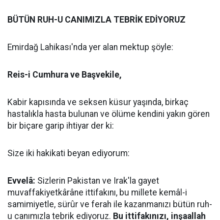
BÜTÜN RUH-U CANIMIZLA TEBRİK EDİYORUZ
Emirdağ Lahikası'nda yer alan mektup şöyle:
Reis-i Cumhura ve Başvekile,
Kabir kapısında ve seksen küsur yaşında, birkaç
hastalıkla hasta bulunan ve ölüme kendini yakın gören
bir biçare garip ihtiyar der ki:
Size iki hakikati beyan ediyorum:
Evvelâ:
Sizlerin Pakistan ve Irak'la gayet
muvaffakiyetkârâne ittifakını, bu millete kemâl-i
samimiyetle, sürûr ve ferah ile kazanmanızı bütün ruh-
u canımızla tebrik ediyoruz.
Bu ittifakınızı, inşaallah