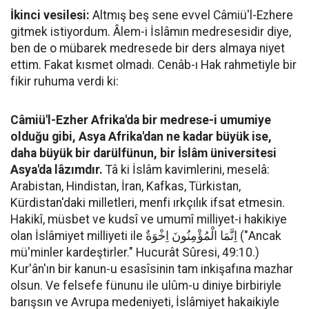
İkinci vesilesi:
Altmış beş sene evvel Câmiü'l-Ezhere
gitmek istiyordum. Âlem-i İslâmın medresesidir diye,
ben de o mübarek medresede bir ders almaya niyet
ettim. Fakat kısmet olmadı. Cenâb-ı Hak rahmetiyle bir
fikir ruhuma verdi ki:
Câmiü'l-Ezher Afrika'da bir medrese-i umumiye
olduğu gibi, Asya Afrika'dan ne kadar büyük ise,
daha büyük bir darülfünun, bir İslâm üniversitesi
Asya'da lâzımdır.
Tâ ki İslâm kavimlerini, meselâ:
Arabistan, Hindistan, İran, Kafkas, Türkistan,
Kürdistan'daki milletleri, menfi ırkçılık ifsat etmesin.
Hakikî, müsbet ve kudsî ve umumî milliyet-i hakikiye
olan İslâmiyet milliyeti ile اِنَّمَا الْمُؤْمِنُونَ اِخْوَةٌ ("Ancak
mü'minler kardeştirler." Hucurât Sûresi, 49:10.)
Kur'ân'ın bir kanun-u esasîsinin tam inkişafına mazhar
olsun. Ve felsefe fünunu ile ulûm-u diniye birbiriyle
barışsın ve Avrupa medeniyeti, İslâmiyet hakaikiyle