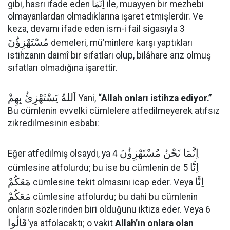
gibi, hasrı ifade eden اِنَّمَا ile, muayyen bir mezhebi
olmayanlardan olmadıklarına işaret etmişlerdir. Ve
keza, devamı ifade eden ism-i fail sigasıyla 3
مُسْتَهْزِؤُنَ
demeleri, mü’minlere karşı yaptıkları
istihzanın daimî bir sıfatları olup, bilâhare arız olmuş
sıfatları olmadığına işarettir.
اَللهُ يَسْتَهْزِئُ بِهِمْ
Yani,
“Allah onları istihza ediyor.”
Bu cümlenin evvelki cümlelere atfedilmeyerek atıfsız
zikredilmesinin esbabı:
اِنَّمَا نَحْنُ مُسْتَهْزِؤُنَ
Eğer atfedilmiş olsaydı, ya 4
اِنَّا
cümlesine atfolurdu; bu ise bu cümlenin de 5
اِنَّا
مَعَكُمْ
cümlesine tekit olmasını icap eder. Veya
مَعَكُمْ
cümlesine atfolurdu; bu dahi bu cümlenin
onların sözlerinden biri olduğunu iktiza eder. Veya 6
قَالُوا
'ya atfolacaktı; o vakit
Allah’ın onlara olan