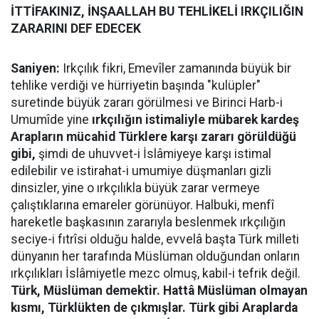
İTTİFAKINIZ, İNŞAALLAH BU TEHLİKELİ IRKÇILIĞIN
ZARARINI DEF EDECEK
Saniyen:
Irkçılık fikri, Emevîler zamanında büyük bir
tehlike verdiği ve hürriyetin başında "kulüpler"
suretinde büyük zararı görülmesi ve Birinci Harb-i
Umumîde yine
ırkçılığın istimaliyle mübarek kardeş
Arapların mücahid Türklere karşı zararı görüldüğü
gibi,
şimdi de uhuvvet-i İslâmiyeye karşı istimal
edilebilir ve istirahat-i umumiye düşmanları gizli
dinsizler, yine o ırkçılıkla büyük zarar vermeye
çalıştıklarına emareler görünüyor. Halbuki, menfî
hareketle başkasının zararıyla beslenmek ırkçılığın
seciye-i fıtrîsi olduğu halde, evvelâ başta Türk milleti
dünyanın her tarafında Müslüman olduğundan onların
ırkçılıkları İslâmiyetle mezc olmuş, kabil-i tefrik değil.
Türk, Müslüman demektir. Hattâ Müslüman olmayan
kısmı, Türklükten de çıkmışlar. Türk gibi Araplarda