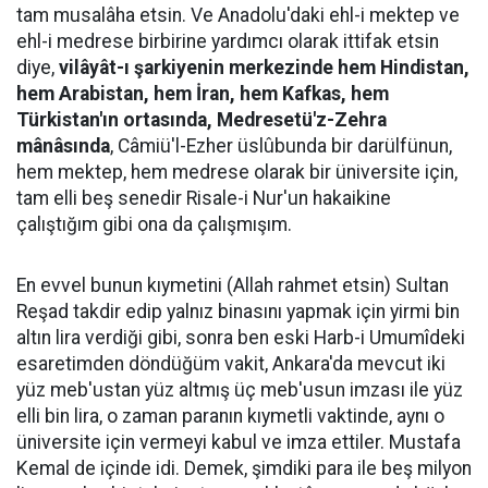
tam musalâha etsin. Ve Anadolu'daki ehl-i mektep ve
ehl-i medrese birbirine yardımcı olarak ittifak etsin
diye,
vilâyât-ı şarkiyenin merkezinde hem Hindistan,
hem Arabistan, hem İran, hem Kafkas, hem
Türkistan'ın ortasında, Medresetü'z-Zehra
mânâsında
, Câmiü'l-Ezher üslûbunda bir darülfünun,
hem mektep, hem medrese olarak bir üniversite için,
tam elli beş senedir Risale-i Nur'un hakaikine
çalıştığım gibi ona da çalışmışım.
En evvel bunun kıymetini (Allah rahmet etsin) Sultan
Reşad takdir edip yalnız binasını yapmak için yirmi bin
altın lira verdiği gibi, sonra ben eski Harb-i Umumîdeki
esaretimden döndüğüm vakit, Ankara'da mevcut iki
yüz meb'ustan yüz altmış üç meb'usun imzası ile yüz
elli bin lira, o zaman paranın kıymetli vaktinde, aynı o
üniversite için vermeyi kabul ve imza ettiler. Mustafa
Kemal de içinde idi. Demek, şimdiki para ile beş milyon