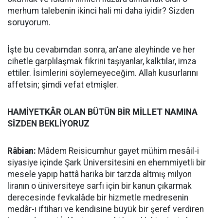
merhum talebenin ikinci hali mi daha iyidir? Sizden
soruyorum.
İşte bu cevabımdan sonra, an'ane aleyhinde ve her
cihetle garplılaşmak fikrini taşıyanlar, kalktılar, imza
ettiler. İsimlerini söylemeyeceğim. Allah kusurlarını
affetsin; şimdi vefat etmişler.
HAMİYETKÂR OLAN BÜTÜN BİR MİLLET NAMINA
SİZDEN BEKLİYORUZ
Râbian:
Mâdem Reisicumhur gayet mühim mesâil-i
siyasiye içinde Şark Üniversitesini en ehemmiyetli bir
mesele yapıp hattâ harika bir tarzda altmış milyon
liranın o üniversiteye sarfı için bir kanun çıkarmak
derecesinde fevkalâde bir hizmetle medresenin
medâr-ı iftiharı ve kendisine büyük bir şeref verdiren