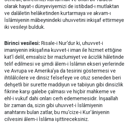
olarak hayat-ı dünyeviyemizi de istibdad-ı mutlaktan
ve dalâletin helâketinden kurtarmaya ve akvam-ı
İslâmiyenin mâbeynindeki uhuvvetini inkişaf ettirmeye
iki vesileyi bulduk.
Birinci vesilesi:
Risale-i Nur'dur ki, uhuvvet-i
imaniyenin inkişafına kuvvet-i iman ile hizmet ettiğine
kat'î delil, emsalsiz bir mazlumiyet ve âcizlik hâletinde
telif edilmesi ve şimdi âlem-i İslâmın ekseri yerlerinde
ve Avrupa ve Amerika'ya da tesirini göstermesi ve
ihtilâlcilere ve dinsiz felsefeye ve otuz seneden beri
dehşetli bir surette maddiyun ve tabiiyun gibi dinsizlik
fikrine karşı galebe çalması ve hiçbir mahkeme ve
ehl-i vukuf dahi onları cerh edememesidir. İnşaallah
bir zaman da, sizin gibi uhuvvet-i İslâmiyenin
anahtarını bulan zatlar, bu mu'cize-i Kur'âniyenin
cilvesini âlem-i İslâma işittireceksiniz.