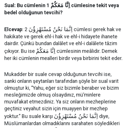
اِنَّا مَعَكُمْ
Sual: Bu cümlenin 1
cümlesine tekit veya
bedel olduğunun tevcihi?
اِنَّمَا نَحْنُ مُسْتَهْزِؤُنَ
Elcevap
: 2
cümlesi gerek hak ve
hakikate ve gerek ehl-i hak ve ehl-i hidayete ihanete
dairdir. Çünkü bundan dalâlet ve ehl-i dalâlete tâzim
اِنَّا مَعَكُمْ
çıkıyor. Bu ise
cümlesinin meâlidir. Demek
her iki cümlenin mealleri birdir veya birbirini tekit eder.
Mukadder bir suale cevap olduğunun tevcihi ise,
sanki onların şeytanları tarafından şöyle bir sual varit
olmuştur ki, “Yahu, eğer siz bizimle beraber ve bizim
mesleğimizde olmuş olsaydınız, mü’minlere
muvafakat etmezdiniz. Ya siz onların mezheplerine
geçtiniz veyahut sizin için muayyen bir mezhep
اِنَّمَا نَحْنُ مُسْتَهْزِؤُنَ
yoktur.” Bu suale karşı
diye,
Müslümanlardan olmadıklarını sarahaten söyledikleri