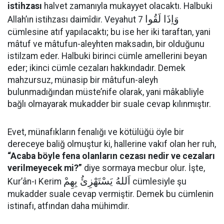
istihzası
halvet zamanıyla mukayyet olacaktı. Halbuki
وَاِذَا لَقُوا
Allah’ın istihzası daimîdir. Veyahut 7
cümlesine atıf yapılacaktı; bu ise her iki taraftan, yani
mâtuf ve mâtufun-aleyhten maksadın, bir olduğunu
istilzam eder. Halbuki birinci cümle amellerini beyan
eder; ikinci cümle cezaları hakkındadır. Demek
mahzursuz, münasip bir mâtufun-aleyh
bulunmadığından müste’nife olarak, yani mâkabliyle
bağlı olmayarak mukadder bir suale cevap kılınmıştır.
Evet, münafıkların fenalığı ve kötülüğü öyle bir
dereceye baliğ olmuştur ki, hallerine vakıf olan her ruh,
“Acaba böyle fena olanların cezası nedir ve cezaları
verilmeyecek mi?”
diye sormaya mecbur olur. İşte,
اَللهُ يَسْتَهْزِئُ بِهِمْ
Kur’ân-ı Kerim
cümlesiyle şu
mukadder suale cevap vermiştir. Demek bu cümlenin
istinafı, atfından daha mühimdir.