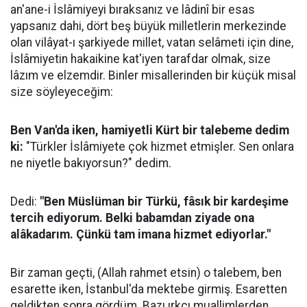
an'ane-i İslâmiyeyi bıraksanız ve lâdinî bir esas
yapsanız dahi, dört beş büyük milletlerin merkezinde
olan vilâyat-ı şarkiyede millet, vatan selâmeti için dine,
İslâmiyetin hakaikine kat'iyen tarafdar olmak, size
lâzım ve elzemdir. Binler misallerinden bir küçük misal
size söyleyeceğim:
Ben Van'da iken, hamiyetli Kürt bir talebeme dedim
ki:
"Türkler İslâmiyete çok hizmet etmişler. Sen onlara
ne niyetle bakıyorsun?" dedim.
Dedi:
"Ben Müslüman bir Türkü, fâsık bir kardeşime
tercih ediyorum. Belki babamdan ziyade ona
alâkadarım. Çünkü tam imana hizmet ediyorlar."
Bir zaman geçti, (Allah rahmet etsin) o talebem, ben
esarette iken, İstanbul'da mektebe girmiş. Esaretten
geldikten sonra gördüm. Bazı ırkçı muallimlerden