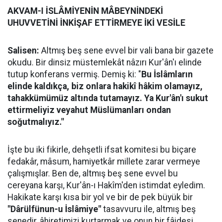
AKVAM-I İSLÂMİYENİN MÂBEYNİNDEKİ
UHUVVETİNİ İNKİŞAF ETTİRMEYE İKİ VESİLE
Salisen:
Altmış beş sene evvel bir vali bana bir gazete
okudu. Bir dinsiz müstemlekât nâzırı Kur'ân'ı elinde
tutup konferans vermiş. Demiş ki: "
Bu İslâmların
elinde kaldıkça, biz onlara hakikî hâkim olamayız,
tahakkümümüz altında tutamayız. Ya Kur'ân'ı sukut
ettirmeliyiz veyahut Müslümanları ondan
soğutmalıyız."
İşte bu iki fikirle, dehşetli ifsat komitesi bu biçare
fedakâr, mâsum, hamiyetkâr millete zarar vermeye
çalışmışlar. Ben de, altmış beş sene evvel bu
cereyana karşı, Kur'ân-ı Hakîm'den istimdat eyledim.
Hakikate karşı kısa bir yol ve bir de pek büyük bir
"Dârülfünun-u İslâmiye"
tasavvuru ile, altmış beş
senedir, âhiretimizi kurtarmak ve onun bir fâidesi