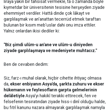
liraya yakın bir tahsisat vermekle, tâ o zamanda böyle
kıymetdar bir üniversitenin tesisine herşeyden ziyade
ehemmiyet verdiler. Hattâ dinde çok lâkayt ve
garplılaşmak ve an'anattan tecerrüd etmek taraftarı
bulunan bir kısım meb'uslar dahi onu imza ettiler.
Yalnız onlardan ikisi dediler ki:
"Biz şimdi ulûm-u an'ane ve ulûm-u diniyeden
ziyade garplılaşmaya ve medeniyete muhtacız."
Ben de cevaben dedim:
Siz, farz-ı muhal olarak, hiçbir cihette ihtiyaç olmasa
da,
ekser enbiyanın Asya'da, şarkta zuhuru ve ekser
hükemanın ve feylesofların garpta gelmelerinin
delâletiyle
Asya'yı hakikî terakki ettirecek, fen ve
felsefenin tesiratından ziyade hiss-i dinî olduğu halde,
bu fıtrî kanunu nazara almayarak garplılaşmak namıyla