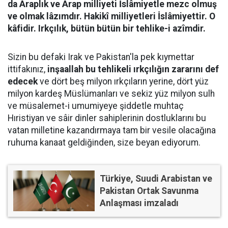
da Araplık ve Arap milliyeti İslâmiyetle mezc olmuş
ve olmak lâzımdır. Hakikî milliyetleri İslâmiyettir. O
kâfidir. Irkçılık, bütün bütün bir tehlike-i azîmdir.
Sizin bu defaki Irak ve Pakistan'la pek kıymettar
ittifakınız,
inşaallah bu tehlikeli ırkçılığın zararını def
edecek
ve dört beş milyon ırkçıların yerine, dört yüz
milyon kardeş Müslümanları ve sekiz yüz milyon sulh
ve müsalemet-i umumiyeye şiddetle muhtaç
Hıristiyan ve sâir dinler sahiplerinin dostluklarını bu
vatan milletine kazandırmaya tam bir vesile olacağına
ruhuma kanaat geldiğinden, size beyan ediyorum.
Türkiye, Suudi Arabistan ve
Pakistan Ortak Savunma
Anlaşması imzaladı