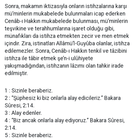
Sonra, makamın iktizasıyla onların istihzalarına karşı
mü’minlerin mukabelede bulunmaları icap ederken
Cenâb-ı Hakkın mukabelede bulunması, mü’minlerin
teşvikine ve terahhumlarına işaret olduğu gibi,
münafıkları da istihza etmekten zecir ve men etmek
içindir. Zira, istinatları Allâmü’l-Guyûba olanlar, istihza
edilemezler. Sonra, Cenâb-ı Hakkın tenkil ve tâzibini
istihza ile tâbir etmek şe’n-i ulûhiyete
yakışmadığından, istihzanın lâzımı olan tahkir irade
edilmiştir.
1 : Sizinle beraberiz.
2 : “Şüphesiz ki biz onlarla alay edicileriz.” Bakara
Sûresi, 2:14.
3 : Alay edenler.
4 : “Biz ancak onlarla alay ediyoruz.” Bakara Sûresi,
2:14.
5 : Sizinle beraberiz.