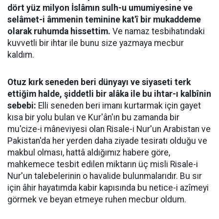
dört yüz milyon İslâmın sulh-u umumiyesine ve
selâmet-i âmmenin teminine kat'î bir mukaddeme
olarak ruhumda hissettim.
Ve namaz tesbihatındaki
kuvvetli bir ihtar ile bunu size yazmaya mecbur
kaldım.
Otuz kırk seneden beri dünyayı ve siyaseti terk
ettiğim halde, şiddetli bir alâka ile bu ihtar-ı kalbînin
sebebi:
Elli seneden beri imanı kurtarmak için gayet
kısa bir yolu bulan ve Kur'ân'ın bu zamanda bir
mu'cize-i mâneviyesi olan Risale-i Nur'un Arabistan ve
Pakistan'da her yerden daha ziyade tesiratı olduğu ve
makbul olması, hattâ aldığımız habere göre,
mahkemece tesbit edilen miktarın üç misli Risale-i
Nur'un talebelerinin o havalide bulunmalarıdır. Bu sır
için âhir hayatımda kabir kapısında bu netice-i azîmeyi
görmek ve beyan etmeye ruhen mecbur oldum.