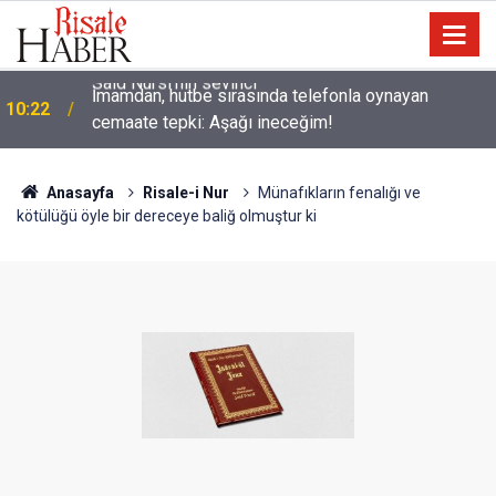
İmamdan, hutbe sırasında telefonla oynayan
10:22
cemaate tepki: Aşağı ineceğim!
Anasayfa
Risale-i Nur
Münafıkların fenalığı ve
kötülüğü öyle bir dereceye baliğ olmuştur ki