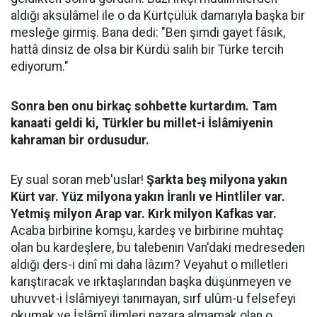
aldığı aksülâmel ile o da Kürtçülük damarıyla başka bir
mesleğe girmiş. Bana dedi: "Ben şimdi gayet fâsık,
hattâ dinsiz de olsa bir Kürdü salih bir Türke tercih
ediyorum."
Sonra ben onu birkaç sohbette kurtardım. Tam
kanaati geldi ki, Türkler bu millet-i İslâmiyenin
kahraman bir ordusudur.
Ey sual soran meb'uslar!
Şarkta beş milyona yakın
Kürt var. Yüz milyona yakın İranlı ve Hintliler var.
Yetmiş milyon Arap var. Kırk milyon Kafkas var.
Acaba birbirine komşu, kardeş ve birbirine muhtaç
olan bu kardeşlere, bu talebenin Van'daki medreseden
aldığı ders-i dinî mi daha lâzım? Veyahut o milletleri
karıştıracak ve ırktaşlarından başka düşünmeyen ve
uhuvvet-i İslâmiyeyi tanımayan, sırf ulûm-u felsefeyi
okumak ve İslâmî ilimleri nazara almamak olan o