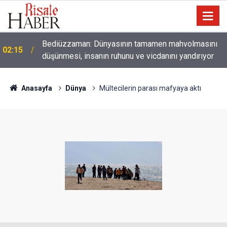
01:45
Paçalarını yerde sürünmeyecek şekilde yukarıda tut
Anasayfa
Dünya
Mültecilerin parası mafyaya aktı