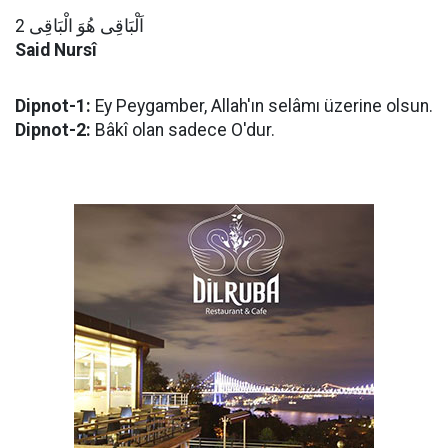
اَلْبَاقِى هُوَ الْبَاقِى 2
Said Nursî
Dipnot-1:
Ey Peygamber, Allah'ın selâmı üzerine olsun.
Dipnot-2:
Bâkî olan sadece O'dur.