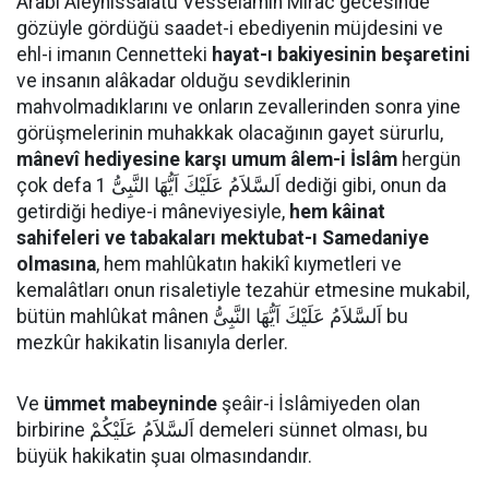
Arabî Aleyhissalâtü Vesselâmın Mirac gecesinde
gözüyle gördüğü saadet-i ebediyenin müjdesini ve
ehl-i imanın Cennetteki
hayat-ı bakiyesinin beşaretini
ve insanın alâkadar olduğu sevdiklerinin
mahvolmadıklarını ve onların zevallerinden sonra yine
görüşmelerinin muhakkak olacağının gayet sürurlu,
mânevî hediyesine karşı umum âlem-i İslâm
hergün
çok defa اَلسَّلاَمُ عَلَيْكَ اَيُّهَا النَّبِىُّ 1 dediği gibi, onun da
getirdiği hediye-i mâneviyesiyle,
hem kâinat
sahifeleri ve tabakaları mektubat-ı Samedaniye
olmasına
, hem mahlûkatın hakikî kıymetleri ve
kemalâtları onun risaletiyle tezahür etmesine mukabil,
bütün mahlûkat mânen اَلسَّلاَمُ عَلَيْكَ اَيُّهَا النَّبِىُّ bu
mezkûr hakikatin lisanıyla derler.
Ve
ümmet mabeyninde
şeâir-i İslâmiyeden olan
birbirine اَلسَّلاَمُ عَلَيْكُمْ demeleri sünnet olması, bu
büyük hakikatin şuaı olmasındandır.