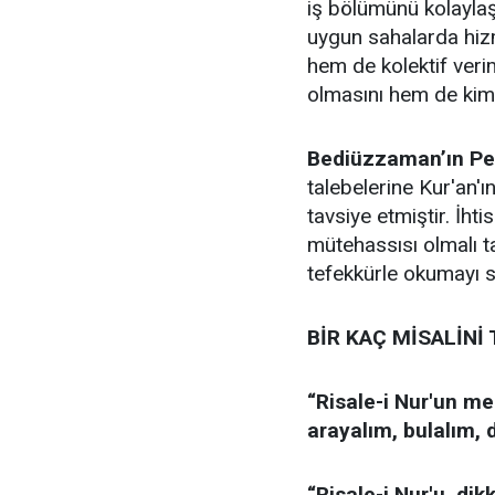
iş bölümünü kolaylaştı
uygun sahalarda hiz
hem de kolektif verim
olmasını hem de kim
Bediüzzaman’ın Per
talebelerine Kur'an'ı
tavsiye etmiştir. İht
mütehassısı olmalı t
tefekkürle okumayı sı
BİR KAÇ MİSALİNİ
“Risale-i Nur'un me
arayalım, bulalım, 
“Risale-i Nur'u, di