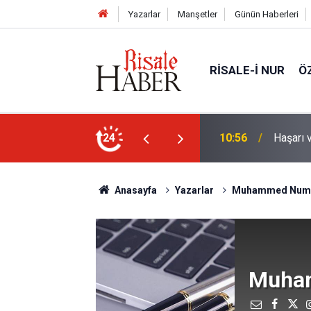
Yazarlar
Manşetler
Günün Haberleri
RISALE-I NUR
Ö
nleştiren, Zübeyir Gündüzalp yöntemi
24
10:00
Niye 'd
Anasayfa
Yazarlar
Muhammed Num
Muha