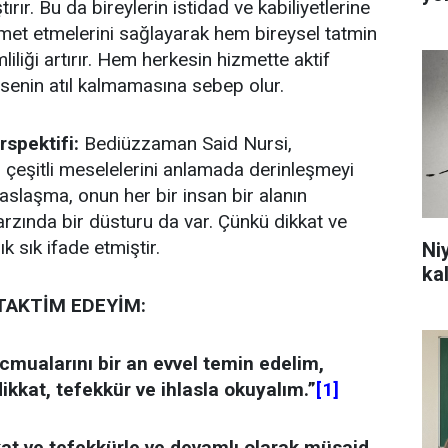
rır. Bu da bireylerin istidad ve kabiliyetlerine
met etmelerini sağlayarak hem bireysel tatmin
liliği artırır. Hem herkesin hizmette aktif
senin atıl kalmamasına sebep olur.
spektifi:
Bediüzzaman Said Nursi,
n çeşitli meselelerini anlamada derinleşmeyi
isaslaşma, onun her bir insan bir alanın
arzında bir düsturu da var. Çünkü dikkat ve
k sık ifade etmiştir.
Ni
ka
 TAKTİM EDEYİM:
cmualarını bir an evvel temin edelim,
dikkat, tefekkür ve ihlasla okuyalım.”
[1]
kkat ve tefekkürle ve devamlı olarak müsaid