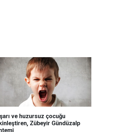
şarı ve huzursuz çocuğu
kinleştiren, Zübeyir Gündüzalp
ntemi