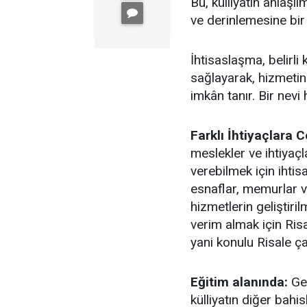
Bu, külliyatın anlaşı
ve derinlemesine bir 
İhtisaslaşma, belirli
sağlayarak, hizmetin 
imkân tanır. Bir nevi
Farklı İhtiyaçlara
meslekler ve ihtiyaçl
verebilmek için ihti
esnaflar, memurlar ve
hizmetlerin geliştir
verim almak için Ris
yani konulu Risale çal
Eğitim alanında:
Gen
külliyatın diğer bahisl