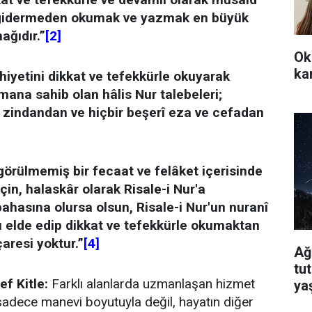
a gidermeden okumak ve yazmak en büyük
ağıdır.”
[2]
Ok
ka
hiyetini dikkat ve tefekkürle okuyarak
imana sahib olan hâlis Nur talebeleri;
 zindandan ve hiçbir beşerî eza ve cefadan
görülmemiş bir fecaat ve felâket içerisinde
çin, halaskâr olarak Risale-i Nur'a
ahasına olursa olsun, Risale-i Nur'un nuranî
ı elde edip dikkat ve tefekkürle okumaktan
çaresi yoktur.”
[4]
Ağ
tu
f Kitle:
Farklı alanlarda uzmanlaşan hizmet
ya
 sadece manevi boyutuyla değil, hayatın diğer