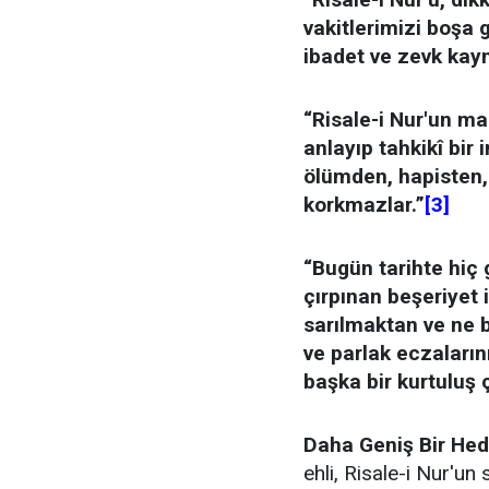
vakitlerimizi boş
ibadet ve zevk kayn
“Risale-i Nur'un ma
anlayıp tahkikî bir 
ölümden, hapisten,
korkmazlar.”
[3]
“Bugün tarihte hiç 
çırpınan beşeriyet i
sarılmaktan ve ne b
ve parlak eczaların
başka bir kurtuluş 
Daha Geniş Bir Hede
ehli, Risale-i Nur'un