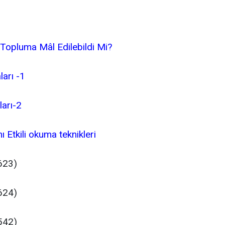
ı Topluma Mâl Edilebildi Mi?
ları -1
ları-2
nı Etkili okuma teknikleri
(623)
(624)
(542)