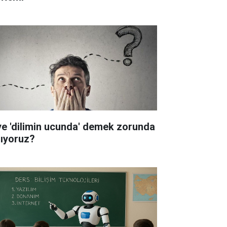
ye 'dilimin ucunda' demek zorunda
lıyoruz?