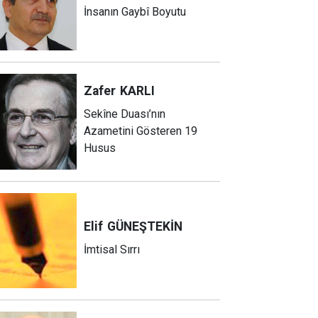
İnsanın Gaybî Boyutu
Zafer
KARLI
Sekîne Duası’nın
Azametini Gösteren 19
Husus
Elif
GÜNEŞTEKİN
İmtisal Sırrı