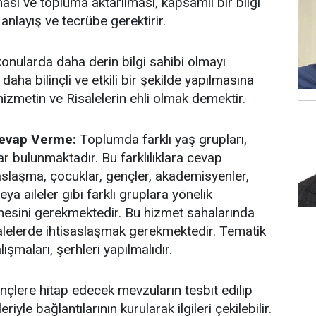
lması ve topluma aktarılması, kapsamlı bir bilgi
anlayış ve tecrübe gerektirir.
 konularda daha derin bilgi sahibi olmayı
daha bilinçli ve etkili bir şekilde yapılmasına
 hizmetin ve Risalelerin ehli olmak demektir.
 Cevap Verme:
Toplumda farklı yaş grupları,
ar bulunmaktadır. Bu farklılıklara cevap
saslaşma, çocuklar, gençler, akademisyenler,
ya aileler gibi farklı gruplara yönelik
ilmesini gerekmektedir. Bu hizmet sahalarında
alelerde ihtisaslaşmak gerekmektedir. Tematik
ışmaları, şerhleri yapılmalıdır.
çlere hitap edecek mevzuların tesbit edilip
eriyle bağlantılarının kurularak ilgileri çekilebilir.