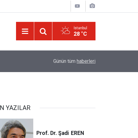
İstanbul
28 °C
09:45
Okullarında yapay zeka ile kopyaya karşı sözlü s
Günün tüm
haberleri
N YAZILAR
Prof. Dr. Şadi
EREN