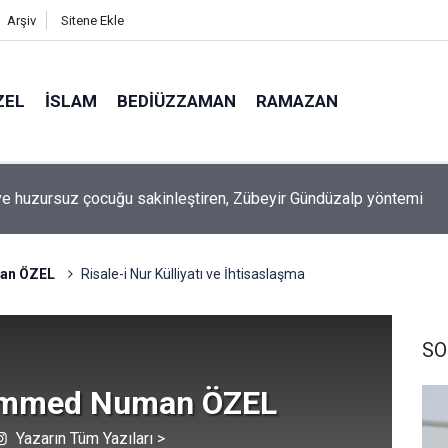
Arşiv
Sitene Ekle
ZEL
İSLAM
BEDIÜZZAMAN
RAMAZAN
ilimin ucunda' demek zorunda kalıyoruz?
an ÖZEL
Risale-i Nur Külliyatı ve İhtisaslaşma
SO
mmed Numan ÖZEL
Yazarın Tüm Yazıları >