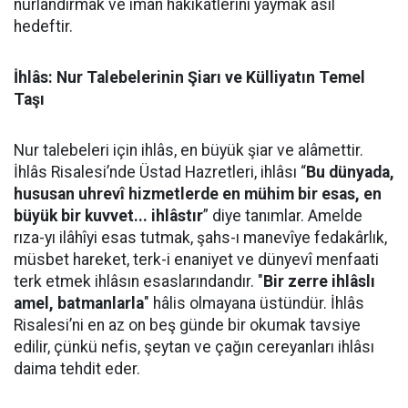
nurlandırmak ve iman hakikatlerini yaymak asıl
hedeftir.
İhlâs: Nur Talebelerinin Şiarı ve Külliyatın Temel
Taşı
Nur talebeleri için ihlâs, en büyük şiar ve alâmettir.
İhlâs Risalesi’nde Üstad Hazretleri, ihlâsı “
Bu dünyada,
hususan uhrevî hizmetlerde en mühim bir esas, en
büyük bir kuvvet... ihlâstır
” diye tanımlar. Amelde
rıza-yı ilâhîyi esas tutmak, şahs-ı manevîye fedakârlık,
müsbet hareket, terk-i enaniyet ve dünyevî menfaati
terk etmek ihlâsın esaslarındandır. "
Bir zerre ihlâslı
amel, batmanlarla
" hâlis olmayana üstündür. İhlâs
Risalesi’ni en az on beş günde bir okumak tavsiye
edilir, çünkü nefis, şeytan ve çağın cereyanları ihlâsı
daima tehdit eder.