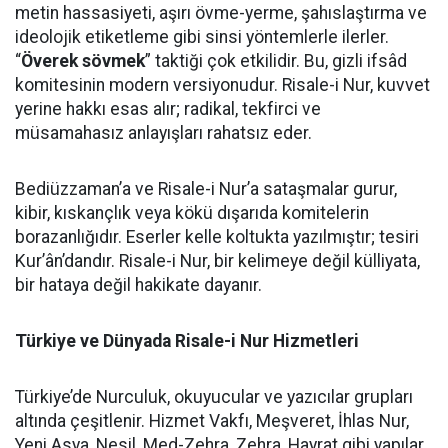
metin hassasiyeti, aşırı övme-yerme, şahıslaştırma ve
ideolojik etiketleme gibi sinsi yöntemlerle ilerler.
“
Överek sövmek
” taktiği çok etkilidir. Bu, gizli ifsâd
komitesinin modern versiyonudur. Risale-i Nur, kuvvet
yerine hakkı esas alır; radikal, tekfirci ve
müsamahasız anlayışları rahatsız eder.
Bediüzzaman’a ve Risale-i Nur’a sataşmalar gurur,
kibir, kıskançlık veya kökü dışarıda komitelerin
borazanlığıdır. Eserler kelle koltukta yazılmıştır; tesiri
Kur’ân’dandır. Risale-i Nur, bir kelimeye değil külliyata,
bir hataya değil hakikate dayanır.
Türkiye ve Dünyada Risale-i Nur Hizmetleri
Türkiye’de Nurculuk, okuyucular ve yazıcılar grupları
altında çeşitlenir. Hizmet Vakfı, Meşveret, İhlas Nur,
Yeni Asya, Nesil, Med-Zehra, Zehra, Hayrat gibi yapılar