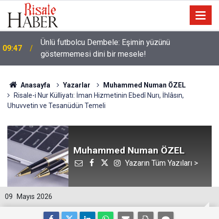
Ünlü futbolcu Dembele: Eşimin yüzünü
09:47
göstermemesi dini bir mesele!
Anasayfa
Yazarlar
Muhammed Numan ÖZEL
Risale-i Nur Külliyatı: İman Hizmetinin Ebedî Nurı, İhlâsın,
Uhuvvetin ve Tesanüdün Temeli
Muhammed Numan ÖZEL
Yazarın Tüm Yazıları >
09
Mayıs 2026