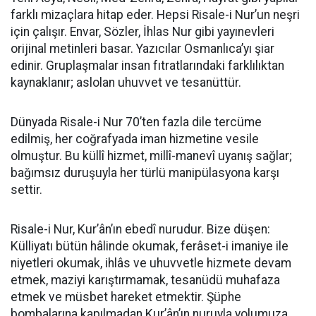
farklı mizaçlara hitap eder. Hepsi Risale-i Nur’un neşri
için çalışır. Envar, Sözler, İhlas Nur gibi yayınevleri
orijinal metinleri basar. Yazıcılar Osmanlıca’yı şiar
edinir. Gruplaşmalar insan fıtratlarındaki farklılıktan
kaynaklanır; aslolan uhuvvet ve tesanüttür.
Dünyada Risale-i Nur 70’ten fazla dile tercüme
edilmiş, her coğrafyada iman hizmetine vesile
olmuştur. Bu küllî hizmet, millî-manevî uyanış sağlar;
bağımsız duruşuyla her türlü manipülasyona karşı
settir.
Risale-i Nur, Kur’ân’ın ebedî nurudur. Bize düşen:
Külliyatı bütün hâlinde okumak, ferâset-i imaniye ile
niyetleri okumak, ihlâs ve uhuvvetle hizmete devam
etmek, maziyi karıştırmamak, tesanüdü muhafaza
etmek ve müsbet hareket etmektir. Şüphe
bombalarına kapılmadan Kur’ân’ın nuruyla yolumuza