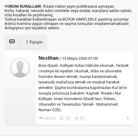
YORUM KURALLARI:
Risale Haber yayın politikasına uymayan;
Küfür, hakaret, rencide edici cümleler veya imalar, inançlara saldırı içeren,
imla kuralları ile yazılmamış,
Türkçe karakter kullanılmayan ve BÜYÜK HARFLERLE yazılmış yorumlar
Adınız kısmına uygun olmayan ve saçma rumuzlar onaylanmamaktadır.
Anlayışınız için teşekkür ederiz.
1 Yorum
Neslihan
/ 13 Mayıs 2026 01:09
Bize düşen: Külliyatı bütün hâlinde okumak, ferâset-
i imaniye ile niyetleri okumak, ihlâs ve uhuvvetle
hizmete devam etmek, maziyi karıştırmamak,
tesanüdü muhafaza etmek ve müsbet hareket
etmektir. Şüphe bombalarına kapılmadan Kur’ân’ın
nuruyla yolumuza bakalım. Kaynak: Risale-i Nur
Külliyatı: İman Hizmetinin Ebedî Nurı, İhlâsın,
Uhuvvetin ve Tesanüdün Temeli - Muhammed
Numan ÖZEL
Yanıtla
(0)
(0)