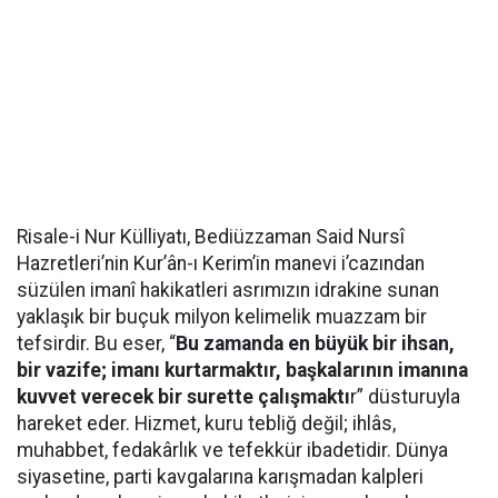
Risale-i Nur Külliyatı, Bediüzzaman Said Nursî
Hazretleri’nin Kur’ân-ı Kerim’in manevi i’cazından
süzülen imanî hakikatleri asrımızın idrakine sunan
yaklaşık bir buçuk milyon kelimelik muazzam bir
tefsirdir. Bu eser, “
Bu zamanda en büyük bir ihsan,
bir vazife; imanı kurtarmaktır, başkalarının imanına
kuvvet verecek bir surette çalışmaktı
r” düsturuyla
hareket eder. Hizmet, kuru tebliğ değil; ihlâs,
muhabbet, fedakârlık ve tefekkür ibadetidir. Dünya
siyasetine, parti kavgalarına karışmadan kalpleri