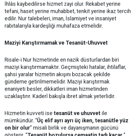
İhlâs kaybedilirse hizmet zayi olur. Rekabet yerine
tefani, haset yerine muhabbet, tenkit yerine ikaz tercih
edilir. Nur talebeleri, iman, İslamiyet ve insaniyet
rabıtalarıyla kardeşliği muhafaza etmelidir.
Maziyi Karıştırmamak ve Tesanüt-Uhuvvet
Risale-i Nur hizmetinde en nazik düsturlardan biri
maziyi karıştırmamaktır. Geçmişteki hatalar, ihtilaflar,
şahsi yaralar hizmetin akışını bozacak şekilde
gündeme getirilmemelidir. Maziyi karıştırmak
enaniyeti besler, dikkatleri iman hizmetinden
uzaklaştırır. Kaderî bakışla ibret almak yeterlidir.
Hizmetin kuvveti ise
tesanüt ve uhuvvet
ile
mümkündür. “
Üç elif ayrı ayrı üç iken, tesanütle yüz
on bir olur
” misali birlik ve dayanışmanın gücünü
gösterir. "
Tesanüt bozulursa cemaatin tadı kaçar.
"