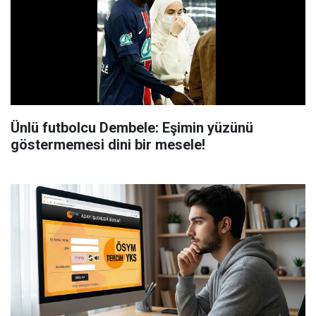
Ünlü futbolcu Dembele: Eşimin yüzünü
göstermemesi dini bir mesele!