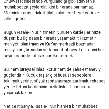
Uhuvvet Risalesi’nde vurgulandığı gibi, adâvet ve
muhabbet zıt şeylerdir; ikisi bir arada barınamaz.
Mü’minler arasındaki ihtilaf, zalimlere fırsat verir ve
zilleti getirir.
Bugün Risale-i Nur hizmetini yürüten kardeşlerimize
düşen, bu üç esası bir arada yaşamaktır: Hizmetin
mahiyeti olan
iman ve Kur’an
merkezli bozmadan,
maziyi karıştırmadan ve tesanüt-uhuvvet dairesini her
şeyin üstünde tutarak hareket etmek.
Bu, hem bireysel ihlâsı korur hem de şahs-ı maneviyi
güçlendirir. Küçük taşlar gibi hususi sebeplere
takılmak yerine, büyük rabıtalarımıza sarılmak; rekabet
yerine tefani kardeşinin faziletiyle iftihar sırrını
yaşamak lazımdır.
Netice itibarıyla, Risale-i Nur hizmeti bir muhabbet