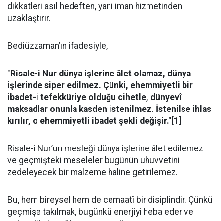
dikkatleri asıl hedeften, yani iman hizmetinden
uzaklaştırır.
Bediüzzaman’ın ifadesiyle,
"
Risale-i Nur dünya işlerine âlet olamaz, dünya
işlerinde siper edilmez. Çünki, ehemmiyetli bir
ibadet-i tefekküriye olduğu cihetle, dünyevî
maksadlar onunla kasden istenilmez.
İstenilse ihlas
kırılır, o ehemmiyetli ibadet şekli değişir."[1]
Risale-i Nur’un mesleği dünya işlerine âlet edilemez
ve geçmişteki meseleler bugünün uhuvvetini
zedeleyecek bir malzeme haline getirilemez.
Bu, hem bireysel hem de cemaatî bir disiplindir. Çünkü
geçmişe takılmak, bugünkü enerjiyi heba eder ve