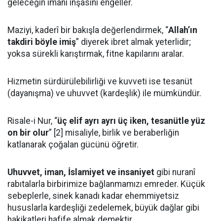
geleceğin imanî inşasını engeller.
Maziyi, kaderî bir bakışla değerlendirmek, “
Allah’ın
takdiri böyle imiş
” diyerek ibret almak yeterlidir;
yoksa sürekli karıştırmak, fitne kapılarını aralar.
Hizmetin sürdürülebilirliği ve kuvveti ise tesanüt
(dayanışma) ve uhuvvet (kardeşlik) ile mümkündür.
Risale-i Nur, “
üç elif ayrı ayrı üç iken, tesanütle yüz
on bir olur
” [2] misaliyle, birlik ve beraberliğin
katlanarak çoğalan gücünü öğretir.
Uhuvvet, iman, İslamiyet ve insaniyet
gibi nuranî
rabıtalarla birbirimize bağlanmamızı emreder. Küçük
sebeplerle, sinek kanadı kadar ehemmiyetsiz
hususlarla kardeşliği zedelemek, büyük dağlar gibi
hakikatleri hafife almak demektir.