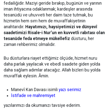
fedailiğidir. Maziyi geride bırakıp, bugünün ve yarının
iman ihtiyacına odaklanmak; kardeşler arasında
tesanüdü ve uhuvveti her daim taze tutmak, bu
hizmetin hem sırrı hem de muvaffakiyetinin
anahtarıdır.
Hayatımızı, haysiyetimizi ve dünyevî
saadetimizi Risale-i Nur’un en kuvvetli rabıtası olan
tesanüde feda etmeye mükellefiz
düsturu, her
zaman rehberimiz olmalıdır.
Bu düsturlara riayet ettiğimiz ölçüde, hizmet nuru
daha parlak yayılacak ve ebedî saadete giden yolda
daha sağlam adımlar atacağız. Allah bizleri bu yolda
muvaffak eylesin. Âmin.
Manevî Kan Davası isimli
yazı serimiz
İstifade ve mahremiyet
yazılarımızı da okumanızı tavsiye ederim.