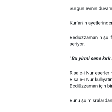
Sürgün evinin duvarı
Kur’an’ın ayetlerinde
Bediüzzaman'ın şu if
seriyor.
“
Bu yirmi sene kırk
Risale-i Nur eserleri
Risale-i Nur külliya
Bediüzzaman için bi
Bunu şu mısralardan ç