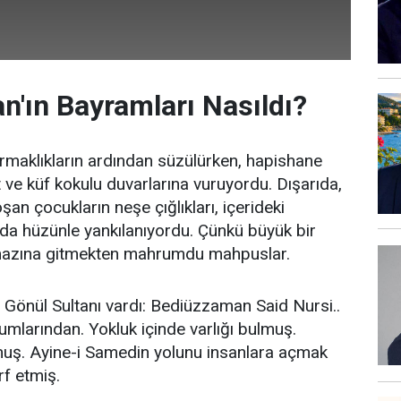
'ın Bayramları Nasıldı?
armaklıkların ardından süzülürken, hapishane
ve küf kokulu duvarlarına vuruyordu. Dışarıda,
n çocukların neşe çığlıkları, içerideki
da hüzünle yankılanıyordu. Çünkü büyük bir
mazına gitmekten mahrumdu mahpuslar.
 Gönül Sultanı vardı: Bediüzzaman Said Nursi..
mlarından. Yokluk içinde varlığı bulmuş.
muş. Ayine-i Samedin yolunu insanlara açmak
rf etmiş.