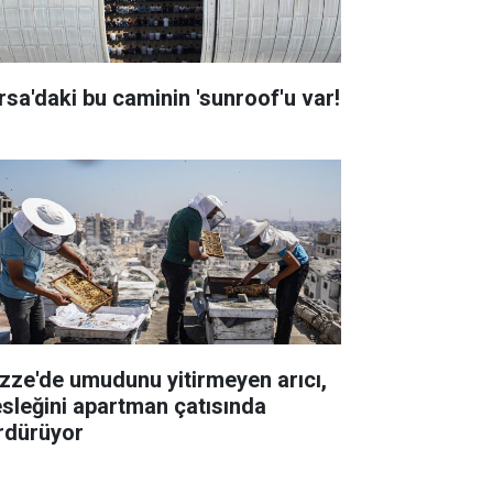
rsa'daki bu caminin 'sunroof'u var!
zze'de umudunu yitirmeyen arıcı,
sleğini apartman çatısında
rdürüyor