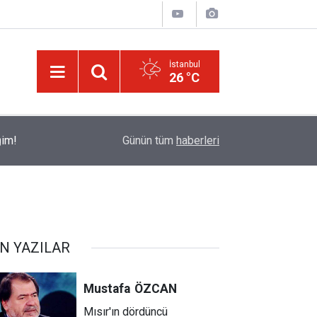
İstanbul
26 °C
09:35
Bursa'daki bu caminin 'sunroof'u var!
Günün tüm
haberleri
N YAZILAR
Mustafa
ÖZCAN
Mısır'ın dördüncü