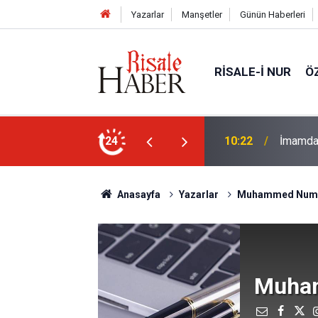
Yazarlar
Manşetler
Günün Haberleri
RISALE-I NUR
Ö
onla oynayan cemaate tepki: Aşağı ineceğim!
24
09:58
Güneş't
Anasayfa
Yazarlar
Muhammed Num
Muha