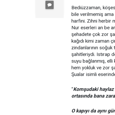
Bediüzzaman, köşesin
bile verilmemiş ama 
harfini. Zihni herbir 
Nur eserleri an be a
şehadete çok zor şar
kağıdı kimi zaman ç
zindanlarının soğuk 
şahitleriydi. Istırap
suyu bağlanmış, elli
hem yokluk ve zor ş
Şualar isimli eserind
“
Komşudaki haylaz g
ortasında bana zarar
O kapıyı da aynı gün