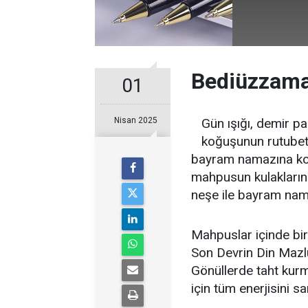
Bediüzzaman
01
Nisan 2025
Gün ışığı, demir p
koğuşunun rutubet 
bayram namazına koşa
mahpusun kulakların
neşe ile bayram na
Mahpuslar içinde bir
Son Devrin Din Mazlu
Gönüllerde taht kur
için tüm enerjisini sa