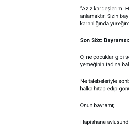
“Aziz kardeşlerim! H
anlamaktır. Sizin bay
karanlığında yüreğim
Son Söz: Bayramsı
O, ne çocuklar gibi 
yemeğinin tadına bak
Ne talebeleriyle sohb
halka hitap edip gön
Onun bayramı;
Hapishane avlusunda 