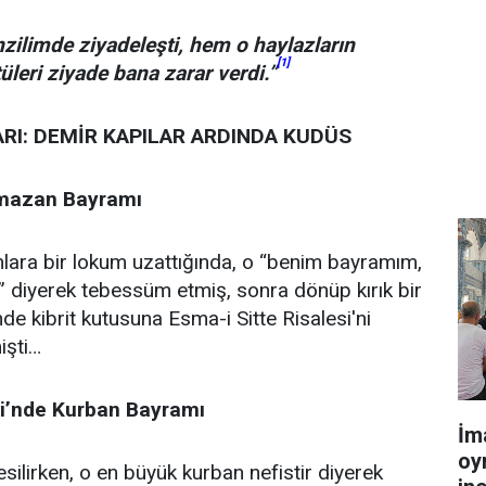
ilimde ziyadeleşti, hem o haylazların
[1]
leri ziyade bana zarar verdi.”
RI: DEMİR KAPILAR ARDINDA KUDÜS
amazan Bayramı
lara bir lokum uzattığında, o “benim bayramım,
ur” diyerek tebessüm etmiş, sonra dönüp kırık bir
de kibrit kutusuna Esma-i Sitte Risalesi'ni
işti…
si’nde Kurban Bayramı
İm
oy
silirken, o en büyük kurban nefistir diyerek