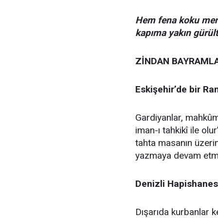
Hem fena koku menz
kapıma yakın gürültü
ZİNDAN BAYRAMLA
Eskişehir’de bir R
Gardiyanlar, mahkûm
iman-ı tahkikî ile ol
tahta masanın üzerin
yazmaya devam etm
Denizli Hapishane
Dışarıda kurbanlar ke