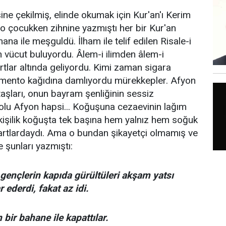
e çekilmiş, elinde okumak için Kur'an'ı Kerim
o çocukken zihnine yazmıştı her bir Kur'an
mana ile meşguldü. İlham ile telif edilen Risale-i
n vücut buluyordu. Âlem-i ilimden âlem-i
tlar altında geliyordu. Kimi zaman sigara
imento kağıdına damlıyordu mürekkepler. Afyon
taşları, onun bayram şenliğinin sessiz
 dolu Afyon hapsi... Koğuşuna cezaevinin lağım
 kişilik koğuşta tek başına hem yalnız hem soğuk
artlardaydı. Ama o bundan şikayetçi olmamış ve
e şunları yazmıştı:
ençlerin kapıda gürültüleri akşam yatsı
 ederdi, fakat az idi.
 bir bahane ile kapattılar.