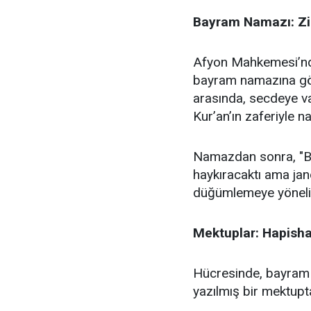
Bayram Namazı: Zinc
Afyon Mahkemesi’nde
bayram namazına göt
arasında, secdeye va
Kur’an’ın zaferiyle na
Namazdan sonra, "Biz
haykıracaktı ama ja
düğümlemeye yönelik
Mektuplar: Hapish
Hücresinde, bayram 
yazılmış bir mektupt