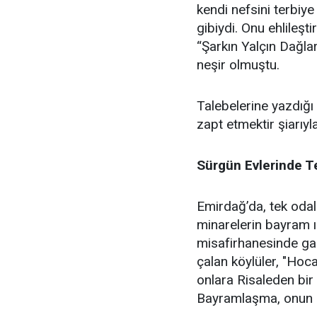
kendi nefsini terbiye
gibiydi. Onu ehlileşt
“Şarkın Yalçın Dağl
neşir olmuştu.
Talebelerine yazdığı
zapt etmektir şiarıyl
Sürgün Evlerinde T
Emirdağ’da, tek odal
minarelerin bayram ı
misafirhanesinde gar
çalan köylüler, "Hoc
onlara Risaleden bi
Bayramlaşma, onun i