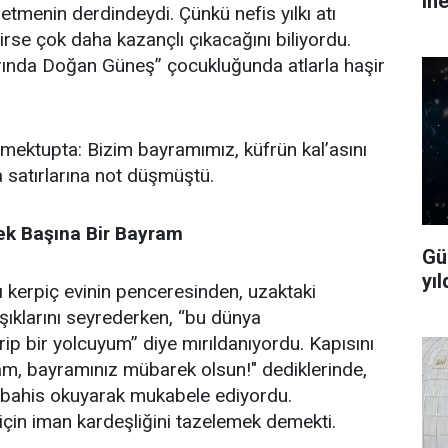
in
 etmenin derdindeydi. Çünkü nefis yılkı atı
irirse çok daha kazançlı çıkacağını biliyordu.
arında Doğan Güneş” çocukluğunda atlarla haşir
 mektupta: Bizim bayramımız, küfrün kal’asını
a satırlarına not düşmüştü.
ek Başına Bir Bayram
Gü
yıl
ı kerpiç evinin penceresinden, uzaktaki
şıklarını seyrederken, “bu dünya
ip bir yolcuyum” diye mırıldanıyordu. Kapısını
am, bayramınız mübarek olsun!" dediklerinde,
r bahis okuyarak mukabele ediyordu.
çin iman kardeşliğini tazelemek demekti.