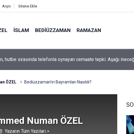
Arşiv
Sitene Ekle
ZEL
İSLAM
BEDIÜZZAMAN
RAMAZAN
en 30 kat büyük dev bir yıldızın ölümü izlendi
an ÖZEL
Bediüzzaman'ın Bayramları Nasıldı?
SO
mmed Numan ÖZEL
Yazarın Tüm Yazıları >