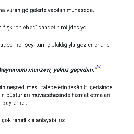
na vuran gölgelerle yapılan muhasebe,
n fışkıran ebedî saadetin müjdesiydi.
adesi her şeyi tüm çıplaklığıyla gözler önüne
[2]
 bayramımı münzevi, yalnız geçirdim.”
nin neşredilmesi, talebelerin tesânüt içerisinde
tının düsturları müvacehesinde hizmet etmeleri
r bayramdı.
ok rahatlıkla anlayabiliriz