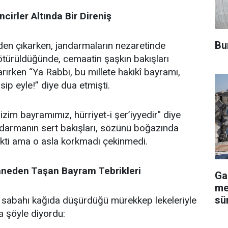
irler Altında Bir Direniş
Bu
n çıkarken, jandarmaların nezaretinde
ürüldüğünde, cemaatin şaşkın bakışları
rırken “Ya Rabbi, bu millete hakikî bayramı,
sip eyle!” diye dua etmişti.
im bayramımız, hürriyet-i şer’iyyedir" diye
ndarmanın sert bakışları, sözünü boğazında
ti ama o asla korkmadı çekinmedi.
aneden Taşan Bayram Tebrikleri
Ga
me
sü
sabahı kağıda düşürdüğü mürekkep lekeleriyle
a şöyle diyordu: