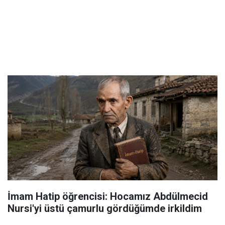
İmam Hatip öğrencisi: Hocamız Abdülmecid
Nursi'yi üstü çamurlu gördüğümde irkildim