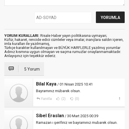
YORUM KURALLARI:
Risale Haber yayın politikasına uymayan;
Küfür, hakaret, rencide edici cümleler veya imalar, inançlara saldırı içeren,
imla kuralları ile yazılmamış,
Türkçe karakter kullanılmayan ve BÜYÜK HARFLERLE yazılmış yorumlar
Adınız kısmına uygun olmayan ve saçma rumuzlar onaylanmamaktadır.
Anlayışınız için teşekkür ederiz.
5 Yorum
Bilal Kaya
/ 01 Nisan 2025 10:41
Bayramınız mübarek olsun.
Yanıtla
(2)
(0)
Sibel Eraslan
/ 30 Mart 2025 00:39
Ramazan ı şerifiniz ve bayramınız mubarek olsun.