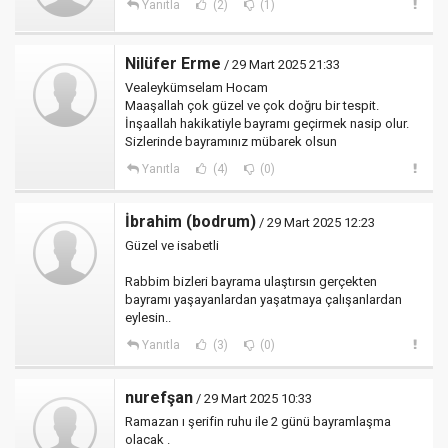
Yanıtla
(2)
(1)
Nilüfer Erme
/ 29 Mart 2025 21:33
Vealeykümselam Hocam
Maaşallah çok güzel ve çok doğru bir tespit.
İnşaallah hakikatiyle bayramı geçirmek nasip olur.
Sizlerinde bayramınız mübarek olsun
Yanıtla
(4)
(0)
İbrahim (bodrum)
/ 29 Mart 2025 12:23
Güzel ve isabetli
Rabbim bizleri bayrama ulaştırsın gerçekten
bayramı yaşayanlardan yaşatmaya çalışanlardan
eylesin..
Yanıtla
(3)
(0)
nurefşan
/ 29 Mart 2025 10:33
Ramazan ı şerifin ruhu ile 2 günü bayramlaşma
olacak .