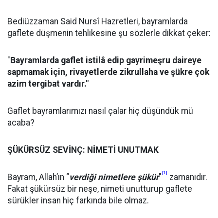
Bediüzzaman Said Nursî Hazretleri, bayramlarda
gaflete düşmenin tehlikesine şu sözlerle dikkat çeker:
"
Bayramlarda gaflet istilâ edip gayrimeşru daireye
sapmamak için, rivayetlerde zikrullaha ve şükre çok
azim tergibat vardır."
Gaflet bayramlarımızı nasıl çalar hiç düşündük mü
acaba?
ŞÜKÜRSÜZ SEVİNÇ: NİMETİ UNUTMAK
[1]
Bayram, Allah’ın “
verdiği nimetlere şükür
"
zamanıdır.
Fakat şükürsüz bir neşe, nimeti unutturup gaflete
sürükler insan hiç farkında bile olmaz.