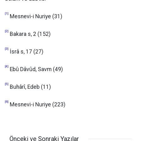
[1]
Mesnevi-i Nuriye (31)
[2]
Bakara s, 2 (152)
[3]
İsrâ s, 17 (27)
[4]
Ebû Dâvûd, Savm (49)
[5]
Buhârî, Edeb (11)
[6]
Mesnevi-i Nuriye (223)
Önceki ve Sonraki Yazılar