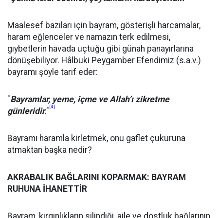
Maalesef bazıları için bayram, gösterişli harcamalar,
haram eğlenceler ve namazın terk edilmesi,
gıybetlerin havada uçtuğu gibi günah panayırlarına
dönüşebiliyor. Hâlbuki Peygamber Efendimiz (s.a.v.)
bayramı şöyle tarif eder:
"
Bayramlar, yeme, içme ve Allah’ı zikretme
[4]
günleridir
."
Bayramı haramla kirletmek, onu gaflet çukuruna
atmaktan başka nedir?
AKRABALIK BAĞLARINI KOPARMAK: BAYRAM
RUHUNA İHANETTİR
Bayram, kırgınlıkların silindiği, aile ve dostluk bağlarının