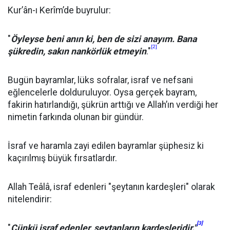
Kur’ân-ı Kerîm’de buyrulur:
"
Öyleyse beni anın ki, ben de sizi anayım. Bana
[2]
şükredin, sakın nankörlük etmeyin
."
Bugün bayramlar, lüks sofralar, israf ve nefsani
eğlencelerle dolduruluyor. Oysa gerçek bayram,
fakirin hatırlandığı, şükrün arttığı ve Allah’ın verdiği her
nimetin farkında olunan bir gündür.
İsraf ve haramla zayi edilen bayramlar şüphesiz ki
kaçırılmış büyük fırsatlardır.
Allah Teâlâ, israf edenleri "şeytanın kardeşleri" olarak
nitelendirir:
[3]
"
Çünkü israf edenler, şeytanların kardeşleridir."