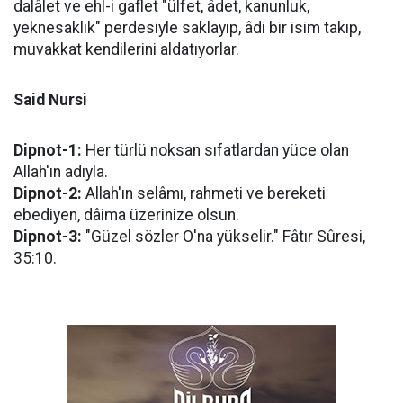
dalâlet ve ehl-i gaflet "ülfet, âdet, kanunluk,
yeknesaklık" perdesiyle saklayıp, âdi bir isim takıp,
muvakkat kendilerini aldatıyorlar.
Said Nursi
Dipnot-1:
Her türlü noksan sıfatlardan yüce olan
Allah'ın adıyla.
Dipnot-2:
Allah'ın selâmı, rahmeti ve bereketi
ebediyen, dâima üzerinize olsun.
Dipnot-3:
"Güzel sözler O'na yükselir." Fâtır Sûresi,
35:10.