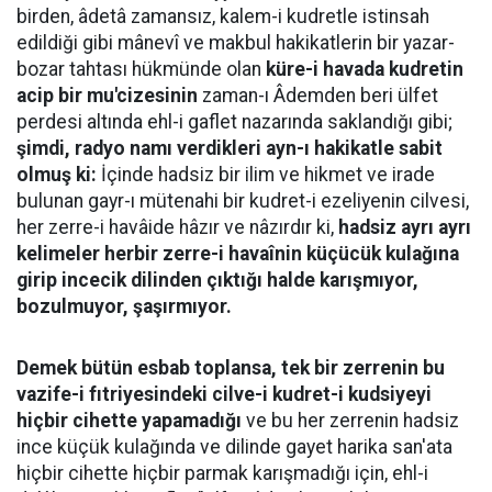
birden, âdetâ zamansız, kalem-i kudretle istinsah
edildiği gibi mânevî ve makbul hakikatlerin bir yazar-
bozar tahtası hükmünde olan
küre-i havada kudretin
acip bir mu'cizesinin
zaman-ı Âdemden beri ülfet
perdesi altında ehl-i gaflet nazarında saklandığı gibi;
şimdi, radyo namı verdikleri ayn-ı hakikatle sabit
olmuş ki:
İçinde hadsiz bir ilim ve hikmet ve irade
bulunan gayr-ı mütenahi bir kudret-i ezeliyenin cilvesi,
her zerre-i havâide hâzır ve nâzırdır ki,
hadsiz ayrı ayrı
kelimeler herbir zerre-i havaînin küçücük kulağına
girip incecik dilinden çıktığı halde karışmıyor,
bozulmuyor, şaşırmıyor.
Demek bütün esbab toplansa, tek bir zerrenin bu
vazife-i fıtriyesindeki cilve-i kudret-i kudsiyeyi
hiçbir cihette yapamadığı
ve bu her zerrenin hadsiz
ince küçük kulağında ve dilinde gayet harika san'ata
hiçbir cihette hiçbir parmak karışmadığı için, ehl-i