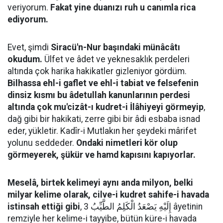
veriyorum.
Fakat yine duanızı ruh u canımla rica
ediyorum.
Evet, şimdi
Siracü'n-Nur başındaki münâcâtı
okudum.
Ülfet ve âdet ve yeknesaklık perdeleri
altında çok harika hakikatler gizleniyor gördüm.
Bilhassa ehl-i gaflet ve ehl-i tabiat ve felsefenin
dinsiz kısmı bu âdetullah kanunlarının perdesi
altında çok mu'cizât-ı kudret-i İlâhiyeyi görmeyip
,
dağ gibi bir hakikati, zerre gibi bir âdi esbaba isnad
eder, yükletir. Kadîr-i Mutlakın her şeydeki mârifet
yolunu seddeder.
Ondaki nimetleri kör olup
görmeyerek, şükür ve hamd kapısını kapıyorlar.
Meselâ, birtek kelimeyi aynı anda milyon, belki
milyar kelime olarak, cilve-i kudret sahife-i havada
istinsah ettiği gibi
, إِلَيْهِ يَصْعَدُ الْكَلِمُ الطَّيِّبُ 3 âyetinin
remziyle her kelime-i tayyibe, bütün küre-i havada