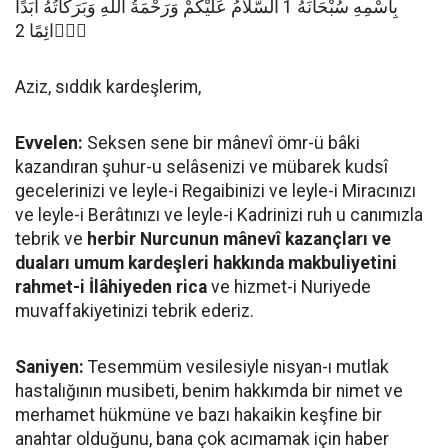
بِاسْمِهِ سُبْحَانَهُ 1 اَلسَّلاَمُ عَلَيْكُمْ وَرَحْمَةُ اللهِ وَبَرَكَاتُهُ اَبَدًا
دَۤائِمًا 2
Aziz, sıddık kardeşlerim,
Evvelen:
Seksen sene bir mânevî ömr-ü bâki
kazandıran şuhur-u selâsenizi ve mübarek kudsî
gecelerinizi ve leyle-i Regaibinizi ve leyle-i Miracınızı
ve leyle-i Berâtınızı ve leyle-i Kadrinizi ruh u canımızla
tebrik ve
herbir Nurcunun mânevî kazançları ve
duaları umum kardeşleri hakkında makbuliyetini
rahmet-i İlâhiyeden rica
ve hizmet-i Nuriyede
muvaffakiyetinizi tebrik ederiz.
Saniyen:
Tesemmüm vesilesiyle nisyan-ı mutlak
hastalığının musibeti, benim hakkımda bir nimet ve
merhamet hükmüne ve bazı hakaikin keşfine bir
anahtar olduğunu, bana çok acımamak için haber