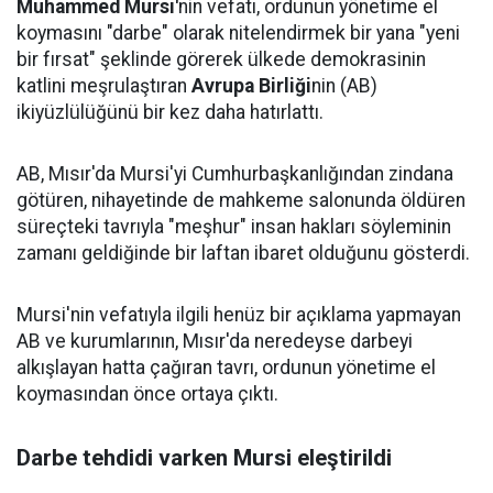
Muhammed Mursi'
nin vefatı, ordunun yönetime el
koymasını "darbe" olarak nitelendirmek bir yana "yeni
bir fırsat" şeklinde görerek ülkede demokrasinin
katlini meşrulaştıran
Avrupa Birliği
nin (AB)
ikiyüzlülüğünü bir kez daha hatırlattı.
AB, Mısır'da Mursi'yi Cumhurbaşkanlığından zindana
götüren, nihayetinde de mahkeme salonunda öldüren
süreçteki tavrıyla "meşhur" insan hakları söyleminin
zamanı geldiğinde bir laftan ibaret olduğunu gösterdi.
Mursi'nin vefatıyla ilgili henüz bir açıklama yapmayan
AB ve kurumlarının, Mısır'da neredeyse darbeyi
alkışlayan hatta çağıran tavrı, ordunun yönetime el
koymasından önce ortaya çıktı.
Darbe tehdidi varken Mursi eleştirildi