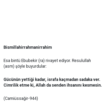
Bismillahirrahmanirrahim
Esa bintü Ebubekir (ra) rivayet ediyor. Resulullah
(asm) şöyle buyurdular:
Gücünün yettiği kadar, israfa kaçmadan sadaka ver.
Cimrilik etme ki, Allah da senden ihsanını kesmesin.
(Camiüssağir-944)