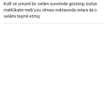
Küllî ve umumî bir selâm suretinde gösterip, bütün
mahlûkatın meb'usu olması noktasında onlara da o
selâmı teşmil etmiş