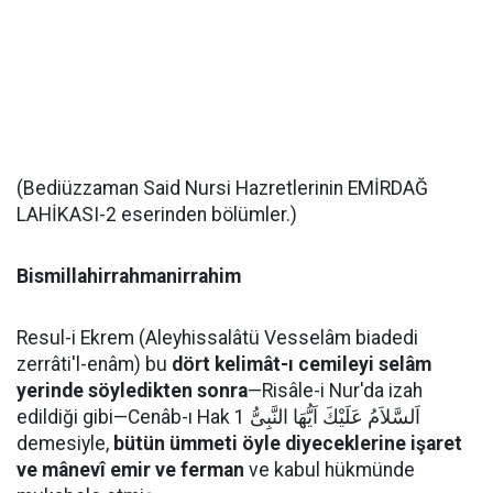
(Bediüzzaman Said Nursi Hazretlerinin EMİRDAĞ
LAHİKASI-2 eserinden bölümler.)
Bismillahirrahmanirrahim
Resul-i Ekrem (Aleyhissalâtü Vesselâm biadedi
zerrâti'l-enâm) bu
dört kelimât-ı cemileyi selâm
yerinde söyledikten sonra
—Risâle-i Nur'da izah
edildiği gibi—Cenâb-ı Hak اَلسَّلاَمُ عَلَيْكَ اَيُّهَا النَّبِىُّ 1
demesiyle,
bütün ümmeti öyle diyeceklerine işaret
ve mânevî emir ve ferman
ve kabul hükmünde