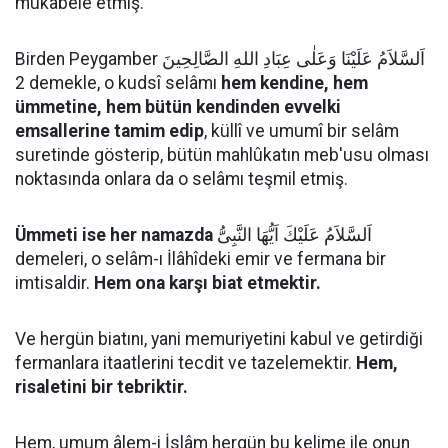
mukabele etmiş.
Birden Peygamber اَلسَّلاَمُ عَلَيْنَا وَعَلٰى عِبَادِ اللهِ الصَّالِحِينَ
2 demekle, o kudsî selâmı
hem kendine, hem
ümmetine, hem bütün kendinden evvelki
emsallerine tamim edip
, küllî ve umumî bir selâm
suretinde gösterip, bütün mahlûkatın meb'usu olması
noktasında onlara da o selâmı teşmil etmiş.
Ümmeti ise her namazda
اَلسَّلاَمُ عَلَيْكَ اَيُّهَا النَّبِىُّ
demeleri, o selâm-ı İlâhîdeki emir ve fermana bir
imtisaldir.
Hem ona karşı biat etmektir.
Ve hergün biatını, yani memuriyetini kabul ve getirdiği
fermanlara itaatlerini tecdit ve tazelemektir.
Hem,
risaletini bir tebriktir.
Hem, umum âlem-i İslâm hergün bu kelime ile onun