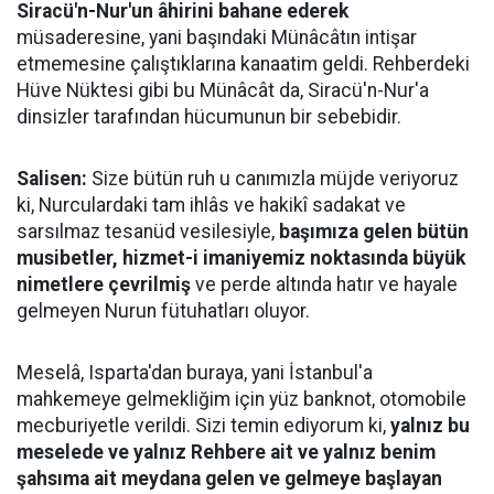
Siracü'n-Nur'un âhirini bahane ederek
müsaderesine, yani başındaki Münâcâtın intişar
etmemesine çalıştıklarına kanaatim geldi. Rehberdeki
Hüve Nüktesi gibi bu Münâcât da, Siracü'n-Nur'a
dinsizler tarafından hücumunun bir sebebidir.
Salisen:
Size bütün ruh u canımızla müjde veriyoruz
ki, Nurculardaki tam ihlâs ve hakikî sadakat ve
sarsılmaz tesanüd vesilesiyle,
başımıza gelen bütün
musibetler, hizmet-i imaniyemiz noktasında büyük
nimetlere çevrilmiş
ve perde altında hatır ve hayale
gelmeyen Nurun fütuhatları oluyor.
Meselâ, Isparta'dan buraya, yani İstanbul'a
mahkemeye gelmekliğim için yüz banknot, otomobile
mecburiyetle verildi. Sizi temin ediyorum ki,
yalnız bu
meselede ve yalnız Rehbere ait ve yalnız benim
şahsıma ait meydana gelen ve gelmeye başlayan