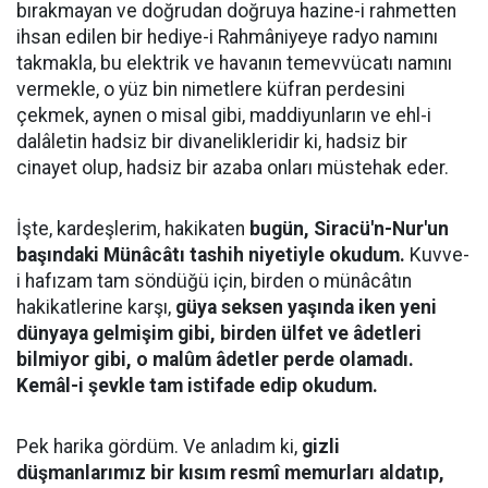
bırakmayan ve doğrudan doğruya hazine-i rahmetten
ihsan edilen bir hediye-i Rahmâniyeye radyo namını
takmakla, bu elektrik ve havanın temevvücatı namını
vermekle, o yüz bin nimetlere küfran perdesini
çekmek, aynen o misal gibi, maddiyunların ve ehl-i
dalâletin hadsiz bir divanelikleridir ki, hadsiz bir
cinayet olup, hadsiz bir azaba onları müstehak eder.
İşte, kardeşlerim, hakikaten
bugün, Siracü'n-Nur'un
başındaki Münâcâtı tashih niyetiyle okudum.
Kuvve-
i hafızam tam söndüğü için, birden o münâcâtın
hakikatlerine karşı,
güya seksen yaşında iken yeni
dünyaya gelmişim gibi, birden ülfet ve âdetleri
bilmiyor gibi, o malûm âdetler perde olamadı.
Kemâl-i şevkle tam istifade edip okudum.
Pek harika gördüm. Ve anladım ki,
gizli
düşmanlarımız bir kısım resmî memurları aldatıp,