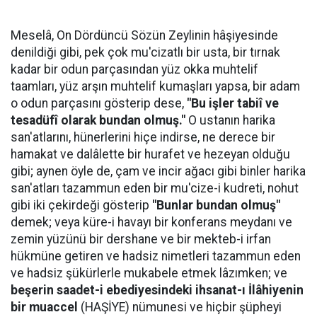
Meselâ, On Dördüncü Sözün Zeylinin hâşiyesinde
denildiği gibi, pek çok mu'cizatlı bir usta, bir tırnak
kadar bir odun parçasından yüz okka muhtelif
taamları, yüz arşın muhtelif kumaşları yapsa, bir adam
o odun parçasını gösterip dese,
"Bu işler tabiî ve
tesadüfî olarak bundan olmuş."
O ustanın harika
san'atlarını, hünerlerini hiçe indirse, ne derece bir
hamakat ve dalâlette bir hurafet ve hezeyan olduğu
gibi; aynen öyle de, çam ve incir ağacı gibi binler harika
san'atları tazammun eden bir mu'cize-i kudreti, nohut
gibi iki çekirdeği gösterip
"Bunlar bundan olmuş"
demek; veya küre-i havayı bir konferans meydanı ve
zemin yüzünü bir dershane ve bir mekteb-i irfan
hükmüne getiren ve hadsiz nimetleri tazammun eden
ve hadsiz şükürlerle mukabele etmek lâzımken; ve
beşerin saadet-i ebediyesindeki ihsanat-ı İlâhiyenin
bir muaccel
(HAŞİYE) nümunesi ve hiçbir şüpheyi