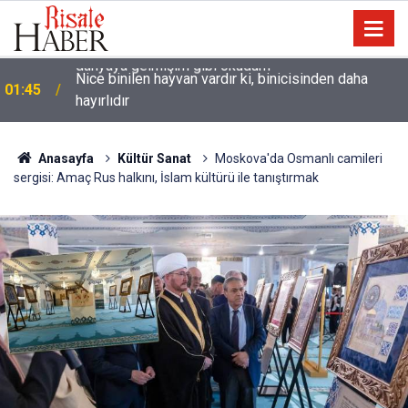
Nice binilen hayvan vardır ki, binicisinden daha
01:45
hayırlıdır
Anasayfa
Kültür Sanat
Moskova'da Osmanlı camileri
sergisi: Amaç Rus halkını, İslam kültürü ile tanıştırmak