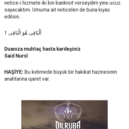
netice-i hizmete iki bin banknot verseydim yine ucuz
sayacaktım. Umuma ait neticeleri de buna kıyas
edilsin.
اَلْبَاقِى هُوَ الْبَاقِى 1
Duanıza muhtaç hasta kardeşiniz
Said Nursî
HAŞİYE:
Bu kelimede büyük bir hakikat hazinesinin
anahtarına işaret var.