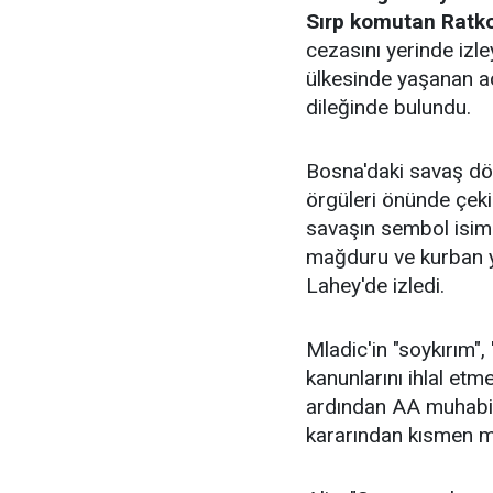
Sırp komutan Ratk
cezasını yerinde izl
ülkesinde yaşanan a
dileğinde bulundu.
Bosna'daki savaş dö
örgüleri önünde çeki
savaşın sembol isiml
mağduru ve kurban ya
Lahey'de izledi.
Mladic'in "soykırım",
kanunlarını ihlal et
ardından AA muhabir
kararından kısmen 