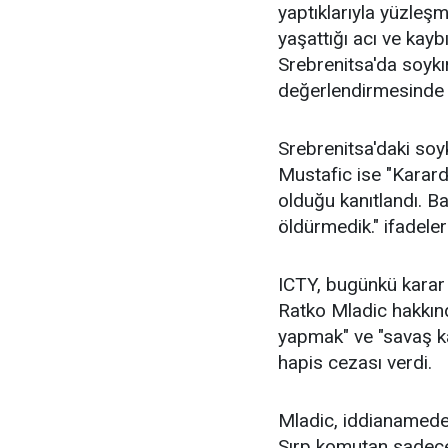
yaptıklarıyla yüzleş
yaşattığı acı ve kay
Srebrenitsa'da soykırı
değerlendirmesinde 
Srebrenitsa'daki so
Mustafic ise "Kara
olduğu kanıtlandı. Baz
öldürmedik." ifadeleri
ICTY, bugünkü karar
Ratko Mladic hakkınd
yapmak" ve "savaş ka
hapis cezası verdi.
Mladic, iddianamede
Sırp komutan sadece