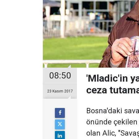
08:50
'Mladic'in y
ceza tutama
23 Kasım 2017
Bosna'daki sava
önünde çekilen 
olan Alic, "Sav