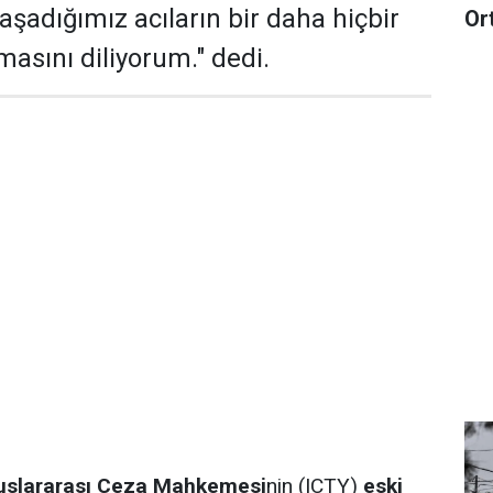
Yaşadığımız acıların bir daha hiçbir
Or
sını diliyorum." dedi.
luslararası Ceza Mahkemesi
nin (ICTY)
eski