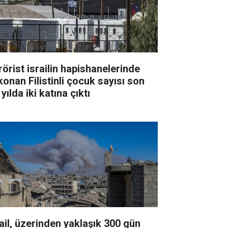
rörist israilin hapishanelerinde
konan Filistinli çocuk sayısı son
 yılda iki katına çıktı
rail, üzerinden yaklaşık 300 gün