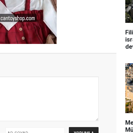
Fi
isr
de
Me
Mü