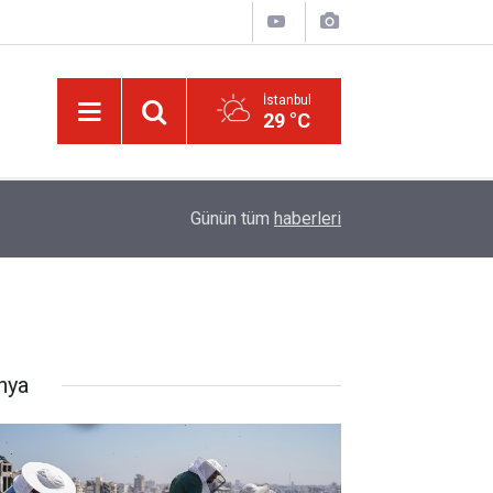
İstanbul
29 °C
14:30
Risale-i Nur'u kendine oku kendine, başkasına d
Günün tüm
haberleri
nya