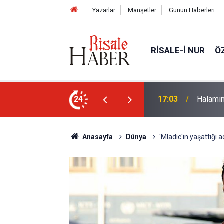
Yazarlar
Manşetler
Günün Haberleri
RISALE-I NUR
Ö
rim geçirdiğini söyleyebilir miydik?
24
16:05
Güneş T
Anasayfa
Dünya
'Mladic'in yaşattığı a