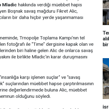
o Mladic
hakkında verdiği müebbet hapis
eyen Boşnak savaş mağduru Fikret Alic,
cıların bir daha hiçbir yerde yaşanmaması
Te
neminde, Trnopolje Toplama Kampı'nın tel
alı
len fotoğrafı ile "Time" dergisine kapak olan ve
bir
erinden biri haline gelen Alic de onlarca savaş
kını ile birlikte Mladic'in karar duruşmasını
 "insanlığa karşı işlenen suçlar" ve "savaş
mek" suçlarından müebbet hapse çarptırılmasının
ine değerlendirmede buluna Alic, müebbet
memnun olduğunu söyledi.
is