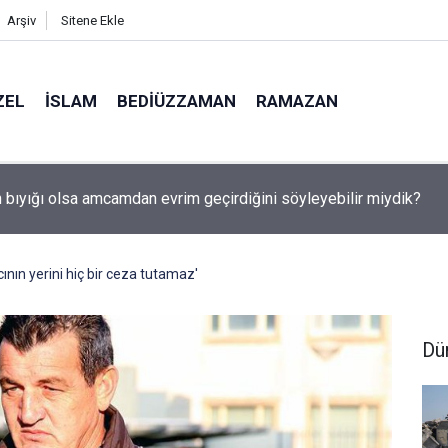
Arşiv
Sitene Ekle
ZEL
İSLAM
BEDIÜZZAMAN
RAMAZAN
utulması 12 Ağustos'ta: Türkiye'den görülecek mi?
cının yerini hiç bir ceza tutamaz'
Dü