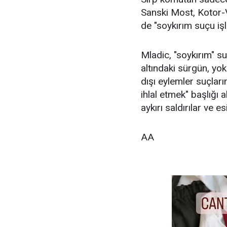
Sanski Most, Kotor-V
de "soykırım suçu i
Mladic, "soykırım" su
altındaki sürgün, yok
dışı eylemler suçlar
ihlal etmek" başlığı a
aykırı saldırılar ve 
AA