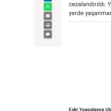
cezalandırıldı. 
yerde yaşanmama
Eski Yugoslavya U