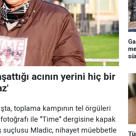
Ga
me
sü
aşattığı acının yerini hiç bir
z'
şta, toplama kampının tel örgüleri
fotoğrafı ile "Time" dergisine kapak
aş suçlusu Mladic, nihayet müebbetle
Tü