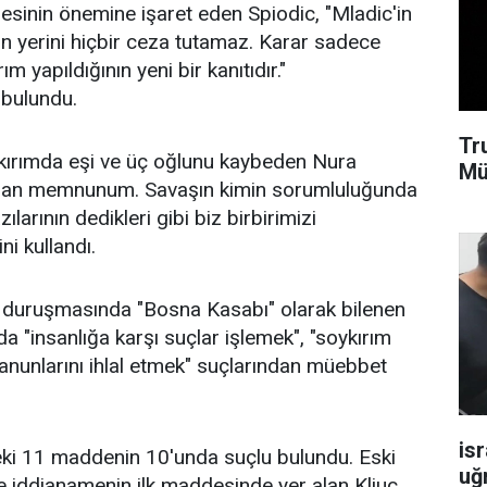
mesinin önemine işaret eden Spiodic, "Mladic'in
bın yerini hiçbir ceza tutamaz. Karar sadece
m yapıldığının yeni bir kanıtıdır."
bulundu.
Tr
ykırımda eşi ve üç oğlunu kaybeden Nura
Mü
rdan memnunum. Savaşın kimin sorumluluğunda
ılarının dedikleri gibi biz birbirimizi
ni kullandı.
 duruşmasında "Bosna Kasabı" olarak bilenen
a "insanlığa karşı suçlar işlemek", "soykırım
nunlarını ihlal etmek" suçlarından müebbet
isr
ki 11 maddenin 10'unda suçlu bulundu. Eski
uğ
 iddianamenin ilk maddesinde yer alan Kljuc,