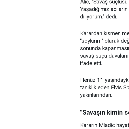
Alic, "Savaş suçlusu
Yaşadığımız acıların
diliyorum." dedi.
Karardan kısmen mem
"soykırım" olarak değ
sonunda kapanmasın
savaş suçu davaları
ifade etti.
Henüz 11 yaşındayke
tanıklık eden Elvis 
yakınlarından.
"Savaşın kimin s
Kararın Mladic hayat