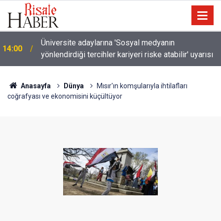
Türkiye-Suudi Arabistan-Pakistan Anlaşması ve
11:02
Said Nursi'nin sevinci
Anasayfa
Dünya
Mısır'ın komşularıyla ihtilafları
coğrafyası ve ekonomisini küçültüyor