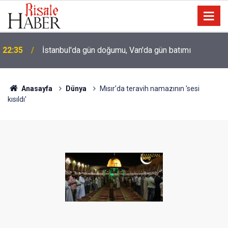
İmam Hatip öğrencisi: Hocamız Abdülmecid Nursi'yi
21:00
üstü çamurlu gördüğümde irkildim
Anasayfa
Dünya
Mısır'da teravih namazının 'sesi
kısıldı'