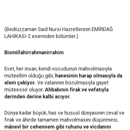
(Bediüzzaman Said Nursi Hazretlerinin EMİRDAĞ
LAHİKASI-2 eserinden bölümler.)
Bismillahirrahmanirrahim
Evet, her insan, kendi vücudunun mahvolmasıyla
müteellim olduğu gibi,
hanesinin harap olmasıyla da
elem çekiyor.
Ve vatanının bozulmasıyla gayet
müteessir oluyor.
Ahbabının firak ve vefatıyla
derinden derine kalbi acıyor.
Dünya kadar büyük, has ve hususî dünyasının zeval ve
firak ve âhirde tamamen mahvolmasını düşünmesi,
mânevî bir cehennem gibi ruhunu ve vicdanını