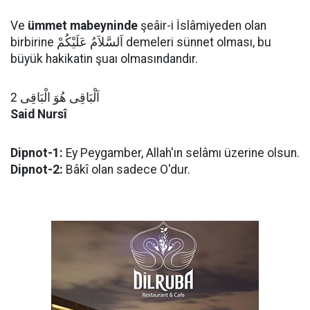
Ve
ümmet mabeyninde
şeâir-i İslâmiyeden olan
birbirine اَلسَّلاَمُ عَلَيْكُمْ demeleri sünnet olması, bu
büyük hakikatin şuaı olmasındandır.
اَلْبَاقِى هُوَ الْبَاقِى 2
Said Nursî
Dipnot-1:
Ey Peygamber, Allah'ın selâmı üzerine olsun.
Dipnot-2:
Bâkî olan sadece O'dur.