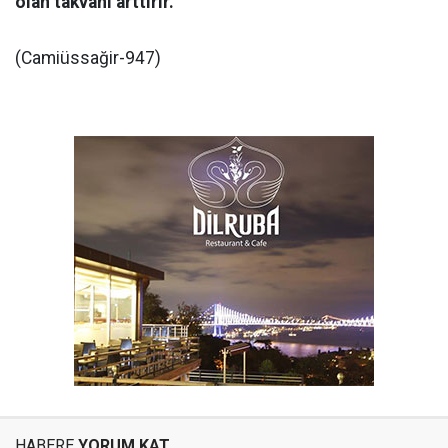
olan takvanı arttırır.
(Camiüssağir-947)
HABERE
YORUM KAT