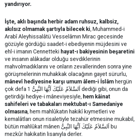
yandırıyor.
İşte, aklı başında herbir adam ruhsuz, kalbsiz,
akılsız olmamak şartıyla bilecek ki
, Muhammed-i
Arabî Aleyhissalâtü Vesselâmın Mirac gecesinde
gözüyle gördüğü saadet-i ebediyenin müjdesini ve
ehl-i imanın Cennetteki
hayat-ı bakiyesinin beşaretini
ve insanın alâkadar olduğu sevdiklerinin
mahvolmadıklarını ve onların zevallerinden sonra yine
görüşmelerinin muhakkak olacağının gayet sürurlu,
mânevî hediyesine karşı umum âlem-i İslâm
hergün
çok defa اَلسَّلاَمُ عَلَيْكَ اَيُّهَا النَّبِىُّ 1 dediği gibi, onun da
getirdiği hediye-i mâneviyesiyle,
hem kâinat
sahifeleri ve tabakaları mektubat-ı Samedaniye
olmasına
, hem mahlûkatın hakikî kıymetleri ve
kemalâtları onun risaletiyle tezahür etmesine mukabil,
bütün mahlûkat mânen اَلسَّلاَمُ عَلَيْكَ اَيُّهَا النَّبِىُّ bu
mezkûr hakikatin lisanıyla derler.