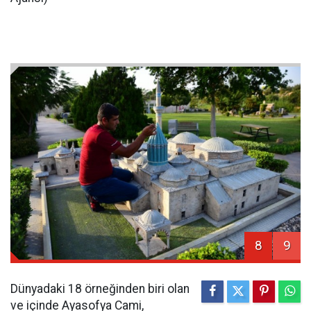
8
9
Dünyadaki 18 örneğinden biri olan
ve içinde Ayasofya Cami,