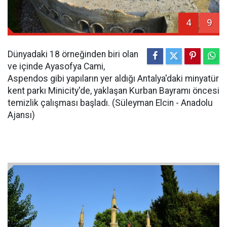
4
9
Dünyadaki 18 örneğinden biri olan
ve içinde Ayasofya Cami,
Aspendos gibi yapıların yer aldığı Antalya'daki minyatür
kent parkı Minicity'de, yaklaşan Kurban Bayramı öncesi
temizlik çalışması başladı. (Süleyman Elcin - Anadolu
Ajansı)