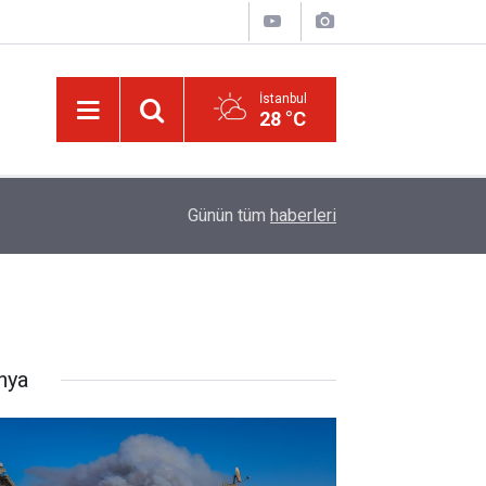
İstanbul
28 °C
Ağustos ayında gökyüzünde iki tutulma ve Pers
09:31
Günün tüm
haberleri
yaşanacak
nya