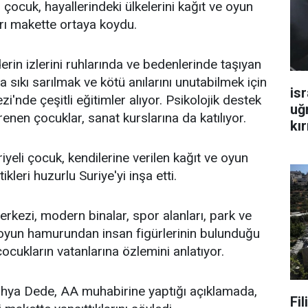
çocuk, hayallerindeki ülkelerini kağıt ve oyun
arı makette ortaya koydu.
erin izlerini ruhlarında ve bedenlerinde taşıyan
 sıkı sarılmak ve kötü anılarını unutabilmek için
isr
nde çeşitli eğitimler alıyor. Psikolojik destek
uğ
enen çocuklar, sanat kurslarına da katılıyor.
kır
eli çocuk, kendilerine verilen kağıt ve oyun
ikleri huzurlu Suriye'yi inşa etti.
erkezi, modern binalar, spor alanları, park ve
 oyun hamurundan insan figürlerinin bulunduğu
ocukların vatanlarına özlemini anlatıyor.
ahya Dede, AA muhabirine yaptığı açıklamada,
Fi