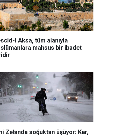
scid-i Aksa, tüm alanıyla
slümanlara mahsus bir ibadet
idir
ni Zelanda soğuktan üşüyor: Kar,