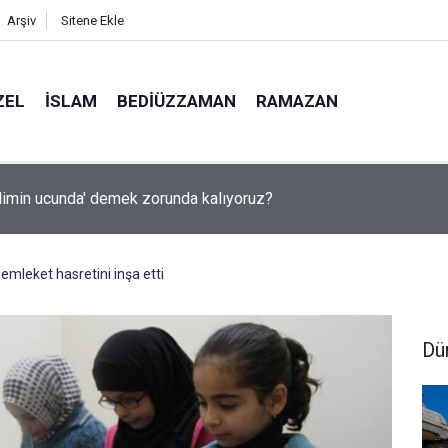
Arşiv
Sitene Ekle
ZEL
İSLAM
BEDIÜZZAMAN
RAMAZAN
ında yapay zeka ile kopyaya karşı sözlü savunma şartı getirdiler
memleket hasretini inşa etti
Dü