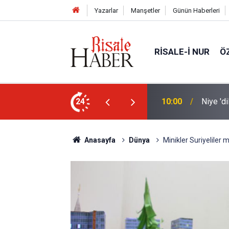
Yazarlar
Manşetler
Günün Haberleri
RISALE-I NUR
Ö
unda kalıyoruz?
24
09:45
Okullar
Anasayfa
Dünya
Minikler Suriyeliler 