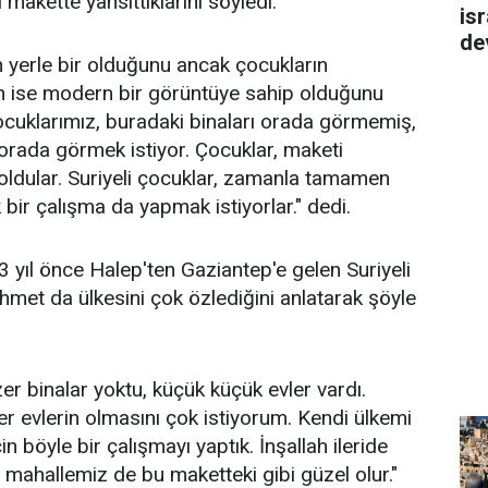
 makette yansıttıklarını söyledi.
isr
de
n yerle bir olduğunu ancak çocukların
in ise modern bir görüntüye sahip olduğunu
ocuklarımız, buradaki binaları orada görmemiş,
 orada görmek istiyor. Çocuklar, maketi
oldular. Suriyeli çocuklar, zamanla tamamen
bir çalışma da yapmak istiyorlar." dedi.
3 yıl önce Halep'ten Gaziantep'e gelen Suriyeli
et da ülkesini çok özlediğini anlatarak şöyle
er binalar yoktu, küçük küçük evler vardı.
r evlerin olmasını çok istiyorum. Kendi ülkemi
n böyle bir çalışmayı yaptık. İnşallah ileride
e mahallemiz de bu maketteki gibi güzel olur."