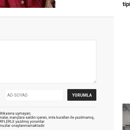
tip
litikasına uymayan;
alar, inançlara saldırı içeren, imla kuralları ile yazılmamış,
ARFLERLE yazılmış yorumlar
muzlar onaylanmamaktadır.