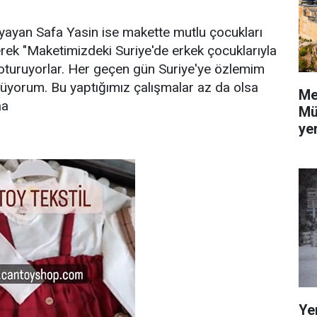
boyayan Safa Yasin ise makette mutlu çocukları
derek "Maketimizdeki Suriye'de erkek çocuklarıyla
 oturuyorlar. Her geçen gün Suriye'ye özlemim
zlüyorum. Bu yaptığımız çalışmalar az da olsa
Me
aa
Mü
yer
Ye