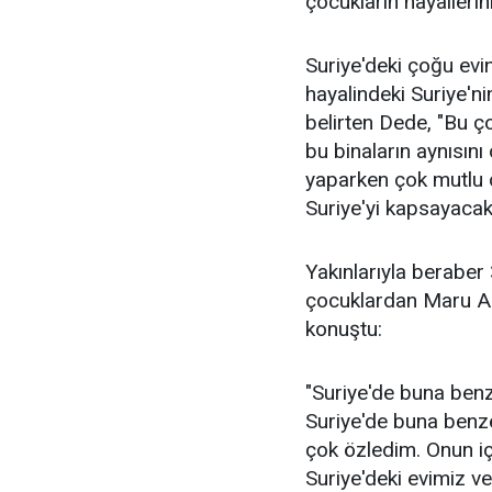
çocukların hayallerini
Suriye'deki çoğu evi
hayalindeki Suriye'n
belirten Dede, "Bu ç
bu binaların aynısını
yaparken çok mutlu 
Suriye'yi kapsayacak 
Yakınlarıyla beraber 
çocuklardan Maru Ahm
konuştu:
"Suriye'de buna benz
Suriye'de buna benze
çok özledim. Onun içi
Suriye'deki evimiz v