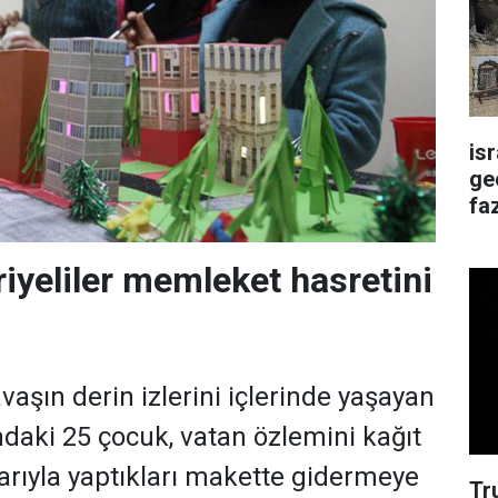
is
ge
faz
riyeliler memleket hasretini
avaşın derin izlerini içlerinde yaşayan
daki 25 çocuk, vatan özlemini kağıt
rıyla yaptıkları makette gidermeye
Tr