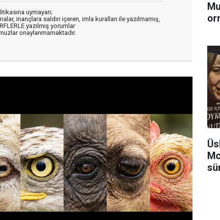
Mu
litikasına uymayan;
or
alar, inançlara saldırı içeren, imla kuralları ile yazılmamış,
ARFLERLE yazılmış yorumlar
muzlar onaylanmamaktadır.
Üs
Mc
sü