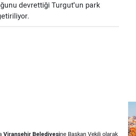
tuğunu devrettiği Turgut'un park
etiriliyor.
a
Viranşehir Belediyesi
ne Başkan Vekili olarak