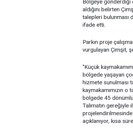
Bölgeye gönderdiği 
aldığını belirten Çim
talepleri bulunması do
ifade etti.
Parkın proje çalışm
vurgulayan Çimşit, ş
"Küçük kaymakamımız
bölgede yaşayan çoc
hizmete sunulması ta
kaymakamımızın o tal
bölgede 45 dönümlük 
Talimatın gereğiyle i
projelendirilmesinde
açıklanıyor, kısa sür