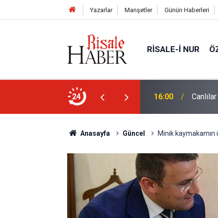
Yazarlar
Manşetler
Günün Haberleri
RISALE-I NUR
Ö
24
15:35
Sosyal 
Anasayfa
Güncel
Minik kaymakamın is