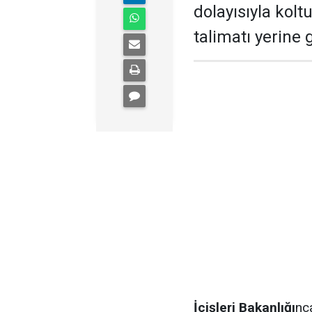
dolayısıyla kol
talimatı yerine g
İçişleri Bakanlığı
nc