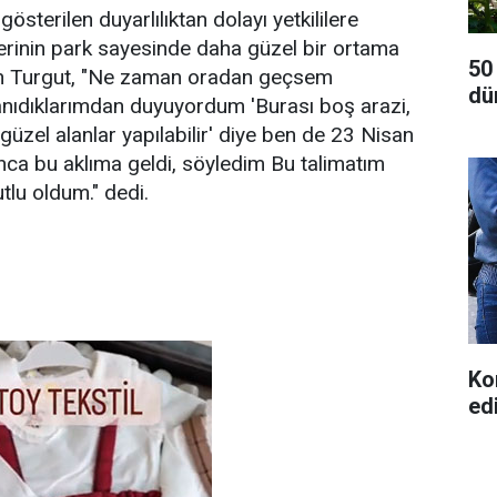
österilen duyarlılıktan dolayı yetkililere
lerinin park sayesinde daha güzel bir ortama
50
an Turgut, "Ne zaman oradan geçsem
dü
anıdıklarımdan duyuyordum 'Burası boş arazi,
güzel alanlar yapılabilir' diye ben de 23 Nisan
a bu aklıma geldi, söyledim Bu talimatım
tlu oldum." dedi.
Ko
ed