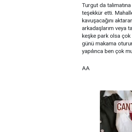
Turgut da talimatına g
teşekkür etti. Mahal
kavuşacağını aktar
arkadaşlarım veya t
keşke park olsa çok 
günü makama oturunc
yapılınca ben çok mu
AA