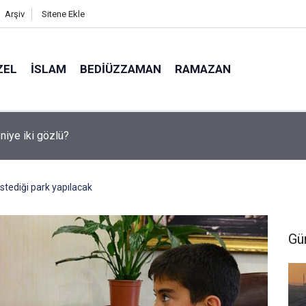
Arşiv
Sitene Ekle
ZEL
İSLAM
BEDIÜZZAMAN
RAMAZAN
medya, derslerde başarısızlığa yol açıyor
tediği park yapılacak
Gü