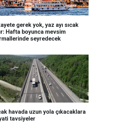
kayete gerek yok, yaz ayı sıcak
ur: Hafta boyunca mevsim
rmallerinde seyredecek
cak havada uzun yola çıkacaklara
yati tavsiyeler