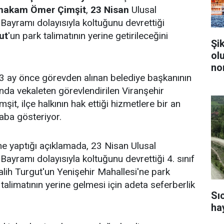
akam Ömer Çimşit
,
23 Nisan
Ulusal
ayramı dolayısıyla koltuğunu devrettiği
ut
'un park talimatının yerine getirileceğini
Şi
ol
no
a 3 ay önce görevden alınan belediye başkanının
da vekaleten görevlendirilen Viranşehir
t, ilçe halkının hak ettiği hizmetlere bir an
aba gösteriyor.
e yaptığı açıklamada, 23 Nisan Ulusal
ayramı dolayısıyla koltuğunu devrettiği 4. sınıf
ih Turgut'un Yenişehir Mahallesi'ne park
talimatının yerine gelmesi için adeta seferberlik
Sı
ha