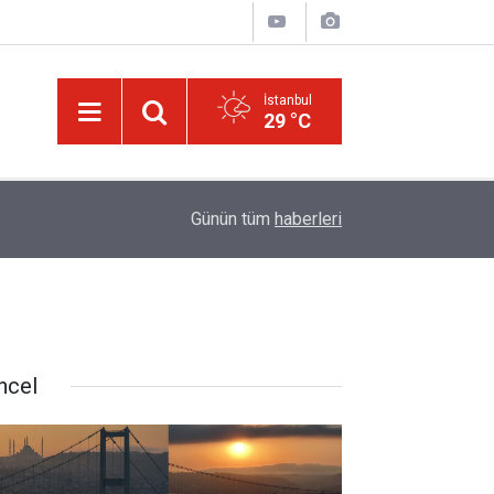
İstanbul
29 °C
israilin esir aldığı Dr. Ebu Safiyye'nin, uğradığı 
14:52
Günün tüm
haberleri
kırıldı
ncel