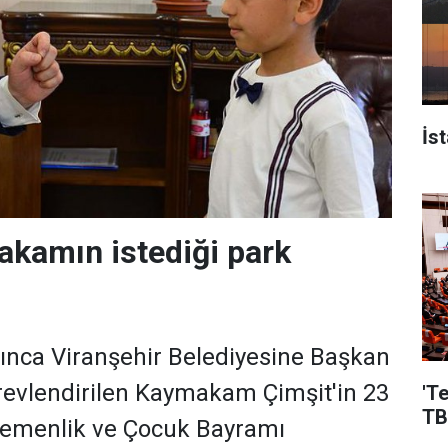
İs
kamın istediği park
ığınca Viranşehir Belediyesine Başkan
örevlendirilen Kaymakam Çimşit'in 23
'T
TB
gemenlik ve Çocuk Bayramı