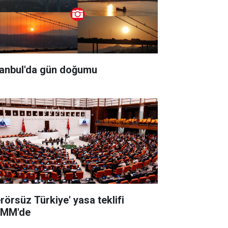
tanbul'da gün doğumu
erörsüz Türkiye' yasa teklifi
MM'de