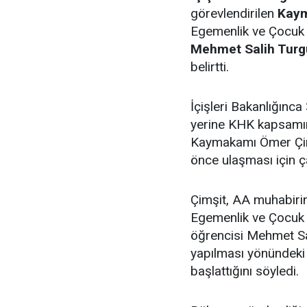
görevlendirilen
Kaym
Egemenlik ve Çocuk B
Mehmet Salih Turg
belirtti.
İçişleri Bakanlığınc
yerine KHK kapsamın
Kaymakamı Ömer Çimşi
önce ulaşması için ç
Çimşit, AA muhabirin
Egemenlik ve Çocuk B
öğrencisi Mehmet Sal
yapılması yönündeki 
başlattığını söyledi.