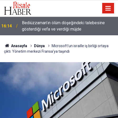
Meta'ya çocuk güvenliği davasında rekor ceza: 567
14:57
milyon dolar ödeyecek
Anasayfa
Dünya
Microsoft'un israille iş birliği ortaya
çıktı: Yönetim merkezi Fransa'ya taşındı