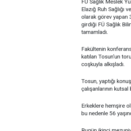
FÜ Sağlık Meslek Yü
Elazığ Ruh Sağlığı ve
olarak görev yapan 3
girdiği FÜ Sağlık Bil
tamamladı.
Fakültenin konferan
katılan Tosun'un toru
coşkuyla alkışladı.
Tosun, yaptığı konu
çalışanlarının kutsal 
Erkeklere hemşire ol
bu nedenle 56 yaşında
Bugün ikinci mezuniy