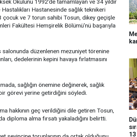
ksek Okulunu 1992'de tamamlayan ve 34 yıldır
 Hastalıkları Hastanesinde sağlık teknikeri
 çocuk ve 7 torun sahibi Tosun, dikey geçişle
imleri Fakültesi Hemşirelik Bölümü'nü başarıyla
Me
ka
s salonunda düzenlenen mezuniyet törenine
nları, dedelerinin kepini havaya fırlatmasını
şmada, sağlığın önemine değinerek, sağlık
bir görevi yerine getirdiğini söyledi.
ma hakkının geç verildiğini dile getiren Tosun,
 diploma alma fırsatı yakaladığını belirtti.
Dün
sı
13
et sevincine torunlarının da ortak olduğunu