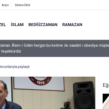
Arşiv
Sitene Ekle
ZEL
İSLAM
BEDIÜZZAMAN
RAMAZAN
k etme ki, Allah da senden ihsanını kesmesin
orunlarıyla paylaştı
Eğ