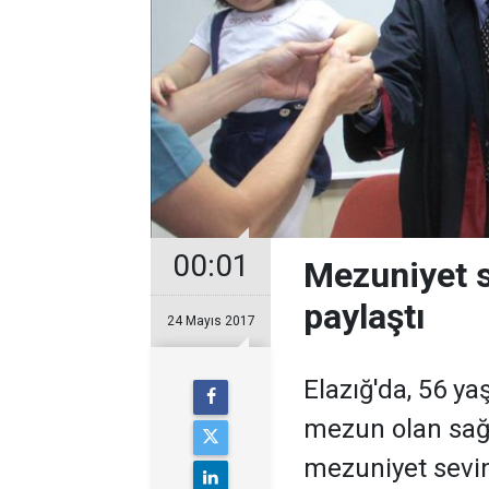
00:01
Mezuniyet s
paylaştı
24 Mayıs 2017
Elazığ'da, 56 ya
mezun olan sağl
mezuniyet sevinc