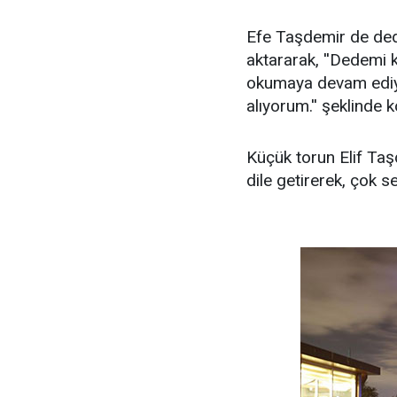
Efe Taşdemir de ded
aktararak, ''Dedemi
okumaya devam ediy
alıyorum.'' şeklinde 
Küçük torun Elif Taş
dile getirerek, çok s