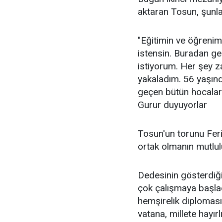
aktaran Tosun, şunlar
"Eğitimin ve öğrenimi
istensin. Buradan g
istiyorum. Her şey 
yakaladım. 56 yaşın
geçen bütün hocalar
Gurur duyuyorlar
Tosun'un torunu Fer
ortak olmanın mutlul
Dedesinin gösterdiği
çok çalışmaya başla
hemşirelik diploması
vatana, millete hayırl