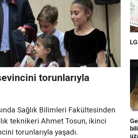
LG
evincini torunlarıyla
şında Sağlık Bilimleri Fakültesinden
ık teknikeri Ahmet Tosun, ikinci
Ge
bil
ini torunlarıyla yaşadı.
uz