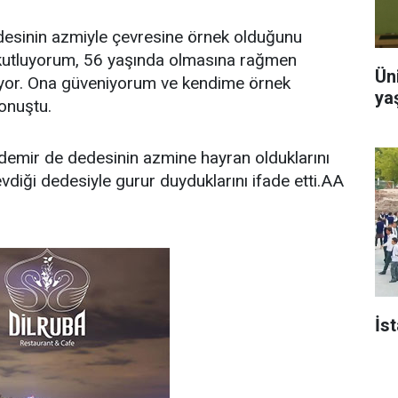
esinin azmiyle çevresine örnek olduğunu
 kutluyorum, 56 yaşında olmasına rağmen
Ün
or. Ona güveniyorum ve kendime örnek
ya
konuştu.
demir de dedesinin azmine hayran olduklarını
evdiği dedesiyle gurur duyduklarını ifade etti.AA
İs