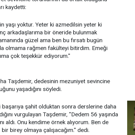
ı kaydetti:
n yaşı yoktur. Yeter ki azmedilsin yeter ki
enç arkadaşlarıma bir öneride bulunmak
zamanında güzel ama ben bu fırsatı bugün
da olmama rağmen fakülteyi bitirdim. Emeği
ıma çok teşekkür ediyorum.''
iha Taşdemir, dedesinin mezuniyet sevincine
uğunu yaşadığını söyledi.
 başarıya şahit olduktan sonra derslerine daha
dığını vurgulayan Taşdemir, ''Dedem 56 yaşında
nı aldı. Onu kendime örnek alıyorum. Ben de
ı bir birey olmaya çalışacağım.'' dedi.