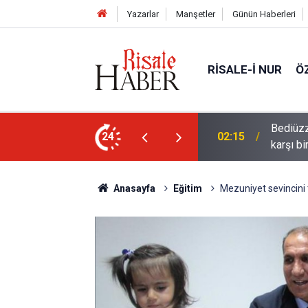
Yazarlar
Manşetler
Günün Haberleri
RISALE-I NUR
Ö
ün bu kelime ile saadet-i ebediye müjdesine
24
01:45
Cimrili
Anasayfa
Eğitim
Mezuniyet sevincini t