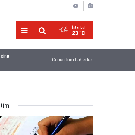
İstanbul
23 °C
01:15
Bildirilmedi mi ki insan için, kendi çalıştığından
Günün tüm
haberleri
itim