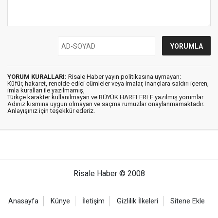
YORUM KURALLARI:
Risale Haber yayın politikasına uymayan;
Küfür, hakaret, rencide edici cümleler veya imalar, inançlara saldırı içeren,
imla kuralları ile yazılmamış,
Türkçe karakter kullanılmayan ve BÜYÜK HARFLERLE yazılmış yorumlar
Adınız kısmına uygun olmayan ve saçma rumuzlar onaylanmamaktadır.
Anlayışınız için teşekkür ederiz.
Risale Haber © 2008
Anasayfa
Künye
İletişim
Gizlilik İlkeleri
Sitene Ekle