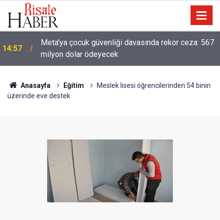
13:40
Çile çekilen yol!
Anasayfa
Eğitim
Meslek lisesi öğrencilerinden 54 binin
üzerinde eve destek