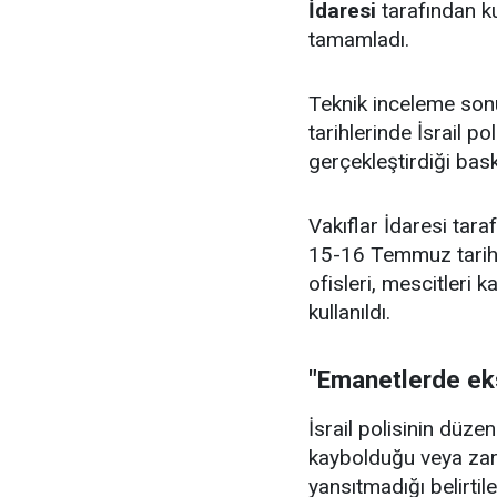
İdaresi
tarafından k
tamamladı.
Teknik inceleme so
tarihlerinde İsrail po
gerçekleştirdiği bask
Vakıflar İdaresi tara
15-16 Temmuz tarihle
ofisleri, mescitleri k
kullanıldı.
"Emanetlerde eks
İsrail polisinin düzen
kaybolduğu veya zar
yansıtmadığı belirtil