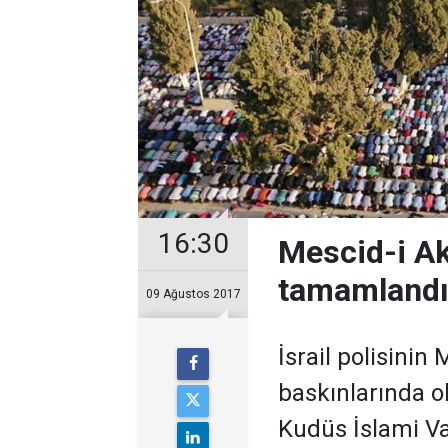
16:30
Mescid-i Ak
tamamland
09 Ağustos 2017
İsrail polisinin
baskınlarında o
Kudüs İslami Va