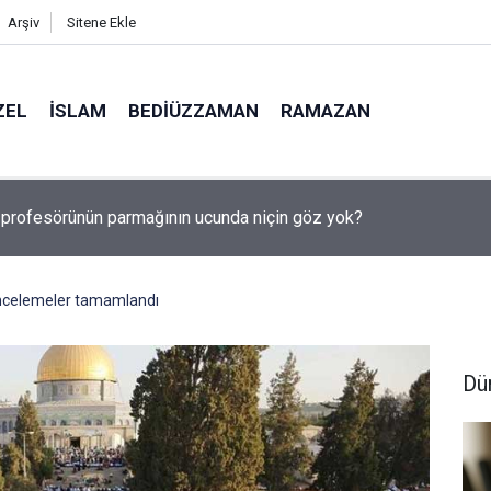
Arşiv
Sitene Ekle
ZEL
İSLAM
BEDIÜZZAMAN
RAMAZAN
, Suudi Arabistan ve Pakistan Ortak Savunma Anlaşması imzaladı
incelemeler tamamlandı
Dü