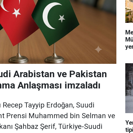
Me
Mü
yer
udi Arabistan ve Pakistan
nma Anlaşması imzaladı
Recep Tayyip Erdoğan, Suudi
aht Prensi Muhammed bin Selman ve
Ye
anı Şahbaz Şerif, Türkiye-Suudi
tip