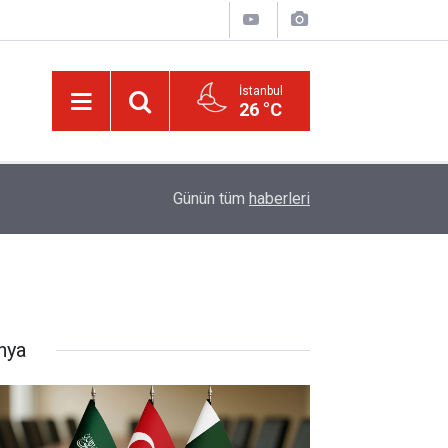
İstanbul
26 °C
Bediüzzaman’ın ölüm döşeğindeki talebesine gö
16:14
Günün tüm
haberleri
müjde
nya