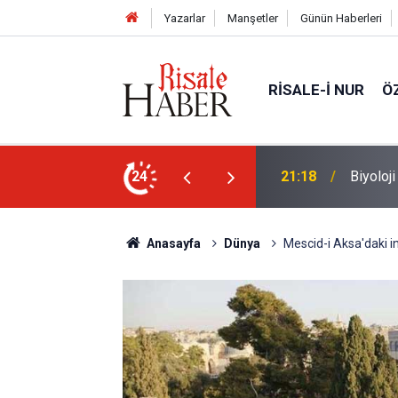
Yazarlar
Manşetler
Günün Haberleri
RISALE-I NUR
Ö
n ucunda niçin göz yok?
24
20:11
Türkiye
Anasayfa
Dünya
Mescid-i Aksa'daki 