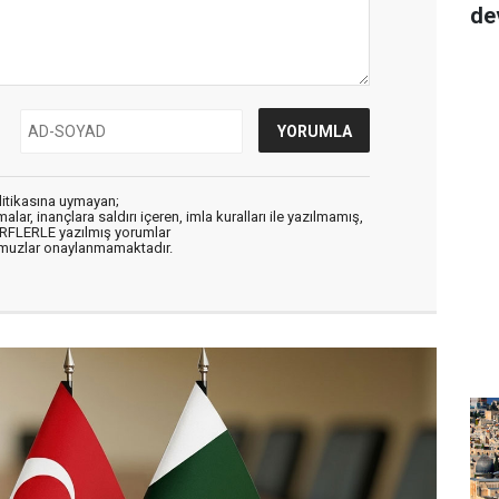
de
litikasına uymayan;
alar, inançlara saldırı içeren, imla kuralları ile yazılmamış,
ARFLERLE yazılmış yorumlar
muzlar onaylanmamaktadır.