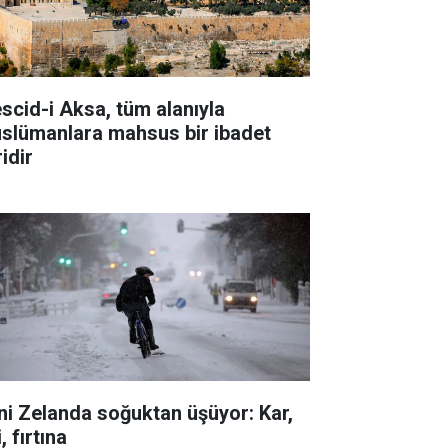
scid-i Aksa, tüm alanıyla
slümanlara mahsus bir ibadet
idir
ni Zelanda soğuktan üşüyor: Kar,
i, fırtına