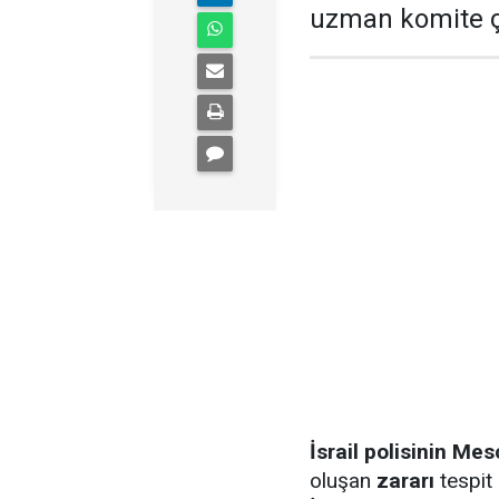
uzman komite ç
İsrail polisinin
Mesc
oluşan
zararı
tespi