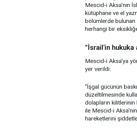
Mescid-i Aksa’nın İsl
kütüphane ve el yaz
bölümlerde bulunan e
herhangi bir eksikliğe
“İsrail'in hukuka
Mescid-i Aksa'ya yöne
yer verildi:
"İşgal gücünün baskın
düzeltilmesinde kulla
dolapların kilitlerinin
ile Mescid-i Aksa'nın
hareketlerini şiddetl