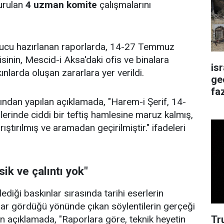
urulan
4 uzman komite
çalışmalarını
nucu hazırlanan raporlarda, 14-27 Temmuz
lisinin, Mescid-i Aksa'daki ofis ve binalara
is
ınlarda oluşan zararlara yer verildi.
ge
faz
fından yapılan açıklamada, "Harem-i Şerif, 14-
rinde ciddi bir teftiş hamlesine maruz kalmış,
arıştırılmış ve aramadan geçirilmiştir." ifadeleri
ik ve çalıntı yok"
lediği baskınlar sırasında tarihi eserlerin
ar gördüğü yönünde çıkan söylentilerin gerçeği
Tr
en açıklamada, "Raporlara göre, teknik heyetin