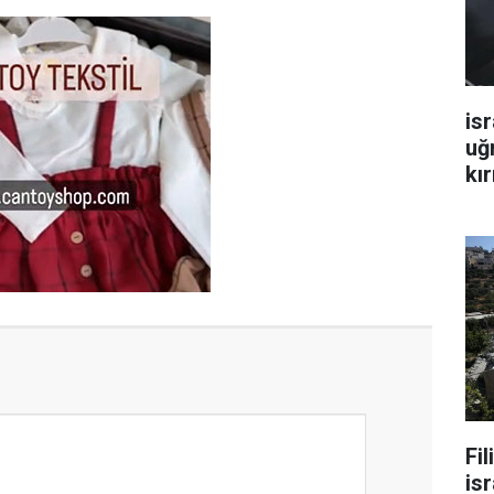
isr
uğ
kır
Fi
isr