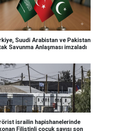
rkiye, Suudi Arabistan ve Pakistan
tak Savunma Anlaşması imzaladı
rörist israilin hapishanelerinde
konan Filistinli çocuk sayısı son