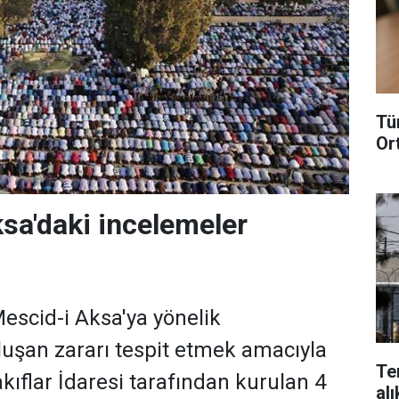
Tü
Or
sa'daki incelemeler
ı
 Mescid-i Aksa'ya yönelik
luşan zararı tespit etmek amacıyla
Te
kıflar İdaresi tarafından kurulan 4
alı