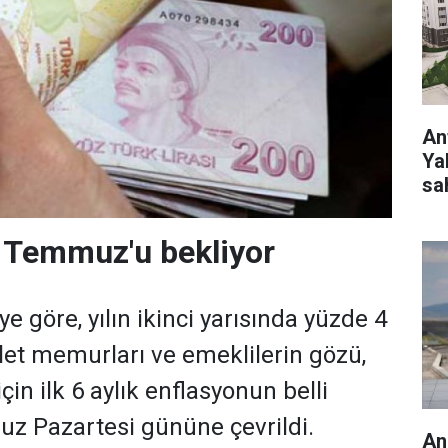
Ant
Ya
sa
 Temmuz'u bekliyor
 göre, yılın ikinci yarısında yüzde 4
et memurları ve emeklilerin gözü,
çin ilk 6 aylık enflasyonun belli
z Pazartesi gününe çevrildi.
An