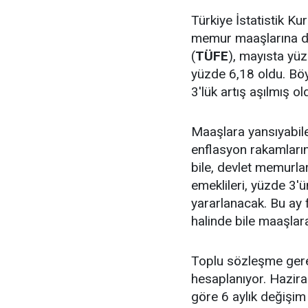
Türkiye İstatistik K
memur maaşlarına da
(
TÜF
E
), mayısta yüzd
yüzde 6,18 oldu. Bö
3'lük artış aşılmış ol
Maaşlara yansıyabil
enflasyon rakamların
bile, devlet memurla
emeklileri, yüzde 3'
yararlanacak. Bu ay 
halinde bile maaşlar
Toplu sözleşme gereğ
hesaplanıyor. Haziran
göre 6 aylık değişi