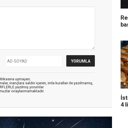
Re
bas
litikasına uymayan;
alar, inançlara saldırı içeren, imla kuralları ile yazılmamış,
ARFLERLE yazılmış yorumlar
muzlar onaylanmamaktadır.
İs
4 l