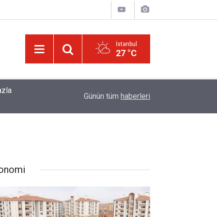
İstanbul
27 °C
azla
Allah'ım, bizleri, ilmi kibir sebebi değil, hamd v
08:49
Günün tüm
haberleri
kullarından eyle
onomi