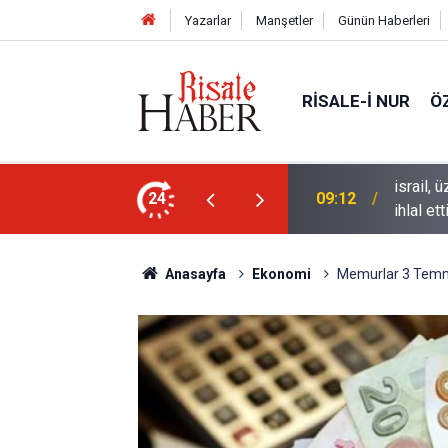
Yazarlar
Manşetler
Günün Haberleri
RISALE-I NUR
Ö
tutulma ve Perseid gök taşı yağmuru
israil,
24
09:12
ihlal ett
Anasayfa
Ekonomi
Memurlar 3 Temm