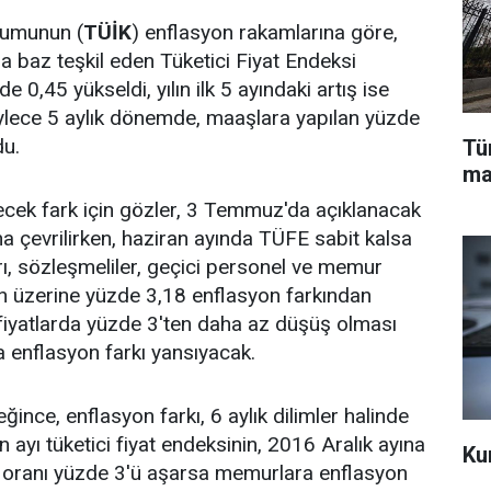
urumunun (
TÜİK
) enflasyon rakamlarına göre,
 baz teşkil eden Tüketici Fiyat Endeksi
e 0,45 yükseldi, yılın ilk 5 ayındaki artış ise
ylece 5 aylık dönemde, maaşlara yapılan yüzde
du.
Tü
ma
ecek fark için gözler, 3 Temmuz'da açıklanacak
a çevrilirken, haziran ayında TÜFE sabit kalsa
rı, sözleşmeliler, geçici personel ve memur
ün üzerine yüzde 3,18 enflasyon farkından
fiyatlarda yüzde 3'ten daha az düşüş olması
a enflasyon farkı yansıyacak.
ince, enflasyon farkı, 6 aylık dilimler halinde
 ayı tüketici fiyat endeksinin, 2016 Aralık ayına
Ku
m oranı yüzde 3'ü aşarsa memurlara enflasyon