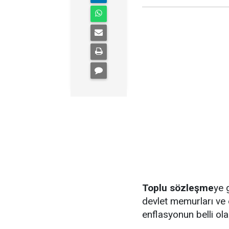
Toplu sözleşme
ye 
devlet memurları ve 
enflasyonun belli ol