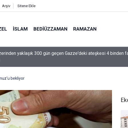
Arşiv
Sitene Ekle
ZEL
İSLAM
BEDIÜZZAMAN
RAMAZAN
 üzerinden yaklaşık 300 gün geçen Gazze'deki ateşkesi 4 binden f
i
uz'u bekliyor
Ek