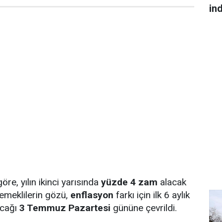
in
göre, yılın ikinci yarısında
yüzde 4 zam
alacak
emeklilerin gözü,
enflasyon
farkı için ilk 6 aylık
acağı
3 Temmuz Pazartesi
gününe çevrildi.