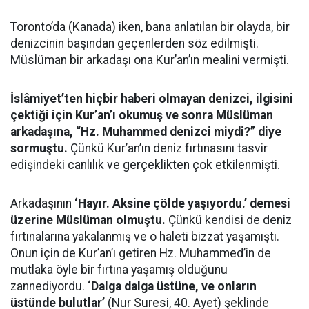
Toronto’da (Kanada) iken, bana anlatılan bir olayda, bir
denizcinin başından geçenlerden söz edilmişti.
Müslüman bir arkadaşı ona Kur’an’ın mealini vermişti.
İslâmiyet’ten hiçbir haberi olmayan denizci, ilgisini
çektiği için Kur’an’ı okumuş ve sonra Müslüman
arkadaşına, “Hz. Muhammed denizci miydi?” diye
sormuştu.
Çünkü Kur’an’ın deniz fırtınasını tasvir
edişindeki canlılık ve gerçeklikten çok etkilenmişti.
Arkadaşının
‘Hayır. Aksine çölde yaşıyordu.’ demesi
üzerine Müslüman olmuştu.
Çünkü kendisi de deniz
fırtınalarına yakalanmış ve o haleti bizzat yaşamıştı.
Onun için de Kur’an’ı getiren Hz. Muhammed’in de
mutlaka öyle bir fırtına yaşamış olduğunu
zannediyordu.
‘Dalga dalga üstüne, ve onların
üstünde bulutlar’
(Nur Suresi, 40. Ayet) şeklinde