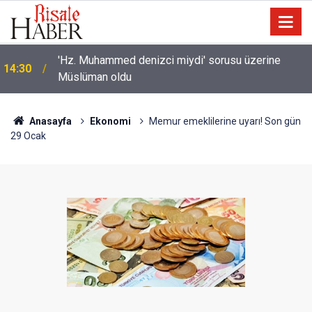
Bilim insanlarından hafıza keşfi: Unutulan anılar geri
13:40
getirilebilir mi?
Anasayfa
Ekonomi
Memur emeklilerine uyarı! Son gün
29 Ocak