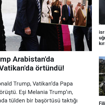
isr
uğ
kır
mp Arabistan'da
Vatikan'da örtündü!
nald Trump, Vatikan'da Papa
görüştü. Eşi Melania Trump'ın,
da tülden bir başörtüsü taktığı
Fi