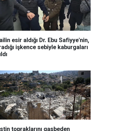
ailin esir aldığı Dr. Ebu Safiyye'nin,
radığı işkence sebiyle kaburgaları
ıldı
listin topraklarını gasbeden