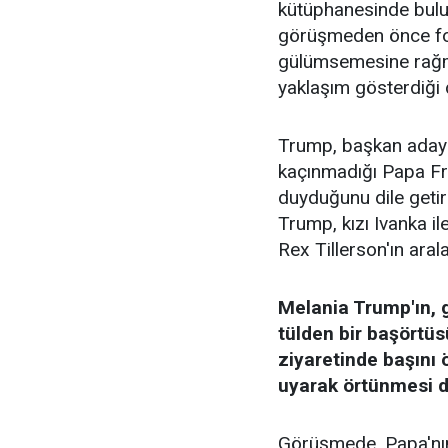
kütüphanesinde buluna
görüşmeden önce fo
gülümsemesine rağme
yaklaşım gösterdiği d
Trump, başkan adayı
kaçınmadığı Papa Fr
duyduğunu dile getir
Trump, kızı Ivanka i
Rex Tillerson'ın aral
Melania Trump'ın, g
tülden bir başörtüs
ziyaretinde başını
uyarak örtünmesi di
Görüşmede, Papa'nın,