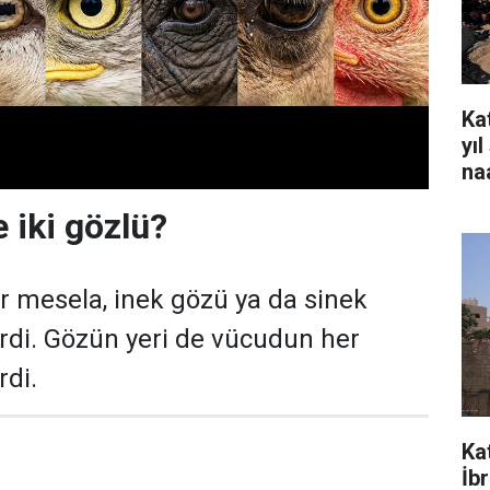
Kat
yı
na
e iki gözlü?
r mesela, inek gözü ya da sinek
irdi. Gözün yeri de vücudun her
rdi.
Ka
İb