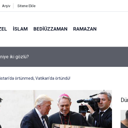
Arşiv
Sitene Ekle
ZEL
İSLAM
BEDIÜZZAMAN
RAMAZAN
medya, derslerde başarısızlığa yol açıyor
stan'da örtünmedi, Vatikan'da örtündü!
Dü