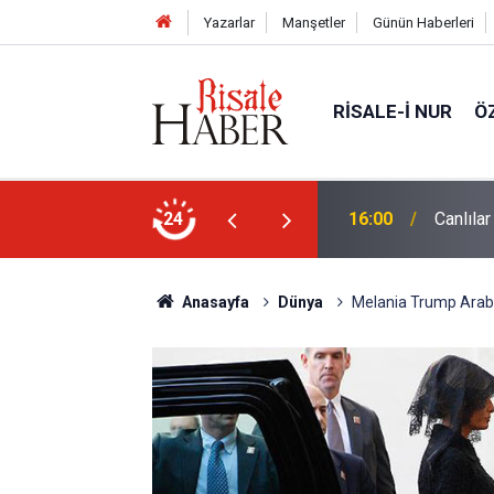
Yazarlar
Manşetler
Günün Haberleri
RISALE-I NUR
Ö
24
15:35
Sosyal 
Anasayfa
Dünya
Melania Trump Arabi