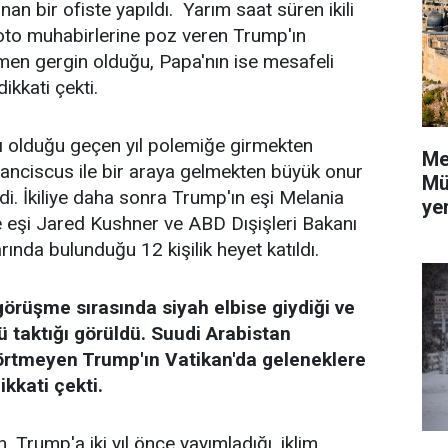
n bir ofiste yapıldı. Yarım saat süren ikili
to muhabirlerine poz veren Trump'ın
n gergin olduğu, Papa'nın ise mesafeli
ikkati çekti.
 olduğu geçen yıl polemiğe girmekten
Me
anciscus ile bir araya gelmekten büyük onur
Mü
di. İkiliye daha sonra Trump'ın eşi Melania
yer
le eşi Jared Kushner ve ABD Dışişleri Bakanı
arında bulunduğu 12 kişilik heyet katıldı.
örüşme sırasında siyah elbise giydiği ve
ü taktığı görüldü. Suudi Arabistan
 örtmeyen Trump'ın Vatikan'da geleneklere
kkati çekti.
 Trump'a iki yıl önce yayımladığı, iklim