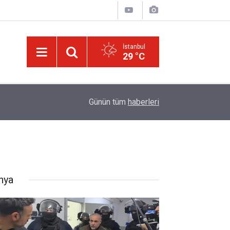
İstanbul
29 °C
israilin esir aldığı Dr. Ebu Safiyye'nin, uğradığı 
14:52
Günün tüm
haberleri
kırıldı
nya