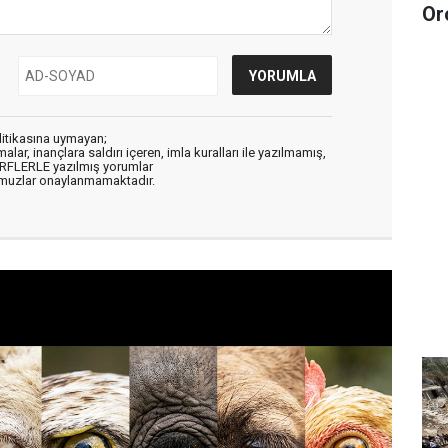
Or
litikasına uymayan;
alar, inançlara saldırı içeren, imla kuralları ile yazılmamış,
ARFLERLE yazılmış yorumlar
muzlar onaylanmamaktadır.