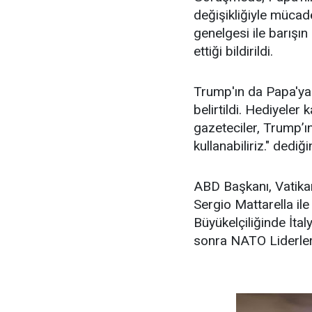
değişikliğiyle mücad
genelgesi ile barışın
ettiği bildirildi.
Trump'ın da Papa'ya M
belirtildi. Hediyeler 
gazeteciler, Trump’ı
kullanabiliriz." dediği
ABD Başkanı, Vatika
Sergio Mattarella il
Büyükelçiliğinde İta
sonra NATO Liderler