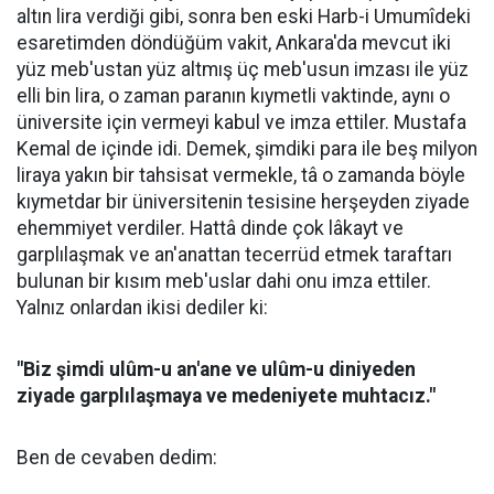
altın lira verdiği gibi, sonra ben eski Harb-i Umumîdeki
esaretimden döndüğüm vakit, Ankara'da mevcut iki
yüz meb'ustan yüz altmış üç meb'usun imzası ile yüz
elli bin lira, o zaman paranın kıymetli vaktinde, aynı o
üniversite için vermeyi kabul ve imza ettiler. Mustafa
Kemal de içinde idi. Demek, şimdiki para ile beş milyon
liraya yakın bir tahsisat vermekle, tâ o zamanda böyle
kıymetdar bir üniversitenin tesisine herşeyden ziyade
ehemmiyet verdiler. Hattâ dinde çok lâkayt ve
garplılaşmak ve an'anattan tecerrüd etmek taraftarı
bulunan bir kısım meb'uslar dahi onu imza ettiler.
Yalnız onlardan ikisi dediler ki:
"Biz şimdi ulûm-u an'ane ve ulûm-u diniyeden
ziyade garplılaşmaya ve medeniyete muhtacız."
Ben de cevaben dedim: