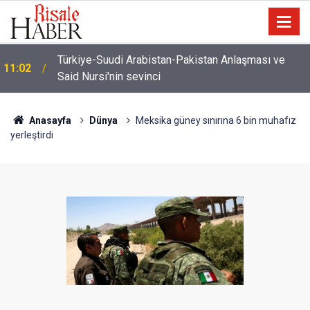
İmamdan, hutbe sırasında telefonla oynayan
10:22
cemaate tepki: Aşağı ineceğim!
Anasayfa
Dünya
Meksika güney sınırına 6 bin muhafız
yerleştirdi