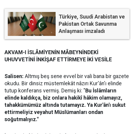
Türkiye, Suudi Arabistan ve
Pakistan Ortak Savunma
Anlaşması imzaladı
AKVAM-I İSLÂMİYENİN MÂBEYNİNDEKİ
UHUVVETİNİ İNKİŞAF ETTİRMEYE İKİ VESİLE
Salisen:
Altmış beş sene evvel bir vali bana bir gazete
okudu. Bir dinsiz müstemlekât nâzırı Kur'ân'ı elinde
tutup konferans vermiş. Demiş ki: "
Bu İslâmların
elinde kaldıkça, biz onlara hakikî hâkim olamayız,
tahakkümümüz altında tutamayız. Ya Kur'ân'ı sukut
ettirmeliyiz veyahut Müslümanları ondan
soğutmalıyız."