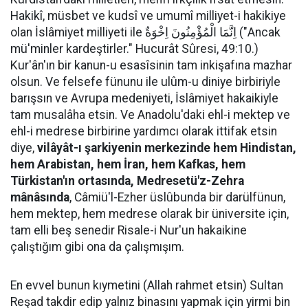
Hakikî, müsbet ve kudsî ve umumî milliyet-i hakikiye
olan İslâmiyet milliyeti ile اِنَّمَا الْمُؤْمِنُونَ اِخْوَةٌ ("Ancak
mü'minler kardeştirler." Hucurât Sûresi, 49:10.)
Kur'ân'ın bir kanun-u esasîsinin tam inkişafına mazhar
olsun. Ve felsefe fünunu ile ulûm-u diniye birbiriyle
barışsın ve Avrupa medeniyeti, İslâmiyet hakaikiyle
tam musalâha etsin. Ve Anadolu'daki ehl-i mektep ve
ehl-i medrese birbirine yardımcı olarak ittifak etsin
diye,
vilâyât-ı şarkiyenin merkezinde hem Hindistan,
hem Arabistan, hem İran, hem Kafkas, hem
Türkistan'ın ortasında, Medresetü'z-Zehra
mânâsında
, Câmiü'l-Ezher üslûbunda bir darülfünun,
hem mektep, hem medrese olarak bir üniversite için,
tam elli beş senedir Risale-i Nur'un hakaikine
çalıştığım gibi ona da çalışmışım.
En evvel bunun kıymetini (Allah rahmet etsin) Sultan
Reşad takdir edip yalnız binasını yapmak için yirmi bin