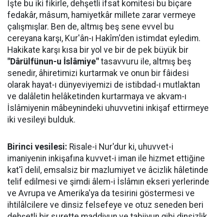
İşte bu iki fikirle, dehşetli ifsat komitesi bu biçare
fedakâr, mâsum, hamiyetkâr millete zarar vermeye
çalışmışlar. Ben de, altmış beş sene evvel bu
cereyana karşı, Kur'ân-ı Hakîm'den istimdat eyledim.
Hakikate karşı kısa bir yol ve bir de pek büyük bir
"Dârülfünun-u İslâmiye"
tasavvuru ile, altmış beş
senedir, âhiretimizi kurtarmak ve onun bir fâidesi
olarak hayat-ı dünyeviyemizi de istibdad-ı mutlaktan
ve dalâletin helâketinden kurtarmaya ve akvam-ı
İslâmiyenin mâbeynindeki uhuvvetini inkişaf ettirmeye
iki vesileyi bulduk.
Birinci vesilesi:
Risale-i Nur'dur ki, uhuvvet-i
imaniyenin inkişafına kuvvet-i iman ile hizmet ettiğine
kat'î delil, emsalsiz bir mazlumiyet ve âcizlik hâletinde
telif edilmesi ve şimdi âlem-i İslâmın ekseri yerlerinde
ve Avrupa ve Amerika'ya da tesirini göstermesi ve
ihtilâlcilere ve dinsiz felsefeye ve otuz seneden beri
dehşetli bir surette maddiyun ve tabiiyun gibi dinsizlik