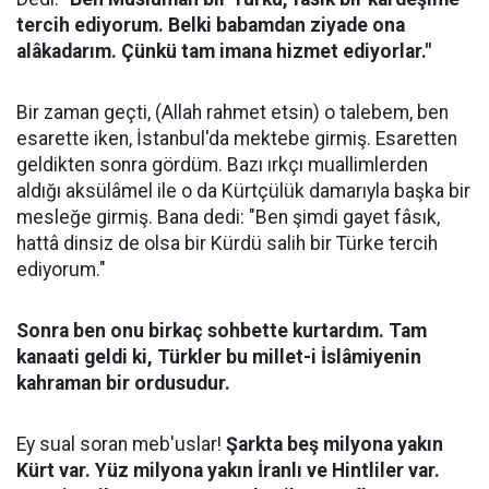
tercih ediyorum. Belki babamdan ziyade ona
alâkadarım. Çünkü tam imana hizmet ediyorlar."
Bir zaman geçti, (Allah rahmet etsin) o talebem, ben
esarette iken, İstanbul'da mektebe girmiş. Esaretten
geldikten sonra gördüm. Bazı ırkçı muallimlerden
aldığı aksülâmel ile o da Kürtçülük damarıyla başka bir
mesleğe girmiş. Bana dedi: "Ben şimdi gayet fâsık,
hattâ dinsiz de olsa bir Kürdü salih bir Türke tercih
ediyorum."
Sonra ben onu birkaç sohbette kurtardım. Tam
kanaati geldi ki, Türkler bu millet-i İslâmiyenin
kahraman bir ordusudur.
Ey sual soran meb'uslar!
Şarkta beş milyona yakın
Kürt var. Yüz milyona yakın İranlı ve Hintliler var.