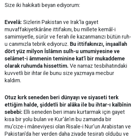
Size iki hakikati beyan ediyorum:
Evvelâ:
Sizlerin Pakistan ve Irak'la gayet
muvaffakiyetkârâne ittifakını, bu millete kemâl-i
samimiyetle, sürûr ve ferah ile kazanmanızı bütün ruh-
u canımızla tebrik ediyoruz.
Bu ittifakınızı, inşaallah
dört yüz milyon İslâmın sulh-u umumiyesine ve
selâmet-i âmmenin teminine kat'î bir mukaddeme
olarak ruhumda hissettim.
Ve namaz tesbihatındaki
kuvvetli bir ihtar ile bunu size yazmaya mecbur
kaldım.
Otuz kırk seneden beri dünyayı ve siyaseti terk
ettiğim halde, şiddetli bir alâka ile bu ihtar-ı kalbînin
sebebi:
Elli seneden beri imanı kurtarmak için gayet
kısa bir yolu bulan ve Kur'ân'ın bu zamanda bir
mu'cize-i mâneviyesi olan Risale-i Nur'un Arabistan ve
Pakistan'da her yerden daha ziyade tesiratı olduğu ve