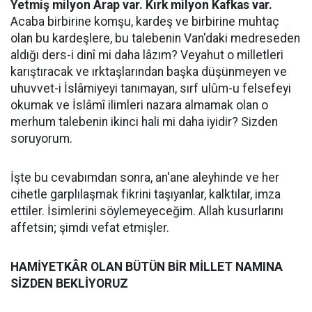
Yetmiş milyon Arap var. Kırk milyon Kafkas var.
Acaba birbirine komşu, kardeş ve birbirine muhtaç
olan bu kardeşlere, bu talebenin Van'daki medreseden
aldığı ders-i dinî mi daha lâzım? Veyahut o milletleri
karıştıracak ve ırktaşlarından başka düşünmeyen ve
uhuvvet-i İslâmiyeyi tanımayan, sırf ulûm-u felsefeyi
okumak ve İslâmî ilimleri nazara almamak olan o
merhum talebenin ikinci hali mi daha iyidir? Sizden
soruyorum.
İşte bu cevabımdan sonra, an'ane aleyhinde ve her
cihetle garplılaşmak fikrini taşıyanlar, kalktılar, imza
ettiler. İsimlerini söylemeyeceğim. Allah kusurlarını
affetsin; şimdi vefat etmişler.
HAMİYETKÂR OLAN BÜTÜN BİR MİLLET NAMINA
SİZDEN BEKLİYORUZ