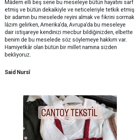
Mâdem elli beş sene bu meseleye bütün hayatını sarf
etmiş ve bütün dekaikiyle ve neticeleriyle tetkik etmiş
bir adamın bu meselede reyini almak ve fikrini sormak
lâzım gelirken, Amerika'da, Avrupa'da bu meseleye
dair istişareye kendinizi mecbur bildiğinizden, elbette
benim de bu meselede söz söylemeye hakkım var.
Hamiyetkâr olan bütün bir millet namına sizden
bekliyoruz.
Said Nursî