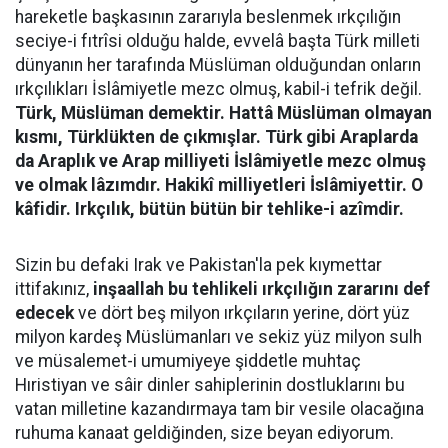
hareketle başkasının zararıyla beslenmek ırkçılığın
seciye-i fıtrîsi olduğu halde, evvelâ başta Türk milleti
dünyanın her tarafında Müslüman olduğundan onların
ırkçılıkları İslâmiyetle mezc olmuş, kabil-i tefrik değil.
Türk, Müslüman demektir. Hattâ Müslüman olmayan
kısmı, Türklükten de çıkmışlar. Türk gibi Araplarda
da Araplık ve Arap milliyeti İslâmiyetle mezc olmuş
ve olmak lâzımdır. Hakikî milliyetleri İslâmiyettir. O
kâfidir. Irkçılık, bütün bütün bir tehlike-i azîmdir.
Sizin bu defaki Irak ve Pakistan'la pek kıymettar
ittifakınız,
inşaallah bu tehlikeli ırkçılığın zararını def
edecek
ve dört beş milyon ırkçıların yerine, dört yüz
milyon kardeş Müslümanları ve sekiz yüz milyon sulh
ve müsalemet-i umumiyeye şiddetle muhtaç
Hıristiyan ve sâir dinler sahiplerinin dostluklarını bu
vatan milletine kazandırmaya tam bir vesile olacağına
ruhuma kanaat geldiğinden, size beyan ediyorum.