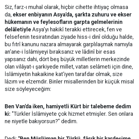
Siz, farz-ı muhal olarak, hiçbir cihette ihtiyaç olmasa
da,
ekser enbiyanın Asya'da, şarkta zuhuru ve ekser
hükemanın ve feylesofların garpta gelmelerinin
delâletiyle
Asya'yı hakikî terakki ettirecek, fen ve
felsefenin tesiratından ziyade hiss-i dinî olduğu halde,
bu fıtrî kanunu nazara almayarak garplılaşmak namıyla
an'ane-i İslâmiyeyi bıraksanız ve lâdinî bir esas
yapsanız dahi, dört beş büyük milletlerin merkezinde
olan vilâyat-ı şarkiyede millet, vatan selâmeti için dine,
İslâmiyetin hakaikine kat'iyen tarafdar olmak, size
lâzım ve elzemdir. Binler misallerinden bir küçük misal
size söyleyeceğim:
Ben Van'da iken, hamiyetli Kürt bir talebeme dedim
ki:
"Türkler İslâmiyete çok hizmet etmişler. Sen onlara
ne niyetle bakıyorsun?" dedim.
Dedi:
"Ben Müslüman bir Türkü, fâsık bir kardeşime