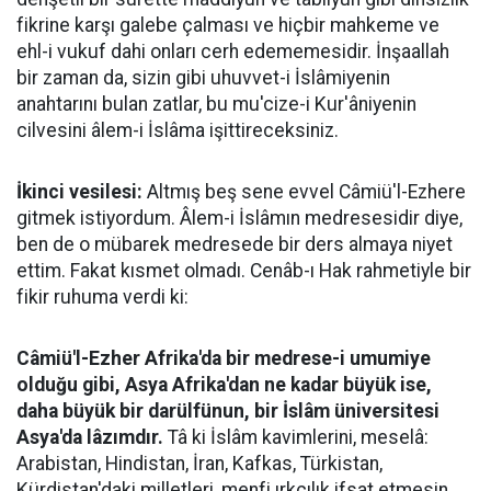
fikrine karşı galebe çalması ve hiçbir mahkeme ve
ehl-i vukuf dahi onları cerh edememesidir. İnşaallah
bir zaman da, sizin gibi uhuvvet-i İslâmiyenin
anahtarını bulan zatlar, bu mu'cize-i Kur'âniyenin
cilvesini âlem-i İslâma işittireceksiniz.
İkinci vesilesi:
Altmış beş sene evvel Câmiü'l-Ezhere
gitmek istiyordum. Âlem-i İslâmın medresesidir diye,
ben de o mübarek medresede bir ders almaya niyet
ettim. Fakat kısmet olmadı. Cenâb-ı Hak rahmetiyle bir
fikir ruhuma verdi ki:
Câmiü'l-Ezher Afrika'da bir medrese-i umumiye
olduğu gibi, Asya Afrika'dan ne kadar büyük ise,
daha büyük bir darülfünun, bir İslâm üniversitesi
Asya'da lâzımdır.
Tâ ki İslâm kavimlerini, meselâ:
Arabistan, Hindistan, İran, Kafkas, Türkistan,
Kürdistan'daki milletleri, menfi ırkçılık ifsat etmesin.