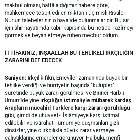
makbul olması, hattâ aldığımız habere göre,
mahkemece tesbit edilen miktarın üç misli Risale-i
Nur'un talebelerinin o havalide bulunmalarıdır. Bu sır
için âhir hayatımda kabir kapısında bu netice-i azîmeyi
görmek ve beyan etmeye ruhen mecbur oldum.
İTTİFAKINIZ, İNŞAALLAH BU TEHLİKELİ IRKÇILIĞIN
ZARARINI DEF EDECEK
Saniyen:
Irkçılık fikri, Emevîler zamanında büyük bir
tehlike verdiği ve hürriyetin başında "kulüpler"
suretinde büyük zararı görülmesi ve Birinci Harb-i
Umumîde yine
ırkçılığın istimaliyle mübarek kardeş
Arapların mücahid Türklere karşı zararı görüldüğü
gibi,
şimdi de uhuvvet-i İslâmiyeye karşı istimal
edilebilir ve istirahat-i umumiye düşmanları gizli
dinsizler, yine o ırkçılıkla büyük zarar vermeye
çalıştıklarına emareler görünüyor. Halbuki, menfî