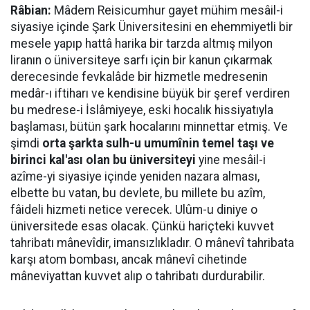
Râbian:
Mâdem Reisicumhur gayet mühim mesâil-i
siyasiye içinde Şark Üniversitesini en ehemmiyetli bir
mesele yapıp hattâ harika bir tarzda altmış milyon
liranın o üniversiteye sarfı için bir kanun çıkarmak
derecesinde fevkalâde bir hizmetle medresenin
medâr-ı iftiharı ve kendisine büyük bir şeref verdiren
bu medrese-i İslâmiyeye, eski hocalık hissiyatıyla
başlaması, bütün şark hocalarını minnettar etmiş. Ve
şimdi
orta şarkta sulh-u umumînin temel taşı ve
birinci kal'ası olan bu üniversiteyi
yine mesâil-i
azîme-yi siyasiye içinde yeniden nazara alması,
elbette bu vatan, bu devlete, bu millete bu azîm,
fâideli hizmeti netice verecek. Ulûm-u diniye o
üniversitede esas olacak. Çünkü hariçteki kuvvet
tahribatı mânevîdir, imansızlıkladır. O mânevî tahribata
karşı atom bombası, ancak mânevî cihetinde
mâneviyattan kuvvet alıp o tahribatı durdurabilir.