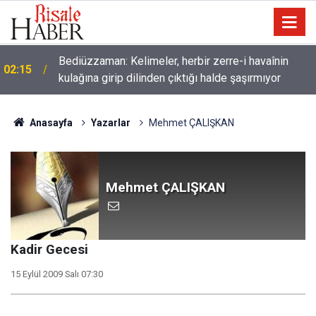
Bediüzzaman: Kelimeler, herbir zerre-i havaînin
02:15
kulağına girip dilinden çıktığı halde şaşırmıyor
Müslümanlardan dilinizi çekin, onlardan biri
01:45
öldüğünde de
Anasayfa
Yazarlar
Mehmet ÇALIŞKAN
Mehmet ÇALIŞKAN
Kadir Gecesi
15 Eylül 2009 Salı 07:30