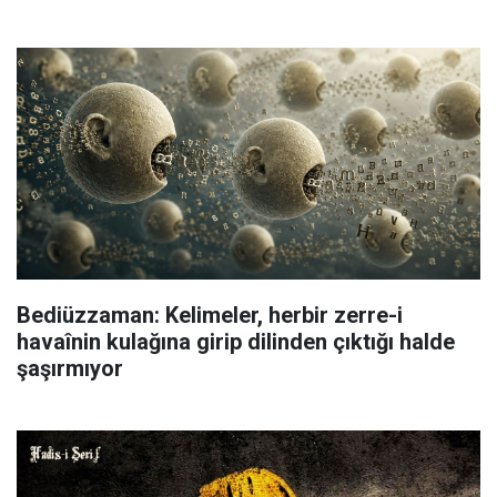
Bediüzzaman: Kelimeler, herbir zerre-i
havaînin kulağına girip dilinden çıktığı halde
şaşırmıyor